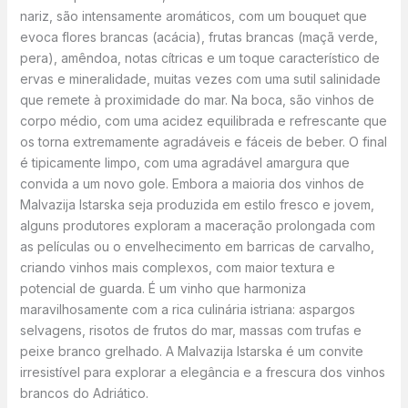
nariz, são intensamente aromáticos, com um bouquet que
evoca flores brancas (acácia), frutas brancas (maçã verde,
pera), amêndoa, notas cítricas e um toque característico de
ervas e mineralidade, muitas vezes com uma sutil salinidade
que remete à proximidade do mar. Na boca, são vinhos de
corpo médio, com uma acidez equilibrada e refrescante que
os torna extremamente agradáveis e fáceis de beber. O final
é tipicamente limpo, com uma agradável amargura que
convida a um novo gole. Embora a maioria dos vinhos de
Malvazija Istarska seja produzida em estilo fresco e jovem,
alguns produtores exploram a maceração prolongada com
as películas ou o envelhecimento em barricas de carvalho,
criando vinhos mais complexos, com maior textura e
potencial de guarda. É um vinho que harmoniza
maravilhosamente com a rica culinária istriana: aspargos
selvagens, risotos de frutos do mar, massas com trufas e
peixe branco grelhado. A Malvazija Istarska é um convite
irresistível para explorar a elegância e a frescura dos vinhos
brancos do Adriático.