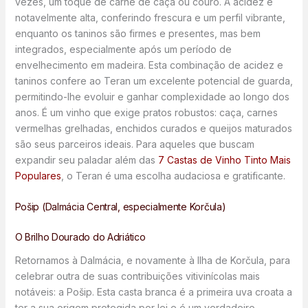
vezes, um toque de carne de caça ou couro. A acidez é
notavelmente alta, conferindo frescura e um perfil vibrante,
enquanto os taninos são firmes e presentes, mas bem
integrados, especialmente após um período de
envelhecimento em madeira. Esta combinação de acidez e
taninos confere ao Teran um excelente potencial de guarda,
permitindo-lhe evoluir e ganhar complexidade ao longo dos
anos. É um vinho que exige pratos robustos: caça, carnes
vermelhas grelhadas, enchidos curados e queijos maturados
são seus parceiros ideais. Para aqueles que buscam
expandir seu paladar além das
7 Castas de Vinho Tinto Mais
Populares
, o Teran é uma escolha audaciosa e gratificante.
Pošip (Dalmácia Central, especialmente Korčula)
O Brilho Dourado do Adriático
Retornamos à Dalmácia, e novamente à Ilha de Korčula, para
celebrar outra de suas contribuições vitivinícolas mais
notáveis: a Pošip. Esta casta branca é a primeira uva croata a
ter a sua origem protegida por lei e é um verdadeiro