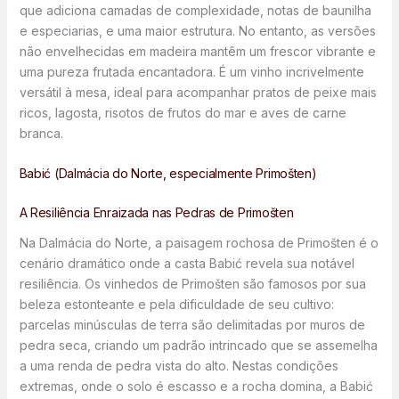
que adiciona camadas de complexidade, notas de baunilha
e especiarias, e uma maior estrutura. No entanto, as versões
não envelhecidas em madeira mantêm um frescor vibrante e
uma pureza frutada encantadora. É um vinho incrivelmente
versátil à mesa, ideal para acompanhar pratos de peixe mais
ricos, lagosta, risotos de frutos do mar e aves de carne
branca.
Babić (Dalmácia do Norte, especialmente Primošten)
A Resiliência Enraizada nas Pedras de Primošten
Na Dalmácia do Norte, a paisagem rochosa de Primošten é o
cenário dramático onde a casta Babić revela sua notável
resiliência. Os vinhedos de Primošten são famosos por sua
beleza estonteante e pela dificuldade de seu cultivo:
parcelas minúsculas de terra são delimitadas por muros de
pedra seca, criando um padrão intrincado que se assemelha
a uma renda de pedra vista do alto. Nestas condições
extremas, onde o solo é escasso e a rocha domina, a Babić