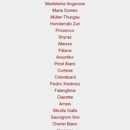
Madeleine Angevine
Maria Gomes
Müller-Thurgau
Hondarrabi Zuri
Prosecco
Shyraz
Altesse
Pálava
Assyrtiko
Pinot Blanc
Cortese
Colombard
Pedro Ximénez
Falanghina
Clairette
Arneis
Ribolla Gialla
Sauvignon Gris
Chenin Blanc