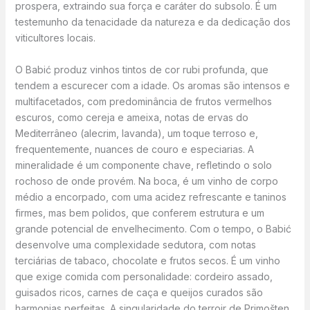
prospera, extraindo sua força e caráter do subsolo. É um
testemunho da tenacidade da natureza e da dedicação dos
viticultores locais.
O Babić produz vinhos tintos de cor rubi profunda, que
tendem a escurecer com a idade. Os aromas são intensos e
multifacetados, com predominância de frutos vermelhos
escuros, como cereja e ameixa, notas de ervas do
Mediterrâneo (alecrim, lavanda), um toque terroso e,
frequentemente, nuances de couro e especiarias. A
mineralidade é um componente chave, refletindo o solo
rochoso de onde provém. Na boca, é um vinho de corpo
médio a encorpado, com uma acidez refrescante e taninos
firmes, mas bem polidos, que conferem estrutura e um
grande potencial de envelhecimento. Com o tempo, o Babić
desenvolve uma complexidade sedutora, com notas
terciárias de tabaco, chocolate e frutos secos. É um vinho
que exige comida com personalidade: cordeiro assado,
guisados ricos, carnes de caça e queijos curados são
harmonias perfeitas. A singularidade do terroir de Primošten