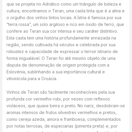
que se projeta no Adriático como um triângulo de beleza e
cultura, encontramos o Teran, uma casta tinta que é a alma e
o orgulho dos vinhos tintos locais. A Ístria é famosa por sua
“terra rossa”, um solo argiloso e rico em óxido de ferro, que
confere ao Teran sua cor intensa e seu caráter distintivo.
Esta casta tem uma história profundamente enraizada na
região, sendo cultivada há séculos e celebrada por sua
robustez e capacidade de expressar o terroir ístriano de
forma inigualável. O Teran foi até mesmo objeto de uma
disputa de denominação de origem protegida com a
Eslovénia, sublinhando a sua importância cultural e
vitivinícola para a Croácia.
Vinhos de Teran são facilmente reconhecíveis pela sua
profunda cor vermelho-rubi, por vezes com reflexos
violáceos, que quase beira o preto. No nariz, desdobram-se
aromas intensos de frutos silvestres vermelhos e pretos,
como cereja azeda, amora e framboesa, complementados
por notas terrosas, de especiarias (pimenta preta) e, por