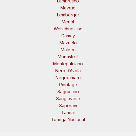
Lambrusco
Mavrud
Lemberger
Merlot
Welschriesling
Gamay
Mazuelo
Malbec
Monastrell
Montepulciano
Nero d’Avola
Negroamaro
Pinotage
Sagrantino
Sangiovese
Saperavi
Tannat
Touriga Nacional