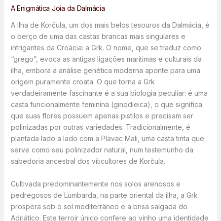
A Enigmática Joia da Dalmácia
A Ilha de Korčula, um dos mais belos tesouros da Dalmácia, é
o berço de uma das castas brancas mais singulares e
intrigantes da Croácia: a Grk. O nome, que se traduz como
“grego”, evoca as antigas ligações marítimas e culturais da
ilha, embora a análise genética moderna aponte para uma
origem puramente croata. O que torna a Grk
verdadeiramente fascinante é a sua biologia peculiar: é uma
casta funcionalmente feminina (ginodieica), o que significa
que suas flores possuem apenas pistilos e precisam ser
polinizadas por outras variedades. Tradicionalmente, é
plantada lado a lado com a Plavac Mali, uma casta tinta que
serve como seu polinizador natural, num testemunho da
sabedoria ancestral dos viticultores de Korčula.
Cultivada predominantemente nos solos arenosos e
pedregosos de Lumbarda, na parte oriental da ilha, a Grk
prospera sob o sol mediterrâneo e a brisa salgada do
Adriático. Este terroir único confere ao vinho uma identidade