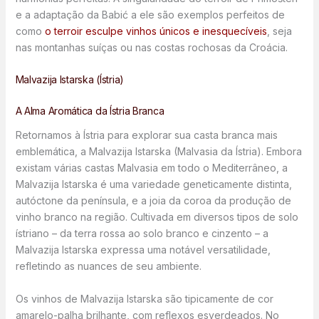
e a adaptação da Babić a ele são exemplos perfeitos de
como
o terroir esculpe vinhos únicos e inesquecíveis
, seja
nas montanhas suíças ou nas costas rochosas da Croácia.
Malvazija Istarska (Ístria)
A Alma Aromática da Ístria Branca
Retornamos à Ístria para explorar sua casta branca mais
emblemática, a Malvazija Istarska (Malvasia da Ístria). Embora
existam várias castas Malvasia em todo o Mediterrâneo, a
Malvazija Istarska é uma variedade geneticamente distinta,
autóctone da península, e a joia da coroa da produção de
vinho branco na região. Cultivada em diversos tipos de solo
ístriano – da terra rossa ao solo branco e cinzento – a
Malvazija Istarska expressa uma notável versatilidade,
refletindo as nuances de seu ambiente.
Os vinhos de Malvazija Istarska são tipicamente de cor
amarelo-palha brilhante, com reflexos esverdeados. No