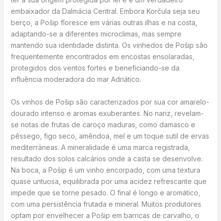
embaixador da Dalmácia Central. Embora Korčula seja seu
berço, a Pošip floresce em várias outras ilhas e na costa,
adaptando-se a diferentes microclimas, mas sempre
mantendo sua identidade distinta. Os vinhedos de Pošip são
frequentemente encontrados em encostas ensolaradas,
protegidos dos ventos fortes e beneficiando-se da
influência moderadora do mar Adriático.
Os vinhos de Pošip são caracterizados por sua cor amarelo-
dourado intenso e aromas exuberantes. No nariz, revelam-
se notas de frutas de caroço maduras, como damasco e
pêssego, figo seco, amêndoa, mel e um toque sutil de ervas
mediterrâneas. A mineralidade é uma marca registrada,
resultado dos solos calcários onde a casta se desenvolve.
Na boca, a Pošip é um vinho encorpado, com uma textura
quase untuosa, equilibrada por uma acidez refrescante que
impede que se torne pesado. O final é longo e aromático,
com uma persistência frutada e mineral. Muitos produtores
optam por envelhecer a Pošip em barricas de carvalho, o