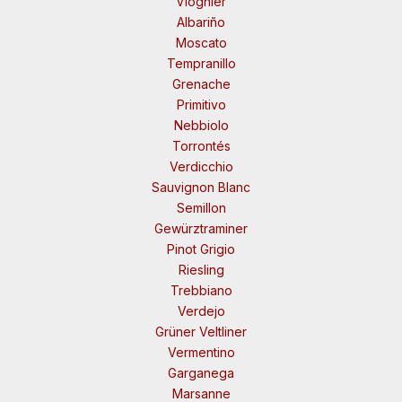
Viognier
Albariño
Moscato
Tempranillo
Grenache
Primitivo
Nebbiolo
Torrontés
Verdicchio
Sauvignon Blanc
Semillon
Gewürztraminer
Pinot Grigio
Riesling
Trebbiano
Verdejo
Grüner Veltliner
Vermentino
Garganega
Marsanne