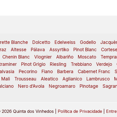
irette Blanche
Dolcetto
Edelweiss
Godello
Jacquè
raz
Altesse
Pálava
Assyrtiko
Pinot Blanc
Cortes
Chenin Blanc
Viognier
Albariño
Moscato
Tempran
raminer
Pinot Grigio
Riesling
Trebbiano
Verdejo
alvasia
Pecorino
Fiano
Barbera
Cabernet Franc
S
 Mali
Trousseau
Aleatico
Aglianico
Lambrusco
M
lciano
Nero d’Avola
Negroamaro
Pinotage
Sagran
 2026 Quinta dos Vinhedos |
Política de Privacidade
|
Entre