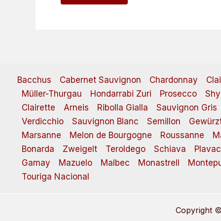
Bacchus
Cabernet Sauvignon
Chardonnay
Cla
Müller-Thurgau
Hondarrabi Zuri
Prosecco
Shy
Clairette
Arneis
Ribolla Gialla
Sauvignon Gris
Verdicchio
Sauvignon Blanc
Semillon
Gewürzt
Marsanne
Melon de Bourgogne
Roussanne
M
Bonarda
Zweigelt
Teroldego
Schiava
Plavac
Gamay
Mazuelo
Malbec
Monastrell
Montepu
Touriga Nacional
Copyright ©