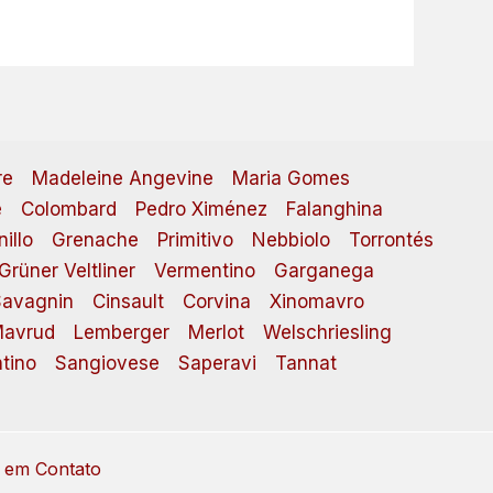
re
Madeleine Angevine
Maria Gomes
e
Colombard
Pedro Ximénez
Falanghina
illo
Grenache
Primitivo
Nebbiolo
Torrontés
Grüner Veltliner
Vermentino
Garganega
avagnin
Cinsault
Corvina
Xinomavro
avrud
Lemberger
Merlot
Welschriesling
tino
Sangiovese
Saperavi
Tannat
 em Contato