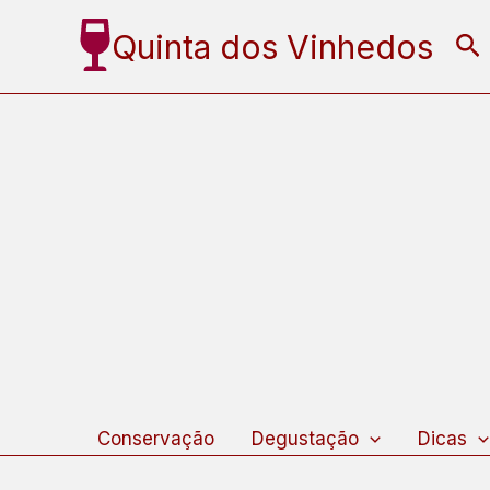
Ir
Quinta dos Vinhedos
Pe
para
o
conteúdo
Conservação
Degustação
Dicas