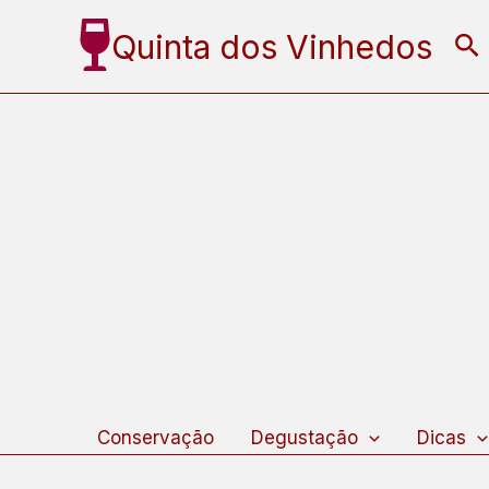
Ir
Quinta dos Vinhedos
Pe
para
o
conteúdo
Conservação
Degustação
Dicas