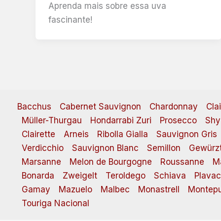
Aprenda mais sobre essa uva
fascinante!
Bacchus
Cabernet Sauvignon
Chardonnay
Cla
Müller-Thurgau
Hondarrabi Zuri
Prosecco
Shy
Clairette
Arneis
Ribolla Gialla
Sauvignon Gris
Verdicchio
Sauvignon Blanc
Semillon
Gewürzt
Marsanne
Melon de Bourgogne
Roussanne
M
Bonarda
Zweigelt
Teroldego
Schiava
Plavac
Gamay
Mazuelo
Malbec
Monastrell
Montepu
Touriga Nacional