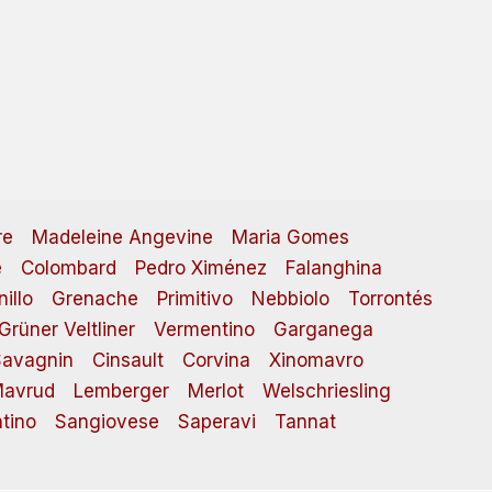
re
Madeleine Angevine
Maria Gomes
e
Colombard
Pedro Ximénez
Falanghina
illo
Grenache
Primitivo
Nebbiolo
Torrontés
Grüner Veltliner
Vermentino
Garganega
avagnin
Cinsault
Corvina
Xinomavro
avrud
Lemberger
Merlot
Welschriesling
tino
Sangiovese
Saperavi
Tannat