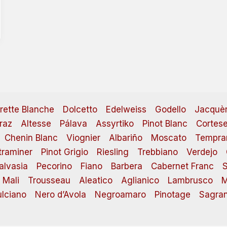
irette Blanche
Dolcetto
Edelweiss
Godello
Jacquè
raz
Altesse
Pálava
Assyrtiko
Pinot Blanc
Cortes
Chenin Blanc
Viognier
Albariño
Moscato
Tempran
raminer
Pinot Grigio
Riesling
Trebbiano
Verdejo
alvasia
Pecorino
Fiano
Barbera
Cabernet Franc
S
 Mali
Trousseau
Aleatico
Aglianico
Lambrusco
M
lciano
Nero d’Avola
Negroamaro
Pinotage
Sagran