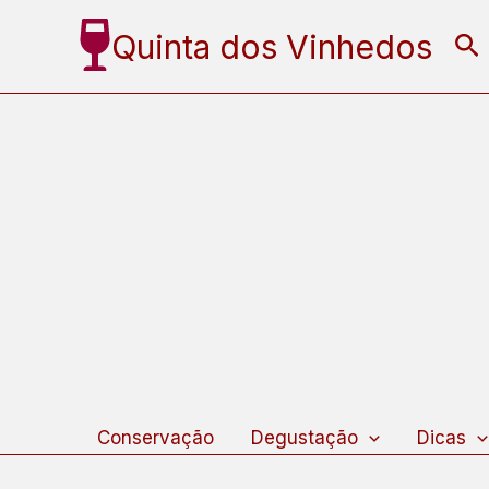
Ir
Quinta dos Vinhedos
Pe
para
o
conteúdo
Conservação
Degustação
Dicas