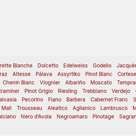
irette Blanche
Dolcetto
Edelweiss
Godello
Jacquè
raz
Altesse
Pálava
Assyrtiko
Pinot Blanc
Cortes
Chenin Blanc
Viognier
Albariño
Moscato
Tempran
raminer
Pinot Grigio
Riesling
Trebbiano
Verdejo
alvasia
Pecorino
Fiano
Barbera
Cabernet Franc
S
 Mali
Trousseau
Aleatico
Aglianico
Lambrusco
M
lciano
Nero d’Avola
Negroamaro
Pinotage
Sagran