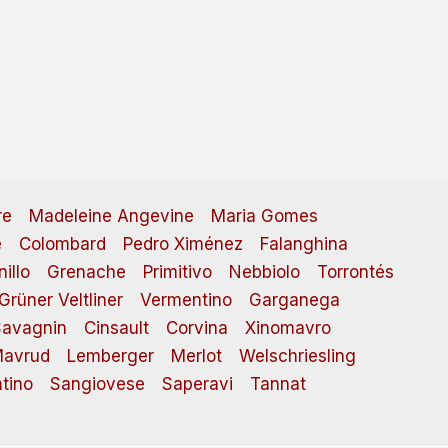
re
Madeleine Angevine
Maria Gomes
e
Colombard
Pedro Ximénez
Falanghina
illo
Grenache
Primitivo
Nebbiolo
Torrontés
Grüner Veltliner
Vermentino
Garganega
avagnin
Cinsault
Corvina
Xinomavro
avrud
Lemberger
Merlot
Welschriesling
tino
Sangiovese
Saperavi
Tannat