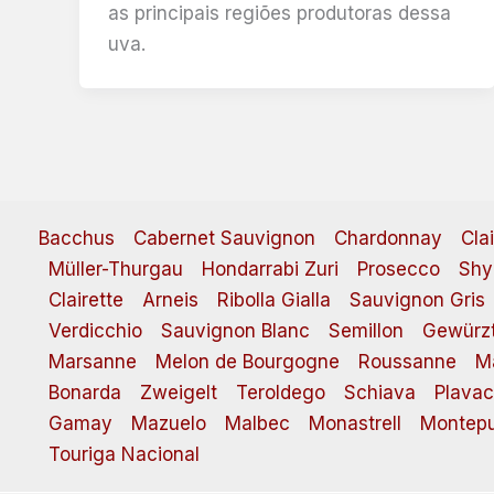
as principais regiões produtoras dessa
uva.
Bacchus
Cabernet Sauvignon
Chardonnay
Cla
Müller-Thurgau
Hondarrabi Zuri
Prosecco
Shy
Clairette
Arneis
Ribolla Gialla
Sauvignon Gris
Verdicchio
Sauvignon Blanc
Semillon
Gewürzt
Marsanne
Melon de Bourgogne
Roussanne
M
Bonarda
Zweigelt
Teroldego
Schiava
Plavac
Gamay
Mazuelo
Malbec
Monastrell
Montepu
Touriga Nacional