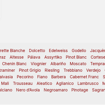
irette Blanche
Dolcetto
Edelweiss
Godello
Jacquè
raz
Altesse
Pálava
Assyrtiko
Pinot Blanc
Cortes
Chenin Blanc
Viognier
Albariño
Moscato
Tempran
raminer
Pinot Grigio
Riesling
Trebbiano
Verdejo
alvasia
Pecorino
Fiano
Barbera
Cabernet Franc
S
 Mali
Trousseau
Aleatico
Aglianico
Lambrusco
M
lciano
Nero d’Avola
Negroamaro
Pinotage
Sagran