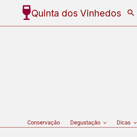
Ir
Quinta dos Vinhedos
Pe
para
o
conteúdo
Conservação
Degustação
Dicas