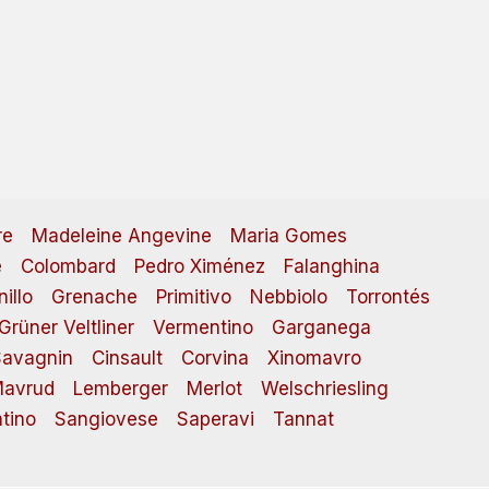
re
Madeleine Angevine
Maria Gomes
e
Colombard
Pedro Ximénez
Falanghina
illo
Grenache
Primitivo
Nebbiolo
Torrontés
Grüner Veltliner
Vermentino
Garganega
avagnin
Cinsault
Corvina
Xinomavro
avrud
Lemberger
Merlot
Welschriesling
tino
Sangiovese
Saperavi
Tannat