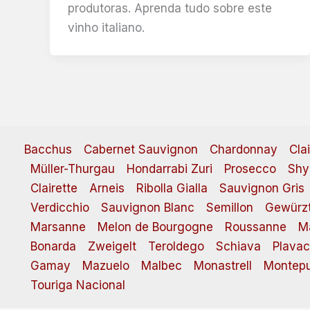
produtoras. Aprenda tudo sobre este
vinho italiano.
Bacchus
Cabernet Sauvignon
Chardonnay
Cla
Müller-Thurgau
Hondarrabi Zuri
Prosecco
Shy
Clairette
Arneis
Ribolla Gialla
Sauvignon Gris
Verdicchio
Sauvignon Blanc
Semillon
Gewürzt
Marsanne
Melon de Bourgogne
Roussanne
M
Bonarda
Zweigelt
Teroldego
Schiava
Plavac
Gamay
Mazuelo
Malbec
Monastrell
Montepu
Touriga Nacional