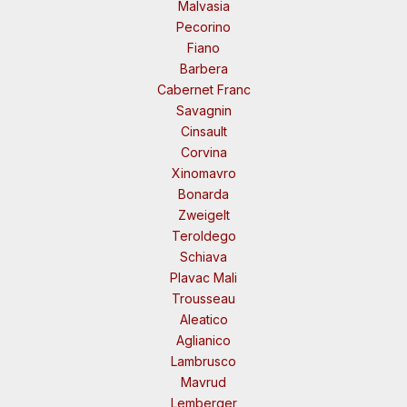
Malvasia
Pecorino
Fiano
Barbera
Cabernet Franc
Savagnin
Cinsault
Corvina
Xinomavro
Bonarda
Zweigelt
Teroldego
Schiava
Plavac Mali
Trousseau
Aleatico
Aglianico
Lambrusco
Mavrud
Lemberger