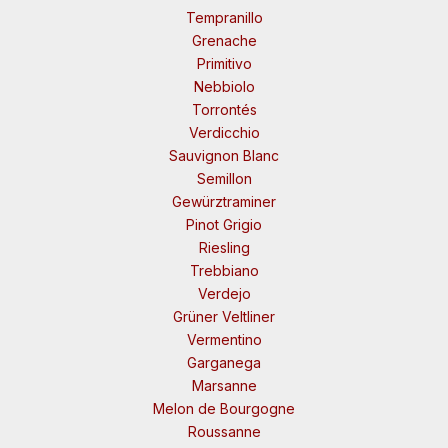
Tempranillo
Grenache
Primitivo
Nebbiolo
Torrontés
Verdicchio
Sauvignon Blanc
Semillon
Gewürztraminer
Pinot Grigio
Riesling
Trebbiano
Verdejo
Grüner Veltliner
Vermentino
Garganega
Marsanne
Melon de Bourgogne
Roussanne