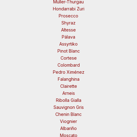
Müller-Thurgau
Hondarrabi Zuri
Prosecco
Shyraz
Altesse
Pálava
Assyrtiko
Pinot Blanc
Cortese
Colombard
Pedro Ximénez
Falanghina
Clairette
Arneis
Ribolla Gialla
Sauvignon Gris
Chenin Blanc
Viognier
Albariño
Moscato