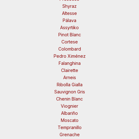
Shyraz
Altesse
Pálava
Assyrtiko
Pinot Blanc
Cortese
Colombard
Pedro Ximénez
Falanghina
Clairette
Arneis
Ribolla Gialla
Sauvignon Gris
Chenin Blanc
Viognier
Albariño
Moscato
Tempranillo
Grenache