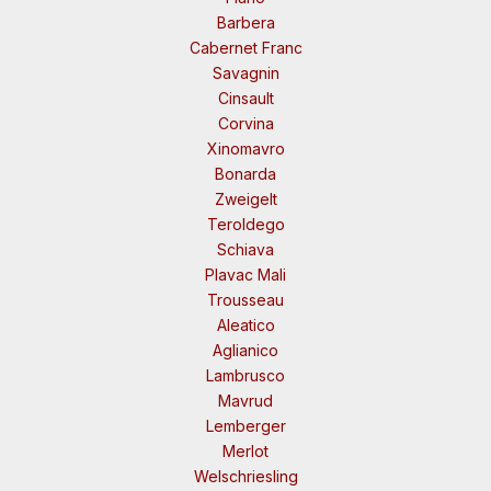
Barbera
Cabernet Franc
Savagnin
Cinsault
Corvina
Xinomavro
Bonarda
Zweigelt
Teroldego
Schiava
Plavac Mali
Trousseau
Aleatico
Aglianico
Lambrusco
Mavrud
Lemberger
Merlot
Welschriesling