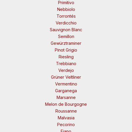
Primitivo
Nebbiolo
Torrontés
Verdicchio
Sauvignon Blanc
Semillon
Gewürztraminer
Pinot Grigio
Riesling
Trebbiano
Verdejo
Grüner Veltliner
Vermentino
Garganega
Marsanne
Melon de Bourgogne
Roussanne
Malvasia
Pecorino
Fiano