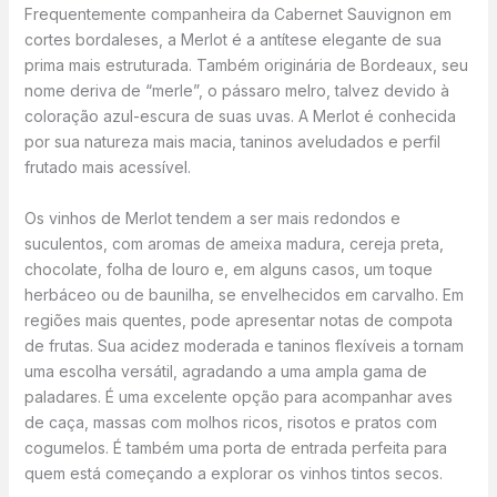
Frequentemente companheira da Cabernet Sauvignon em
cortes bordaleses, a Merlot é a antítese elegante de sua
prima mais estruturada. Também originária de Bordeaux, seu
nome deriva de “merle”, o pássaro melro, talvez devido à
coloração azul-escura de suas uvas. A Merlot é conhecida
por sua natureza mais macia, taninos aveludados e perfil
frutado mais acessível.
Os vinhos de Merlot tendem a ser mais redondos e
suculentos, com aromas de ameixa madura, cereja preta,
chocolate, folha de louro e, em alguns casos, um toque
herbáceo ou de baunilha, se envelhecidos em carvalho. Em
regiões mais quentes, pode apresentar notas de compota
de frutas. Sua acidez moderada e taninos flexíveis a tornam
uma escolha versátil, agradando a uma ampla gama de
paladares. É uma excelente opção para acompanhar aves
de caça, massas com molhos ricos, risotos e pratos com
cogumelos. É também uma porta de entrada perfeita para
quem está começando a explorar os vinhos tintos secos.