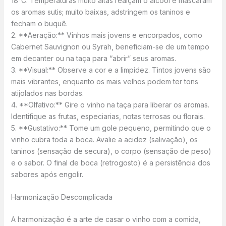
18°C. Temperaturas muito altas realçam o álcool e mascaram
os aromas sutis; muito baixas, adstringem os taninos e
fecham o buquê.
2. **Aeração:** Vinhos mais jovens e encorpados, como
Cabernet Sauvignon ou Syrah, beneficiam-se de um tempo
em decanter ou na taça para “abrir” seus aromas.
3. **Visual:** Observe a cor e a limpidez. Tintos jovens são
mais vibrantes, enquanto os mais velhos podem ter tons
atijolados nas bordas.
4. **Olfativo:** Gire o vinho na taça para liberar os aromas.
Identifique as frutas, especiarias, notas terrosas ou florais.
5. **Gustativo:** Tome um gole pequeno, permitindo que o
vinho cubra toda a boca. Avalie a acidez (salivação), os
taninos (sensação de secura), o corpo (sensação de peso)
e o sabor. O final de boca (retrogosto) é a persistência dos
sabores após engolir.
Harmonização Descomplicada
A harmonização é a arte de casar o vinho com a comida,