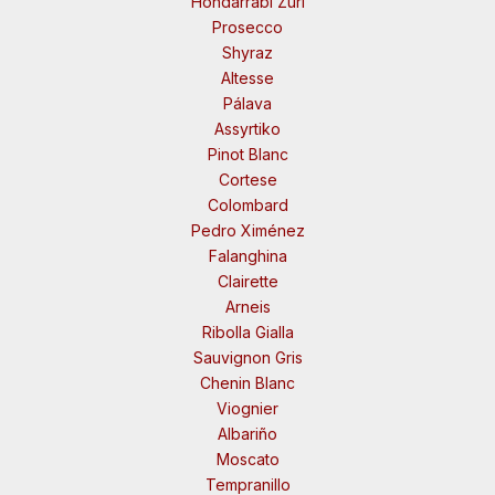
Hondarrabi Zuri
Prosecco
Shyraz
Altesse
Pálava
Assyrtiko
Pinot Blanc
Cortese
Colombard
Pedro Ximénez
Falanghina
Clairette
Arneis
Ribolla Gialla
Sauvignon Gris
Chenin Blanc
Viognier
Albariño
Moscato
Tempranillo