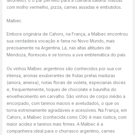
(Brunello). É o par perfeito para a culinária italiana: massas
com molho vermelho, pizza, carnes assadas e embutidos.
Malbec
Embora originária de Cahors, na França, a Malbec encontrou
sua verdadeira vocação e fama no Novo Mundo, mais
precisamente na Argentina. Lá, nas altas altitudes de
Mendoza, floresceu e se tornou a uva emblemática do país.
Os vinhos Malbec argentinos são conhecidos por sua cor
intensa, aromas exuberantes de frutas pretas maduras
(amora, ameixa), notas florais de violeta, especiarias doces
e, frequentemente, toques de chocolate e baunilha do
envelhecimento em carvalho. São vinhos de corpo médio a
encorpado, com taninos macios e aveludados, o que os
torna extremamente agradáveis e acessíveis. Na França, em
Cahors, a Malbec (conhecida como Côt) é mais rústica, com
maior acidez e taninos mais firmes. A Malbec é a
companheira ideal para o churrasco argentino, carnes