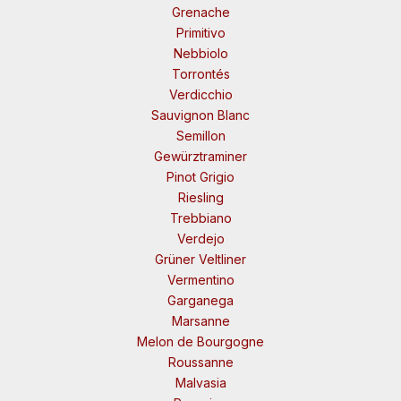
Grenache
Primitivo
Nebbiolo
Torrontés
Verdicchio
Sauvignon Blanc
Semillon
Gewürztraminer
Pinot Grigio
Riesling
Trebbiano
Verdejo
Grüner Veltliner
Vermentino
Garganega
Marsanne
Melon de Bourgogne
Roussanne
Malvasia