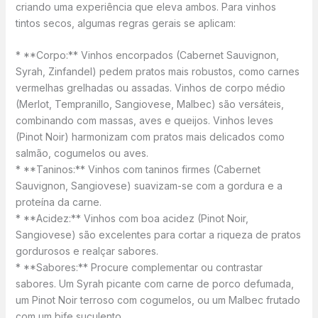
criando uma experiência que eleva ambos. Para vinhos
tintos secos, algumas regras gerais se aplicam:
* **Corpo:** Vinhos encorpados (Cabernet Sauvignon,
Syrah, Zinfandel) pedem pratos mais robustos, como carnes
vermelhas grelhadas ou assadas. Vinhos de corpo médio
(Merlot, Tempranillo, Sangiovese, Malbec) são versáteis,
combinando com massas, aves e queijos. Vinhos leves
(Pinot Noir) harmonizam com pratos mais delicados como
salmão, cogumelos ou aves.
* **Taninos:** Vinhos com taninos firmes (Cabernet
Sauvignon, Sangiovese) suavizam-se com a gordura e a
proteína da carne.
* **Acidez:** Vinhos com boa acidez (Pinot Noir,
Sangiovese) são excelentes para cortar a riqueza de pratos
gordurosos e realçar sabores.
* **Sabores:** Procure complementar ou contrastar
sabores. Um Syrah picante com carne de porco defumada,
um Pinot Noir terroso com cogumelos, ou um Malbec frutado
com um bife suculento.