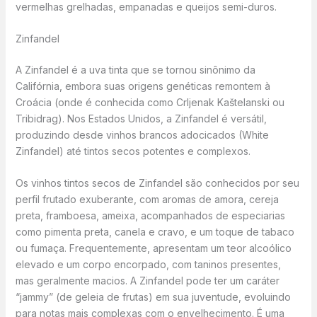
vermelhas grelhadas, empanadas e queijos semi-duros.
Zinfandel
A Zinfandel é a uva tinta que se tornou sinônimo da
Califórnia, embora suas origens genéticas remontem à
Croácia (onde é conhecida como Crljenak Kaštelanski ou
Tribidrag). Nos Estados Unidos, a Zinfandel é versátil,
produzindo desde vinhos brancos adocicados (White
Zinfandel) até tintos secos potentes e complexos.
Os vinhos tintos secos de Zinfandel são conhecidos por seu
perfil frutado exuberante, com aromas de amora, cereja
preta, framboesa, ameixa, acompanhados de especiarias
como pimenta preta, canela e cravo, e um toque de tabaco
ou fumaça. Frequentemente, apresentam um teor alcoólico
elevado e um corpo encorpado, com taninos presentes,
mas geralmente macios. A Zinfandel pode ter um caráter
“jammy” (de geleia de frutas) em sua juventude, evoluindo
para notas mais complexas com o envelhecimento. É uma