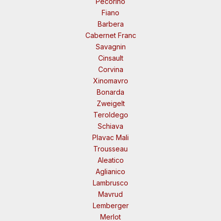
Pecorino
Fiano
Barbera
Cabernet Franc
Savagnin
Cinsault
Corvina
Xinomavro
Bonarda
Zweigelt
Teroldego
Schiava
Plavac Mali
Trousseau
Aleatico
Aglianico
Lambrusco
Mavrud
Lemberger
Merlot