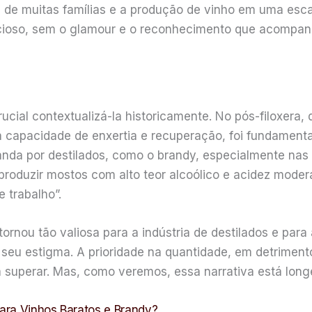
ia de muitas famílias e a produção de vinho em uma esc
lencioso, sem o glamour e o reconhecimento que acompa
ucial contextualizá-la historicamente. No pós-filoxera
 capacidade de enxertia e recuperação, foi fundamental
nda por destilados, como o brandy, especialmente nas
produzir mostos com alto teor alcoólico e acidez modera
 trabalho”.
tornou tão valiosa para a indústria de destilados e pa
 seu estigma. A prioridade na quantidade, em detrimen
a superar. Mas, como veremos, essa narrativa está longe
ara Vinhos Baratos e Brandy?