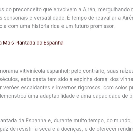
s do preconceito que envolvem a Airén, mergulhando na
s sensoriais e versatilidade. É tempo de reavaliar a A
ola com uma história rica e um futuro promissor.
va Mais Plantada da Espanha
rama vitivinícola espanhol; pelo contrário, suas raí
á séculos, esta casta tem sido a espinha dorsal dos vin
or verões escaldantes e invernos rigorosos, com solos 
 demonstrou uma adaptabilidade e uma capacidade de pr
lantada da Espanha e, durante muito tempo, do mundo,
paz de resistir à seca e a doenças, e de oferecer re