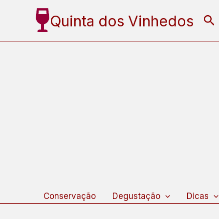
Ir
Quinta dos Vinhedos
Pe
para
o
conteúdo
Conservação
Degustação
Dicas