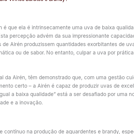
én é que ela é intrinsecamente uma uva de baixa quali
. Esta percepção advém da sua impressionante capacid
s de Airén produzissem quantidades exorbitantes de uva
tica ou de sabor. No entanto, culpar a uva por práticas
al da Airén, têm demonstrado que, com uma gestão cui
mento certo – a Airén é capaz de produzir uvas de exc
gual a baixa qualidade” está a ser desafiado por uma
dade e a inovação.
 e contínuo na produção de aguardentes e brandy, esp