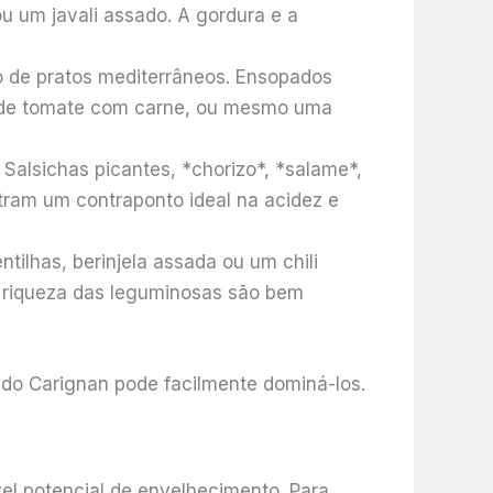
u um javali assado. A gordura e a
do de pratos mediterrâneos. Ensopados
se de tomate com carne, ou mesmo uma
Salsichas picantes, *chorizo*, *salame*,
ram um contraponto ideal na acidez e
ilhas, berinjela assada ou um chili
 riqueza das leguminosas são bem
 do Carignan pode facilmente dominá-los.
el potencial de envelhecimento. Para