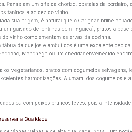
. Pense em um bife de chorizo, costelas de cordeiro, o
os taninos e acidez do vinho.
Dada sua origem, é natural que o Carignan brilhe ao la
u um guisado de lentilhas com linguiça), pratos à ba
s do vinho complementam as ervas da cozinha.
tábua de queijos e embutidos é uma excelente pedida. 
 Pecorino, Manchego ou um cheddar envelhecido encont
 os vegetarianos, pratos com cogumelos selvagens, lent
xcelentes harmonizações. A umami dos cogumelos e a
cados ou com peixes brancos leves, pois a intensidade
reservar a Qualidade
 de vinhas velhas e de alta qualidade, possui um notáv