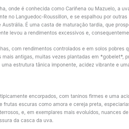
nha, onde é conhecida como Cariñena ou Mazuelo, a uva
ente no Languedoc-Roussillon, e se espalhou por outra
e Austrália. É uma casta de maturação tardia, que pros
ente levou a rendimentos excessivos e, consequentement
has, com rendimentos controlados e em solos pobres qu
as mais antigas, muitas vezes plantadas em *gobelet*
uma estrutura tânica imponente, acidez vibrante e uma 
o tipicamente encorpados, com taninos firmes e uma aci
 frutas escuras como amora e cereja preta, especiarias
 terrosos, e, em exemplares mais evoluídos, nuances de
essura da casca da uva.