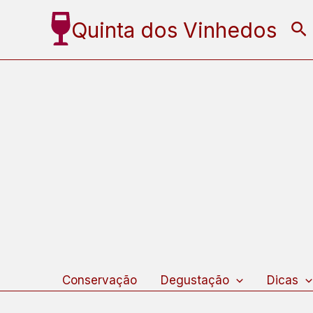
Ir
Quinta dos Vinhedos
Pe
para
o
conteúdo
Conservação
Degustação
Dicas