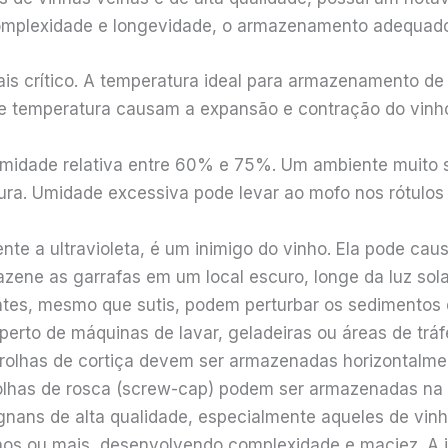
 complexidade e longevidade, o armazenamento adequad
is crítico. A temperatura ideal para armazenamento de 
de temperatura causam a expansão e contração do vin
dade relativa entre 60% e 75%. Um ambiente muito se
ura. Umidade excessiva pode levar ao mofo nos rótulo
nte a ultravioleta, é um inimigo do vinho. Ela pode ca
zene as garrafas em um local escuro, longe da luz solar
tes, mesmo que sutis, podem perturbar os sedimentos d
erto de máquinas de lavar, geladeiras ou áreas de tráf
rolhas de cortiça devem ser armazenadas horizontalmen
lhas de rosca (screw-cap) podem ser armazenadas na v
gnans de alta qualidade, especialmente aqueles de vin
nos ou mais, desenvolvendo complexidade e maciez. A 