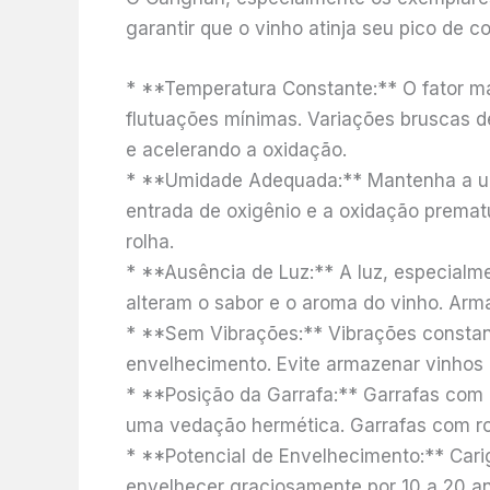
garantir que o vinho atinja seu pico de
* **Temperatura Constante:** O fator ma
flutuações mínimas. Variações bruscas 
e acelerando a oxidação.
* **Umidade Adequada:** Mantenha a umi
entrada de oxigênio e a oxidação premat
rolha.
* **Ausência de Luz:** A luz, especialme
alteram o sabor e o aroma do vinho. Arma
* **Sem Vibrações:** Vibrações constan
envelhecimento. Evite armazenar vinhos p
* **Posição da Garrafa:** Garrafas com 
uma vedação hermética. Garrafas com ro
* **Potencial de Envelhecimento:** Cari
envelhecer graciosamente por 10 a 20 a