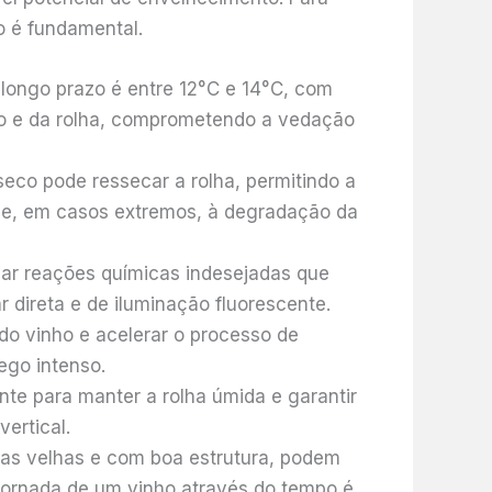
o é fundamental.
longo prazo é entre 12°C e 14°C, com
ho e da rolha, comprometendo a vedação
co pode ressecar a rolha, permitindo a
s e, em casos extremos, à degradação da
usar reações químicas indesejadas que
 direta e de iluminação fluorescente.
o vinho e acelerar o processo de
ego intenso.
te para manter a rolha úmida e garantir
ertical.
has velhas e com boa estrutura, podem
jornada de um vinho através do tempo é