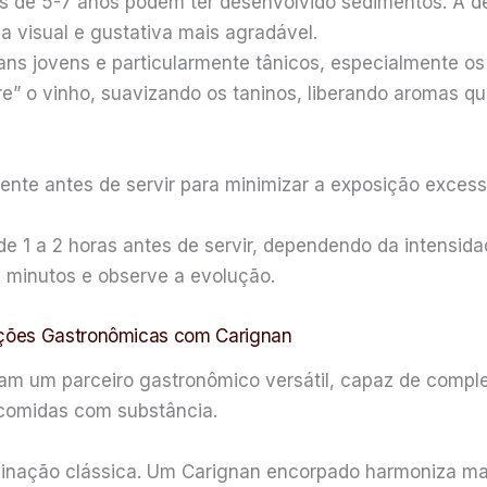
s de 5-7 anos podem ter desenvolvido sedimentos. A de
 visual e gustativa mais agradável.
ns jovens e particularmente tânicos, especialmente os
re” o vinho, suavizando os taninos, liberando aromas 
nte antes de servir para minimizar a exposição excessi
 1 a 2 horas antes de servir, dependendo da intensidad
minutos e observe a evolução.
ações Gastronômicas com Carignan
rnam um parceiro gastronômico versátil, capaz de comp
 comidas com substância.
inação clássica. Um Carignan encorpado harmoniza ma