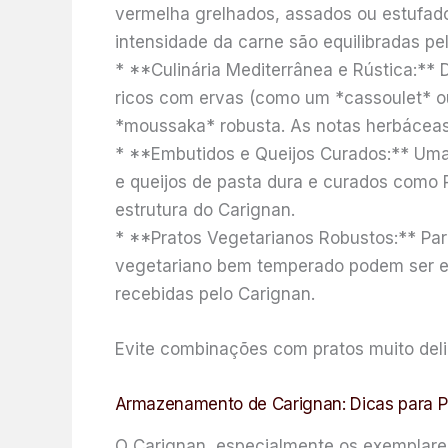
vermelha grelhados, assados ou estufados
intensidade da carne são equilibradas pel
* **Culinária Mediterrânea e Rústica:** 
ricos com ervas (como um *cassoulet* o
*moussaka* robusta. As notas herbácea
* **Embutidos e Queijos Curados:** Uma 
e queijos de pasta dura e curados como
estrutura do Carignan.
* **Pratos Vegetarianos Robustos:** Para
vegetariano bem temperado podem ser e
recebidas pelo Carignan.
Evite combinações com pratos muito deli
Armazenamento de Carignan: Dicas para P
O Carignan, especialmente os exemplares