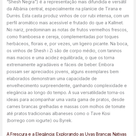
“Shesh Negra”) é a representação mais difundida e versátil
da Albânia central, especialmente na planície de Tirana e
Durrës. Esta casta produz vinhos de cor rubi intensa, com um
perfil aromático mais acessível e frutado do que a Kallmet.
No nariz, predominam as notas de frutos vermelhos frescos,
como framboesa e cereja, complementadas por toques
herbáceos, florais e, por vezes, um ligeiro picante. Na boca,
os vinhos de Shesh i Zi são de corpo médio, com taninos
mais macios e uma acidez equilibrada, o que os torna
extremamente agradáveis e fáceis de beber. Embora
possam ser apreciados jovens, alguns exemplares bem
elaborados demonstram uma capacidade de
envelhecimento surpreendente, ganhando complexidade e
elegância ao longo do tempo. A sua versatilidade torna-os
ideais para acompanhar uma vasta gama de pratos, desde
carnes brancas grelhadas e massas com molhos de tomate
até pratos tradicionais albaneses como o Tave Kosi
(borrego com iogurte) ou Byrek.
A Frescura e a Elegância: Explorando as Uvas Brancas Nativas