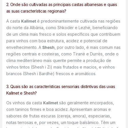
2. Onde são cultivadas as principais castas albanesas e quais
as suas características regionais?
A casta
Kallmet
é predominantemente cultivada nas regiões
do norte da Albânia, como Shkodër e Lezhë, beneficiando
de um clima mais fresco e solos específicos que contribuem
para vinhos com boa estrutura, acidez e potencial de
envelhecimento. A
Shesh
, por outro lado, é mais comum nas
regiões centrais e costeiras, como Tiranë e Durrës, onde o
clima mediterrâneo mais quente permite a produção de
vinhos tintos (Shesh i Zi) mais frutados e macios, e vinhos
brancos (Shesh i Bardhë) frescos e aromáticos.
3. Quais são as características sensoriais distintivas das uvas
Kallmet e Shesh?
Os vinhos da casta
Kallmet
são geralmente encorpados,
com taninos firmes e boa acidez. Apresentam aromas e
sabores de frutas escuras (cereja, amora), especiarias,
notas terrosas e, por vezes, um toque balsâmico. Têm um