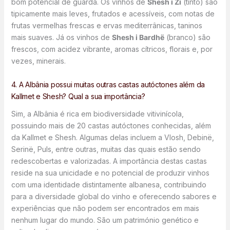
bom potencial de guarda. Os vinhos de
Shesh i Zi
(tinto) são
tipicamente mais leves, frutados e acessíveis, com notas de
frutas vermelhas frescas e ervas mediterrânicas, taninos
mais suaves. Já os vinhos de
Shesh i Bardhë
(branco) são
frescos, com acidez vibrante, aromas cítricos, florais e, por
vezes, minerais.
4. A Albânia possui muitas outras castas autóctones além da
Kallmet e Shesh? Qual a sua importância?
Sim, a Albânia é rica em biodiversidade vitivinícola,
possuindo mais de 20 castas autóctones conhecidas, além
da Kallmet e Shesh. Algumas delas incluem a Vlosh, Debinë,
Serinë, Puls, entre outras, muitas das quais estão sendo
redescobertas e valorizadas. A importância destas castas
reside na sua unicidade e no potencial de produzir vinhos
com uma identidade distintamente albanesa, contribuindo
para a diversidade global do vinho e oferecendo sabores e
experiências que não podem ser encontrados em mais
nenhum lugar do mundo. São um património genético e