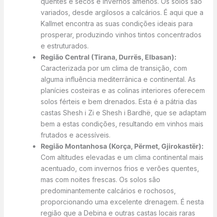
quentes e secos e invernos amenos. Os solos são
variados, desde argilosos a calcários. É aqui que a
Kallmet encontra as suas condições ideais para
prosperar, produzindo vinhos tintos concentrados
e estruturados.
Região Central (Tirana, Durrës, Elbasan):
Caracterizada por um clima de transição, com
alguma influência mediterrânica e continental. As
planícies costeiras e as colinas interiores oferecem
solos férteis e bem drenados. Esta é a pátria das
castas Shesh i Zi e Shesh i Bardhë, que se adaptam
bem a estas condições, resultando em vinhos mais
frutados e acessíveis.
Região Montanhosa (Korça, Përmet, Gjirokastër):
Com altitudes elevadas e um clima continental mais
acentuado, com invernos frios e verões quentes,
mas com noites frescas. Os solos são
predominantemente calcários e rochosos,
proporcionando uma excelente drenagem. É nesta
região que a Debina e outras castas locais raras