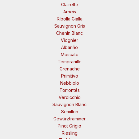
Clairette
Arneis
Ribolla Gialla
Sauvignon Gris
Chenin Blanc
Viognier
Albariño
Moscato
Tempranillo
Grenache
Primitivo
Nebbiolo
Torrontés
Verdicchio
Sauvignon Blanc
Semillon
Gewürztraminer
Pinot Grigio
Riesling