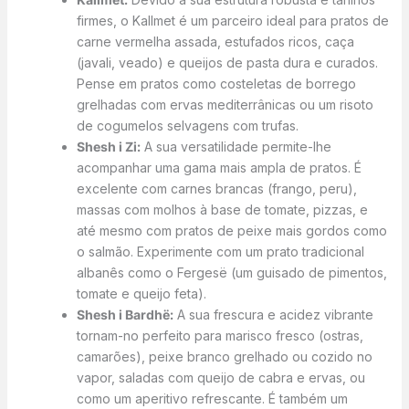
firmes, o Kallmet é um parceiro ideal para pratos de
carne vermelha assada, estufados ricos, caça
(javali, veado) e queijos de pasta dura e curados.
Pense em pratos como costeletas de borrego
grelhadas com ervas mediterrânicas ou um risoto
de cogumelos selvagens com trufas.
Shesh i Zi:
A sua versatilidade permite-lhe
acompanhar uma gama mais ampla de pratos. É
excelente com carnes brancas (frango, peru),
massas com molhos à base de tomate, pizzas, e
até mesmo com pratos de peixe mais gordos como
o salmão. Experimente com um prato tradicional
albanês como o Fergesë (um guisado de pimentos,
tomate e queijo feta).
Shesh i Bardhë:
A sua frescura e acidez vibrante
tornam-no perfeito para marisco fresco (ostras,
camarões), peixe branco grelhado ou cozido no
vapor, saladas com queijo de cabra e ervas, ou
como um aperitivo refrescante. É também um