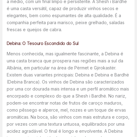
a médio, com um final limpo e persistente. A Shesh i Bardhë
é uma casta versátil, capaz de produzir vinhos secos e
elegantes, bem como espumantes de alta qualidade. É a
companhia perfeita para marisco, peixe grelhado, saladas
frescas e queijos de cabra.
Debina: O Tesouro Escondido do Sul
Menos conhecida, mas igualmente fascinante, a Debina é
uma casta branca que prospera nas regiões mais a sul da
Albânia, em particular na área de Përmet e Gjirokastër.
Existem duas variantes principais: Debina e Debina e Bardhë
(Debina Branca). Os vinhos de Debina são caracterizados
por uma cor dourada mais intensa e um perfil aromático mais
encorpado e complexo do que a Shesh i Bardhë. No nariz,
podem-se encontrar notas de frutos de caroço maduros,
como pêssego e alperce, mel, nozes e um toque de ervas
aromáticas. Na boca, são vinhos com mais estrutura e corpo,
por vezes com uma textura untuosa, equilibrados por uma
acidez agradável. O final é longo e envolvente. A Debina