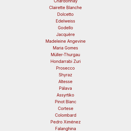
Chardonnay
Clairette Blanche
Dolcetto
Edelweiss
Godello
Jacquère
Madeleine Angevine
Maria Gomes
Müller-Thurgau
Hondarrabi Zuri
Prosecco
Shyraz
Altesse
Pálava
Assyrtiko
Pinot Blanc
Cortese
Colombard
Pedro Ximénez
Falanghina