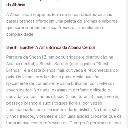
da Albânia
A Albânia não é apenas terra de tintos robustos; as suas
castas brancas oferecem uma paleta de aromas e sabores
que surpreendem pela sua frescura, mineralidade e
complexidade.
Shesh i Bardhë: A Alma Branca da Albânia Central
Parceira da Shesh i Zi em popularidade e distribuição na
Albânia central, a Shesh i Bardhë (que significa “Shesh
Branca”) é a casta branca mais cultivada e reconhecida do
país. Os vinhos produzidos a partir desta uva são
tipicamente de cor amarelo-palha brilhante, com reflexos
esverdeados. No nariz, exalam um perfume delicado e
convidativo, com notas cítricas (limão, toranja), maçã verde,
pêssego branco e subtis toques florais, por vezes
acompanhados por uma mineralidade distinta. Na boca, são
vinhos frescos, vibrantes e com uma acidez crocante que os
torna incrivelmente refrescantes. O corpo é geralmente leve