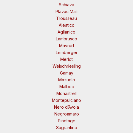
Schiava
Plavac Mali
Trousseau
Aleatico
Aglianico
Lambrusco
Mavrud
Lemberger
Merlot
Welschriesling
Gamay
Mazuelo
Malbec
Monastrell
Montepulciano
Nero d’Avola
Negroamaro
Pinotage
Sagrantino