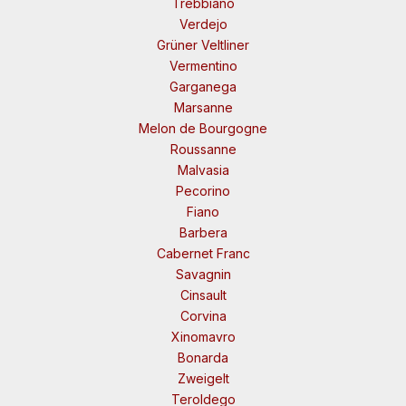
Trebbiano
Verdejo
Grüner Veltliner
Vermentino
Garganega
Marsanne
Melon de Bourgogne
Roussanne
Malvasia
Pecorino
Fiano
Barbera
Cabernet Franc
Savagnin
Cinsault
Corvina
Xinomavro
Bonarda
Zweigelt
Teroldego