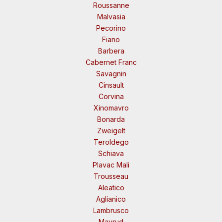
Roussanne
Malvasia
Pecorino
Fiano
Barbera
Cabernet Franc
Savagnin
Cinsault
Corvina
Xinomavro
Bonarda
Zweigelt
Teroldego
Schiava
Plavac Mali
Trousseau
Aleatico
Aglianico
Lambrusco
Mavrud