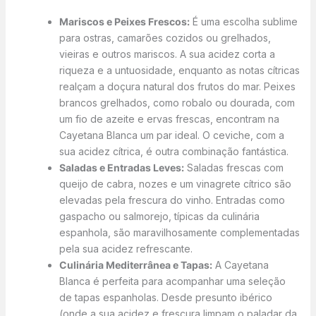
Mariscos e Peixes Frescos:
É uma escolha sublime
para ostras, camarões cozidos ou grelhados,
vieiras e outros mariscos. A sua acidez corta a
riqueza e a untuosidade, enquanto as notas cítricas
realçam a doçura natural dos frutos do mar. Peixes
brancos grelhados, como robalo ou dourada, com
um fio de azeite e ervas frescas, encontram na
Cayetana Blanca um par ideal. O ceviche, com a
sua acidez cítrica, é outra combinação fantástica.
Saladas e Entradas Leves:
Saladas frescas com
queijo de cabra, nozes e um vinagrete cítrico são
elevadas pela frescura do vinho. Entradas como
gaspacho ou salmorejo, típicas da culinária
espanhola, são maravilhosamente complementadas
pela sua acidez refrescante.
Culinária Mediterrânea e Tapas:
A Cayetana
Blanca é perfeita para acompanhar uma seleção
de tapas espanholas. Desde presunto ibérico
(onde a sua acidez e frescura limpam o paladar da