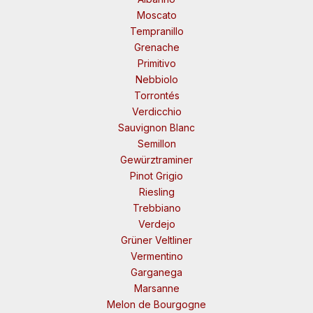
Moscato
Tempranillo
Grenache
Primitivo
Nebbiolo
Torrontés
Verdicchio
Sauvignon Blanc
Semillon
Gewürztraminer
Pinot Grigio
Riesling
Trebbiano
Verdejo
Grüner Veltliner
Vermentino
Garganega
Marsanne
Melon de Bourgogne