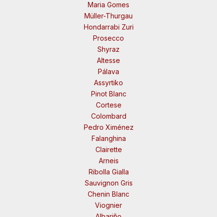
Maria Gomes
Müller-Thurgau
Hondarrabi Zuri
Prosecco
Shyraz
Altesse
Pálava
Assyrtiko
Pinot Blanc
Cortese
Colombard
Pedro Ximénez
Falanghina
Clairette
Arneis
Ribolla Gialla
Sauvignon Gris
Chenin Blanc
Viognier
Albariño