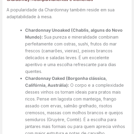
A popularidade da Chardonnay também reside em sua
adaptabilidade à mesa.
Chardonnay Unoaked (Chablis, alguns do Novo
Mundo):
Sua pureza e mineralidade combinam
perfeitamente com ostras, sushi, frutos do mar
frescos (camarões, vieiras), peixes brancos
delicados e saladas leves. É um excelente
aperitivo e uma escolha refrescante para dias
quentes.
Chardonnay Oaked (Borgonha clássica,
Califórnia, Austrália):
O corpo e a complexidade
desses vinhos os tornam ideais para pratos mais
ricos. Pense em lagosta com manteiga, frango
assado com ervas, salmão grelhado, risotos
cremosos, massas com molhos brancos e queijos
semiduros (Gruyère, Comté). É a escolha para
jantares mais formais ou para quem aprecia vinhos
com maior estrutura e notas de carvalho.