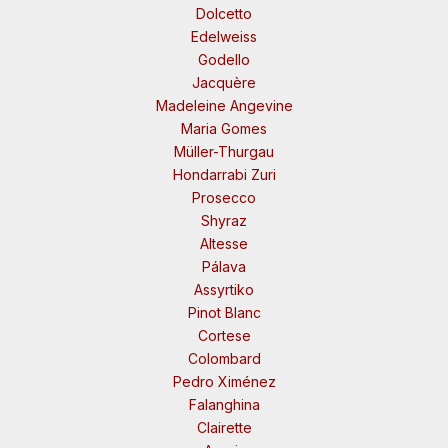
Dolcetto
Edelweiss
Godello
Jacquère
Madeleine Angevine
Maria Gomes
Müller-Thurgau
Hondarrabi Zuri
Prosecco
Shyraz
Altesse
Pálava
Assyrtiko
Pinot Blanc
Cortese
Colombard
Pedro Ximénez
Falanghina
Clairette