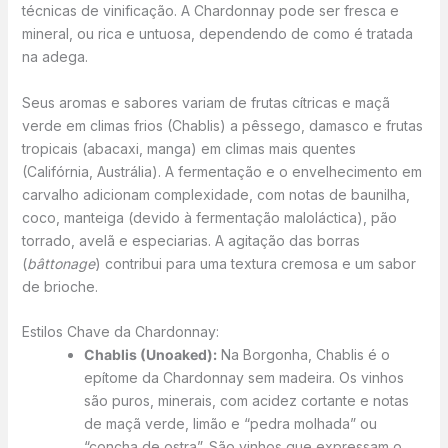
técnicas de vinificação. A Chardonnay pode ser fresca e
mineral, ou rica e untuosa, dependendo de como é tratada
na adega.
Seus aromas e sabores variam de frutas cítricas e maçã
verde em climas frios (Chablis) a pêssego, damasco e frutas
tropicais (abacaxi, manga) em climas mais quentes
(Califórnia, Austrália). A fermentação e o envelhecimento em
carvalho adicionam complexidade, com notas de baunilha,
coco, manteiga (devido à fermentação maloláctica), pão
torrado, avelã e especiarias. A agitação das borras
(
bâttonage
) contribui para uma textura cremosa e um sabor
de brioche.
Estilos Chave da Chardonnay:
Chablis (Unoaked):
Na Borgonha, Chablis é o
epítome da Chardonnay sem madeira. Os vinhos
são puros, minerais, com acidez cortante e notas
de maçã verde, limão e “pedra molhada” ou
“concha de ostra”. São vinhos que expressam o