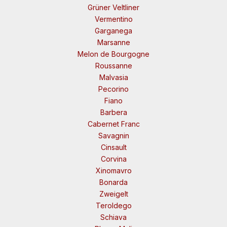
Grüner Veltliner
Vermentino
Garganega
Marsanne
Melon de Bourgogne
Roussanne
Malvasia
Pecorino
Fiano
Barbera
Cabernet Franc
Savagnin
Cinsault
Corvina
Xinomavro
Bonarda
Zweigelt
Teroldego
Schiava