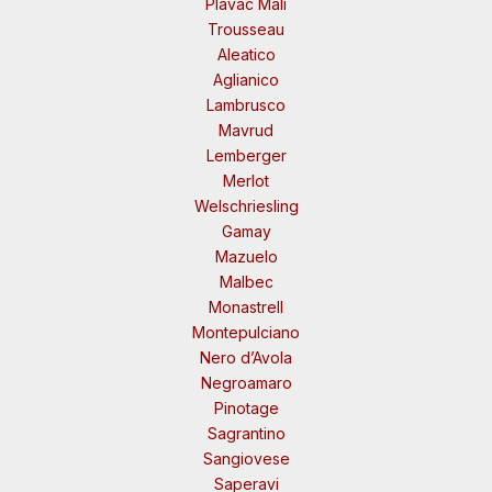
Plavac Mali
Trousseau
Aleatico
Aglianico
Lambrusco
Mavrud
Lemberger
Merlot
Welschriesling
Gamay
Mazuelo
Malbec
Monastrell
Montepulciano
Nero d’Avola
Negroamaro
Pinotage
Sagrantino
Sangiovese
Saperavi