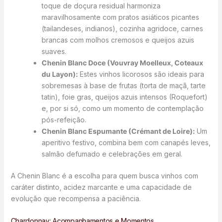
toque de doçura residual harmoniza
maravilhosamente com pratos asiáticos picantes
(tailandeses, indianos), cozinha agridoce, carnes
brancas com molhos cremosos e queijos azuis
suaves.
Chenin Blanc Doce (Vouvray Moelleux, Coteaux
du Layon):
Estes vinhos licorosos são ideais para
sobremesas à base de frutas (torta de maçã, tarte
tatin), foie gras, queijos azuis intensos (Roquefort)
e, por si só, como um momento de contemplação
pós-refeição.
Chenin Blanc Espumante (Crémant de Loire):
Um
aperitivo festivo, combina bem com canapés leves,
salmão defumado e celebrações em geral.
A Chenin Blanc é a escolha para quem busca vinhos com
caráter distinto, acidez marcante e uma capacidade de
evolução que recompensa a paciência.
Chardonnay: Acompanhamentos e Momentos