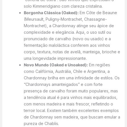
solo Kimmeridgiano com clareza cristalina.
Borgonha Clássica (Oaked):
Em Côte de Beaune
(Meursault, Puligny-Montrachet, Chassagne-
Montrachet), a Chardonnay atinge seu ápice de
complexidade e elegância. Aqui, o uso sutil ou
pronunciado de carvalho (novo ou usado) e a
fermentação maloláctica conferem aos vinhos
corpo, textura, notas de avelã, manteiga, brioche e
uma longevidade impressionante.
Novo Mundo (Oaked e Unoaked):
Em regiões
como Califórnia, Austrália, Chile e Argentina, a
Chardonnay brilha em uma infinidade de estilos. Os
“Chardonnays amanteigados” e com forte
presença de carvalho foram muito populares, mas
a tendência atual é para vinhos mais equilibrados,
com menos madeira e mais frescor, refletindo o
terroir local. Existem também excelentes exemplos
de Chardonnay sem madeira, que buscam emular a
pureza de Chablis.