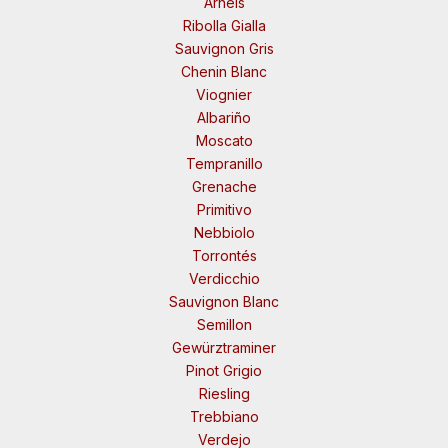
Arneis
Ribolla Gialla
Sauvignon Gris
Chenin Blanc
Viognier
Albariño
Moscato
Tempranillo
Grenache
Primitivo
Nebbiolo
Torrontés
Verdicchio
Sauvignon Blanc
Semillon
Gewürztraminer
Pinot Grigio
Riesling
Trebbiano
Verdejo