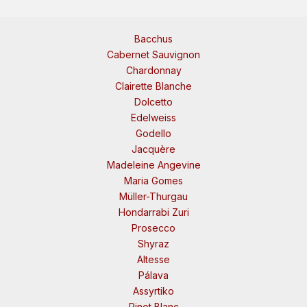
Bacchus
Cabernet Sauvignon
Chardonnay
Clairette Blanche
Dolcetto
Edelweiss
Godello
Jacquère
Madeleine Angevine
Maria Gomes
Müller-Thurgau
Hondarrabi Zuri
Prosecco
Shyraz
Altesse
Pálava
Assyrtiko
Pinot Blanc