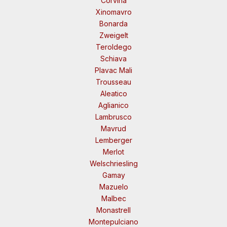
Corvina
Xinomavro
Bonarda
Zweigelt
Teroldego
Schiava
Plavac Mali
Trousseau
Aleatico
Aglianico
Lambrusco
Mavrud
Lemberger
Merlot
Welschriesling
Gamay
Mazuelo
Malbec
Monastrell
Montepulciano