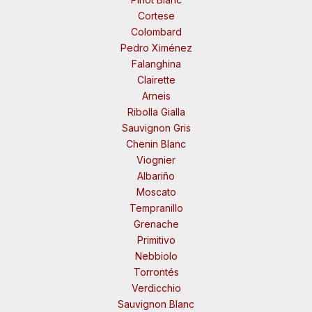
Cortese
Colombard
Pedro Ximénez
Falanghina
Clairette
Arneis
Ribolla Gialla
Sauvignon Gris
Chenin Blanc
Viognier
Albariño
Moscato
Tempranillo
Grenache
Primitivo
Nebbiolo
Torrontés
Verdicchio
Sauvignon Blanc