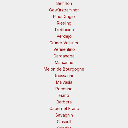
Semillon
Gewürztraminer
Pinot Grigio
Riesling
Trebbiano
Verdejo
Grüner Veltliner
Vermentino
Garganega
Marsanne
Melon de Bourgogne
Roussanne
Malvasia
Pecorino
Fiano
Barbera
Cabernet Franc
Savagnin
Cinsault