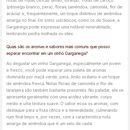
notas de frutas cítricas (limão, toranja), frutas de caroço
(pêssego branco, pera), florais (amêndoa, camomila, flor de
acácia) e, frequentemente, um toque distintivo de amêndoa
amarga no final. Em solos vulcânicos, como os de Soave, a
Garganega pode expressar uma notável mineralidade,
lembrando pedra molhada ou sílex.
Quais são os aromas e sabores mais comuns que posso
esperar encontrar em um vinho Garganega?
Ao degustar um vinho Garganega, especialmente um jovem
e fresco, você pode esperar uma paleta de aromas
dominada por maçã verde, pera, limão siciliano e um toque
de amêndoa fresca. Notas florais de camomila e flor de
laranjeira são também bastante presentes. No paladar, ele se
apresenta geralmente com uma acidez vibrante, corpo
médio e uma textura suave. O sabor ecoa os aromas, com
destaque para a fruta cítrica e a mineralidade, culminando
num final limpo e, por vezes, com a característica nota
amarga de amêndoa que é um selo da casta.