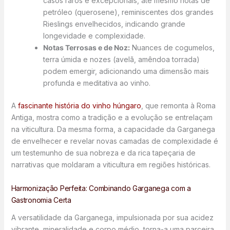
casos raros e excepcionais, até mesmo notas de
petróleo (querosene), reminiscentes dos grandes
Rieslings envelhecidos, indicando grande
longevidade e complexidade.
Notas Terrosas e de Noz:
Nuances de cogumelos,
terra úmida e nozes (avelã, amêndoa torrada)
podem emergir, adicionando uma dimensão mais
profunda e meditativa ao vinho.
A
fascinante história do vinho húngaro
, que remonta à Roma
Antiga, mostra como a tradição e a evolução se entrelaçam
na viticultura. Da mesma forma, a capacidade da Garganega
de envelhecer e revelar novas camadas de complexidade é
um testemunho de sua nobreza e da rica tapeçaria de
narrativas que moldaram a viticultura em regiões históricas.
Harmonização Perfeita: Combinando Garganega com a
Gastronomia Certa
A versatilidade da Garganega, impulsionada por sua acidez
vibrante, mineralidade e corpo médio, torna-a uma parceira