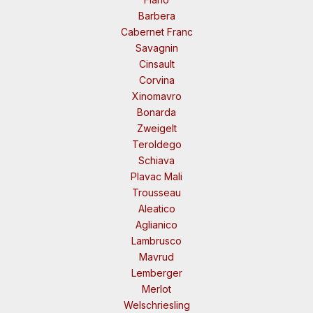
Barbera
Cabernet Franc
Savagnin
Cinsault
Corvina
Xinomavro
Bonarda
Zweigelt
Teroldego
Schiava
Plavac Mali
Trousseau
Aleatico
Aglianico
Lambrusco
Mavrud
Lemberger
Merlot
Welschriesling