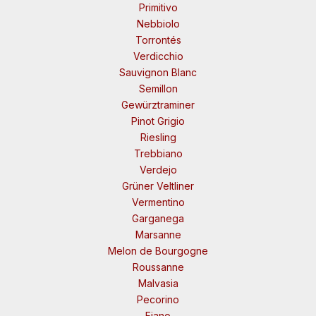
Primitivo
Nebbiolo
Torrontés
Verdicchio
Sauvignon Blanc
Semillon
Gewürztraminer
Pinot Grigio
Riesling
Trebbiano
Verdejo
Grüner Veltliner
Vermentino
Garganega
Marsanne
Melon de Bourgogne
Roussanne
Malvasia
Pecorino
Fiano