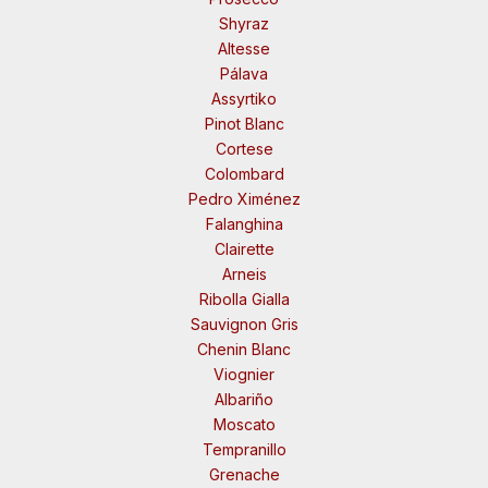
Shyraz
Altesse
Pálava
Assyrtiko
Pinot Blanc
Cortese
Colombard
Pedro Ximénez
Falanghina
Clairette
Arneis
Ribolla Gialla
Sauvignon Gris
Chenin Blanc
Viognier
Albariño
Moscato
Tempranillo
Grenache