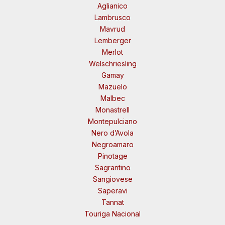
Aglianico
Lambrusco
Mavrud
Lemberger
Merlot
Welschriesling
Gamay
Mazuelo
Malbec
Monastrell
Montepulciano
Nero d’Avola
Negroamaro
Pinotage
Sagrantino
Sangiovese
Saperavi
Tannat
Touriga Nacional