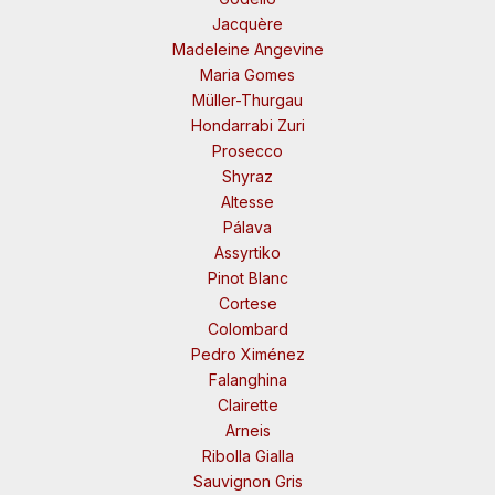
Jacquère
Madeleine Angevine
Maria Gomes
Müller-Thurgau
Hondarrabi Zuri
Prosecco
Shyraz
Altesse
Pálava
Assyrtiko
Pinot Blanc
Cortese
Colombard
Pedro Ximénez
Falanghina
Clairette
Arneis
Ribolla Gialla
Sauvignon Gris