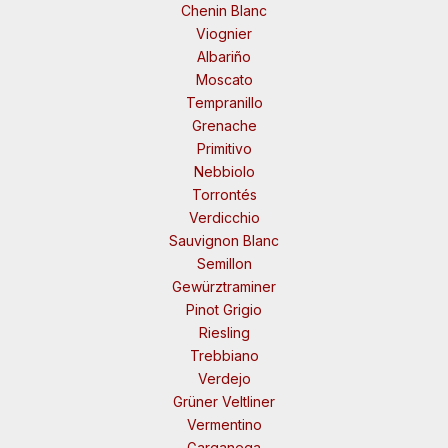
Chenin Blanc
Viognier
Albariño
Moscato
Tempranillo
Grenache
Primitivo
Nebbiolo
Torrontés
Verdicchio
Sauvignon Blanc
Semillon
Gewürztraminer
Pinot Grigio
Riesling
Trebbiano
Verdejo
Grüner Veltliner
Vermentino
Garganega