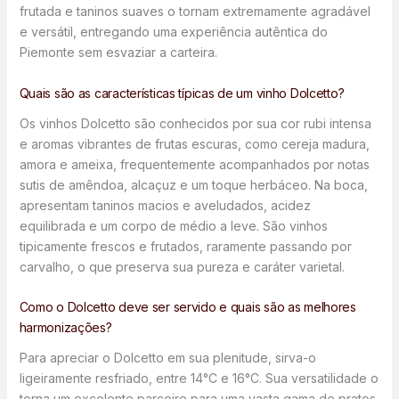
frutada e taninos suaves o tornam extremamente agradável
e versátil, entregando uma experiência autêntica do
Piemonte sem esvaziar a carteira.
Quais são as características típicas de um vinho Dolcetto?
Os vinhos Dolcetto são conhecidos por sua cor rubi intensa
e aromas vibrantes de frutas escuras, como cereja madura,
amora e ameixa, frequentemente acompanhados por notas
sutis de amêndoa, alcaçuz e um toque herbáceo. Na boca,
apresentam taninos macios e aveludados, acidez
equilibrada e um corpo de médio a leve. São vinhos
tipicamente frescos e frutados, raramente passando por
carvalho, o que preserva sua pureza e caráter varietal.
Como o Dolcetto deve ser servido e quais são as melhores
harmonizações?
Para apreciar o Dolcetto em sua plenitude, sirva-o
ligeiramente resfriado, entre 14°C e 16°C. Sua versatilidade o
torna um excelente parceiro para uma vasta gama de pratos.