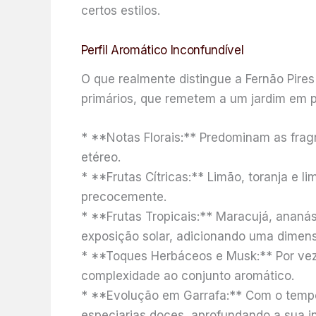
certos estilos.
Perfil Aromático Inconfundível
O que realmente distingue a Fernão Pire
primários, que remetem a um jardim em pl
* **Notas Florais:** Predominam as fragr
etéreo.
* **Frutas Cítricas:** Limão, toranja e 
precocemente.
* **Frutas Tropicais:** Maracujá, anan
exposição solar, adicionando uma dimens
* **Toques Herbáceos e Musk:** Por vez
complexidade ao conjunto aromático.
* **Evolução em Garrafa:** Com o tempo,
especiarias doces, aprofundando a sua in