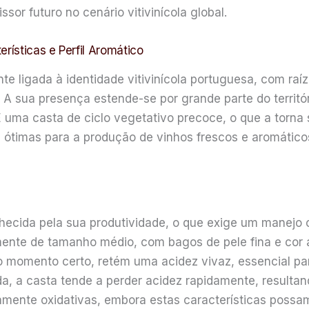
or futuro no cenário vitivinícola global.
rísticas e Perfil Aromático
te ligada à identidade vitivinícola portuguesa, com raí
m. A sua presença estende-se por grande parte do territ
s. É uma casta de ciclo vegetativo precoce, o que a torn
ótimas para a produção de vinhos frescos e aromáticos
nhecida pela sua produtividade, o que exige um manejo c
mente de tamanho médio, com bagos de pele fina e cor
no momento certo, retém uma acidez vivaz, essencial par
ada, a casta tende a perder acidez rapidamente, resul
iramente oxidativas, embora estas características poss