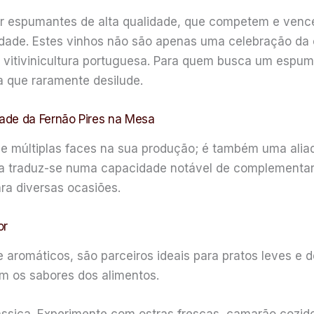
ir espumantes de alta qualidade, que competem e venc
idade. Estes vinhos não são apenas uma celebração da
 vitivinicultura portuguesa. Para quem busca um espum
a que raramente desilude.
ade da Fernão Pires na Mesa
e múltiplas faces na sua produção; é também uma aliad
aça traduz-se numa capacidade notável de complementa
ra diversas ocasiões.
or
 aromáticos, são parceiros ideais para pratos leves e de
am os sabores dos alimentos.
ssica. Experimente com ostras frescas, camarão cozido