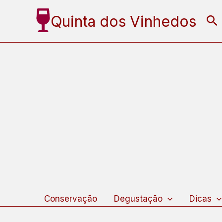
Ir
Quinta dos Vinhedos
Pe
para
o
conteúdo
Conservação
Degustação
Dicas