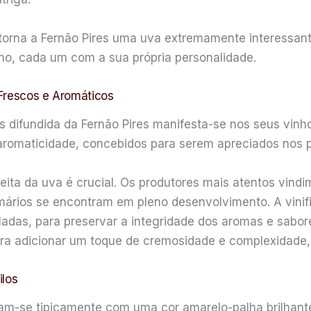
torna a Fernão Pires uma uva extremamente interessante
inho, cada um com a sua própria personalidade.
 Frescos e Aromáticos
s difundida da Fernão Pires manifesta-se nos seus vinho
 aromaticidade, concebidos para serem apreciados nos p
heita da uva é crucial. Os produtores mais atentos vind
mários se encontram em pleno desenvolvimento. A vini
ladas, para preservar a integridade dos aromas e sabore
ara adicionar um toque de cremosidade e complexidade
ilos
am-se tipicamente com uma cor amarelo-palha brilhant