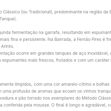
do Clássico (ou Tradicional), predominante na região d
Tanque).
gunda fermentação na garrafa, resultando em espuman
mais fina e persistente. Na Bairrada, a Fernão Pires é 
Arinto.
tação ocorre em grandes tanques de aço inoxidável, o
 em espumantes mais frescos, frutados e com um caráter 
camente límpidos, com uma cor amarelo-citrino e bolha
 uma profusão de aromas que ecoam os vinhos tranquilos
evedura e pão torrado nos exemplares do Método Clássi
a conferida pela mousse. O final é longo e agradável, 