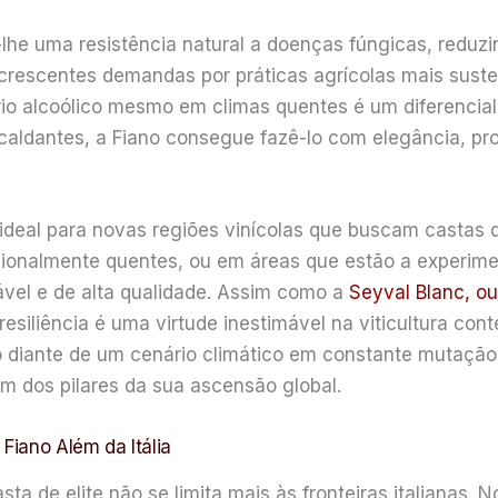
he uma resistência natural a doenças fúngicas, reduzi
crescentes demandas por práticas agrícolas mais suste
rio alcoólico mesmo em climas quentes é um diferencial
scaldantes, a Fiano consegue fazê-lo com elegância, pr
ideal para novas regiões vinícolas que buscam castas 
cionalmente quentes, ou em áreas que estão a experim
ável e de alta qualidade. Assim como a
Seyval Blanc, ou
resiliência é uma virtude inestimável na viticultura c
 diante de um cenário climático em constante mutação
um dos pilares da sua ascensão global.
iano Além da Itália
 de elite não se limita mais às fronteiras italianas.