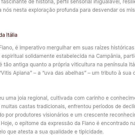
inante de história, perfil sensorial inigualável, resil
 nós nesta exploração profunda para desvendar os misté
a Itália
iano, é imperativo mergulhar em suas raízes históricas
ia espiritual solidamente estabelecida na Campânia, par
 é tão antiga quanto a própria viticultura na península 
tis Apiana” – a “uva das abelhas” – um tributo à sua d
u uma joia regional, cultivada com carinho e conhecim
muitas castas tradicionais, enfrentou períodos de decl
o por produtores visionários e um crescente reconhec
 Hoje, o epítome da expressão da Fiano é encontrado 
lo que atesta a sua qualidade e tipicidade.