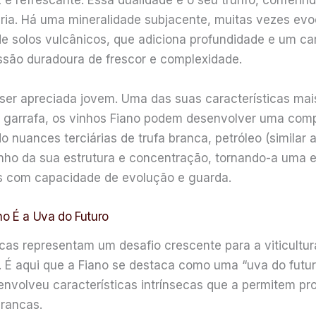
refrescante. Essa dualidade é o seu trunfo, conferind
ria. Há uma mineralidade subjacente, muitas vezes ev
 solos vulcânicos, que adiciona profundidade e um carát
ssão duradoura de frescor e complexidade.
er apreciada jovem. Uma das suas características mais
garrafa, os vinhos Fiano podem desenvolver uma comp
 nuances terciárias de trufa branca, petróleo (similar 
o da sua estrutura e concentração, tornando-a uma es
s com capacidade de evolução e guarda.
no É a Uva do Futuro
 representam um desafio crescente para a viticultura,
 É aqui que a Fiano se destaca como uma “uva do futuro
envolveu características intrínsecas que a permitem p
brancas.