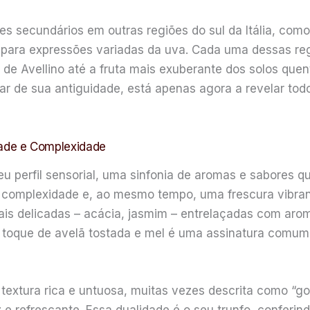
 secundários em outras regiões do sul da Itália, como Pu
m para expressões variadas da uva. Cada uma dessas reg
 de Avellino até a fruta mais exuberante dos solos quent
ar de sua antiguidade, está apenas agora a revelar todo
idade e Complexidade
u perfil sensorial, uma sinfonia de aromas e sabores q
 complexidade e, ao mesmo tempo, uma frescura vibrant
ais delicadas – acácia, jasmim – entrelaçadas com arom
m toque de avelã tostada e mel é uma assinatura comu
textura rica e untuosa, muitas vezes descrita como “go