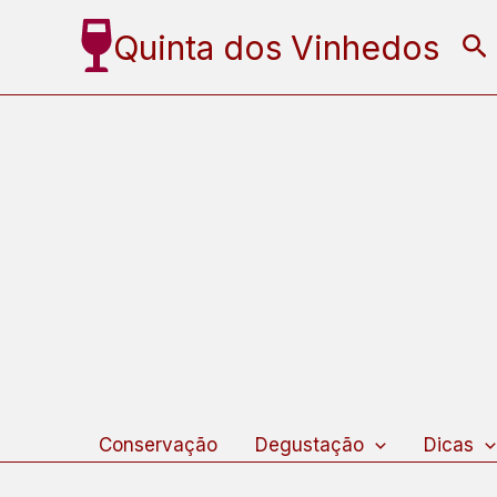
Ir
Quinta dos Vinhedos
Pe
para
o
conteúdo
Conservação
Degustação
Dicas