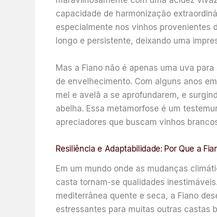
maravilhosamente com uma acidez vivaz e 
capacidade de harmonização extraordiná
especialmente nos vinhos provenientes de
longo e persistente, deixando uma impre
Mas a Fiano não é apenas uma uva para s
de envelhecimento. Com alguns anos em 
mel e avelã a se aprofundarem, e surgindo
abelha. Essa metamorfose é um testemunh
apreciadores que buscam vinhos branco
Resiliência e Adaptabilidade: Por Que a Fia
Em um mundo onde as mudanças climáticas
casta tornam-se qualidades inestimáveis.
mediterrânea quente e seca, a Fiano des
estressantes para muitas outras castas 