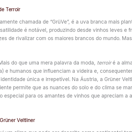
de Terroir
osamente chamada de “GrüVe”, é a uva branca mais pla
ersatilidade é notável, produzindo desde vinhos leves e 
es de rivalizar com os maiores brancos do mundo. Mas
 Mais do que uma mera palavra da moda,
terroir
é a alma
ia) e humanos que influenciam a videira e, consequentem
entidade única e irrepetível. Na Áustria, a Grüner Veltl
biente permite que as nuances do solo e do clima se ma
tão especial para os amantes de vinhos que apreciam a
Grüner Veltliner