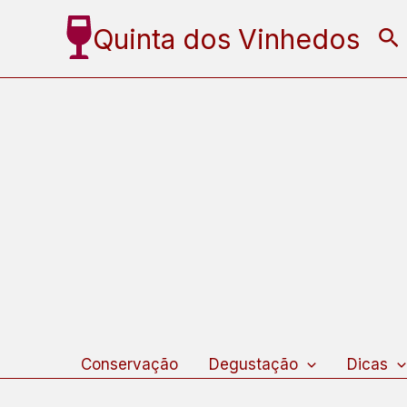
Ir
Quinta dos Vinhedos
Pe
para
o
conteúdo
Conservação
Degustação
Dicas