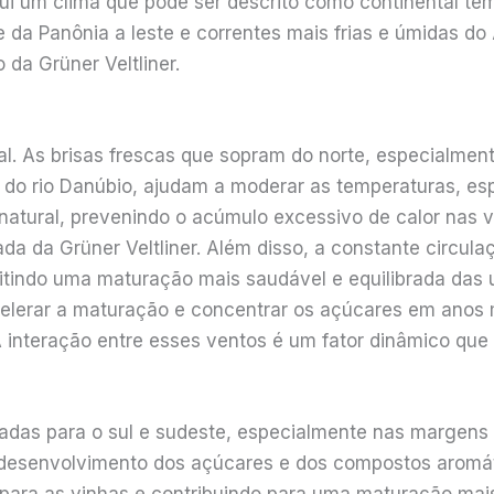
ssui um clima que pode ser descrito como continental tem
 da Panônia a leste e correntes mais frias e úmidas do 
da Grüner Veltliner.
 As brisas frescas que sopram do norte, especialment
 do rio Danúbio, ajudam a moderar as temperaturas, es
tural, prevenindo o acúmulo excessivo de calor nas v
da da Grüner Veltliner. Além disso, a constante circul
itindo uma maturação mais saudável e equilibrada das u
erar a maturação e concentrar os açúcares em anos m
 interação entre esses ventos é um fator dinâmico que m
viradas para o sul e sudeste, especialmente nas marge
o desenvolvimento dos açúcares e dos compostos aromá