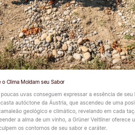
 e o Clima Moldam seu Sabor
o, poucas uvas conseguem expressar a essência de seu
a casta autóctone da Áustria, que ascendeu de uma pos
o camaleão geológico e climático, revelando em cada ta
ender a alma de um vinho, a Grüner Veltliner oferece
sculpem os contornos de seu sabor e caráter.