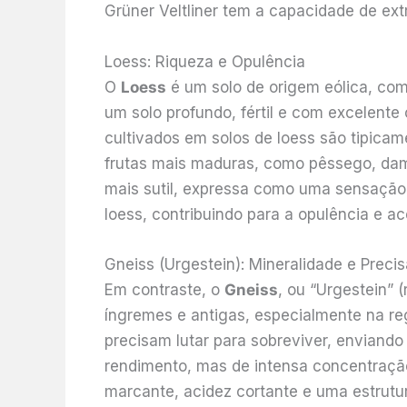
Grüner Veltliner tem a capacidade de extr
Loess: Riqueza e Opulência
O
Loess
é um solo de origem eólica, comp
um solo profundo, fértil e com excelent
cultivados em solos de loess são tipica
frutas mais maduras, como pêssego, dam
mais sutil, expressa como uma sensação
loess, contribuindo para a opulência e ac
Gneiss (Urgestein): Mineralidade e Preci
Em contraste, o
Gneiss
, ou “Urgestein” 
íngremes e antigas, especialmente na re
precisam lutar para sobreviver, enviand
rendimento, mas de intensa concentração
marcante, acidez cortante e uma estrutur