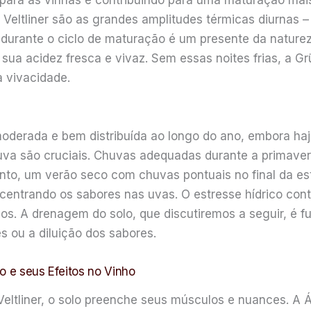
ar para as vinhas e contribuindo para uma maturação ma
 Veltliner são as grandes amplitudes térmicas diurnas –
a durante o ciclo de maturação é um presente da natur
a acidez fresca e vivaz. Sem essas noites frias, a Grü
a vivacidade.
oderada e bem distribuída ao longo do ano, embora haja
va são cruciais. Chuvas adequadas durante a primavera
nto, um verão seco com chuvas pontuais no final da est
ntrando os sabores nas uvas. O estresse hídrico cont
s. A drenagem do solo, que discutiremos a seguir, é f
s ou a diluição dos sabores.
o e seus Efeitos no Vinho
Veltliner, o solo preenche seus músculos e nuances. A 