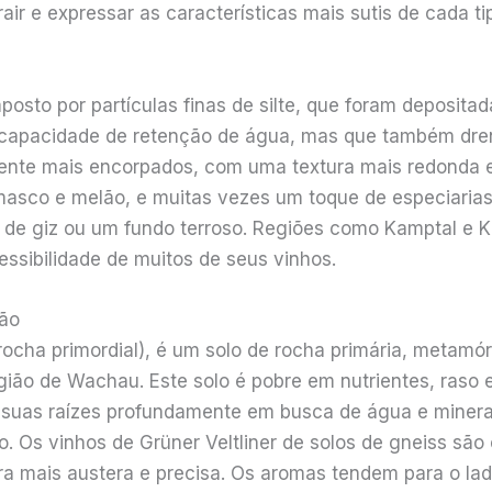
air e expressar as características mais sutis de cada ti
osto por partículas finas de silte, que foram depositada
e capacidade de retenção de água, mas que também dren
mente mais encorpados, com uma textura mais redonda e
asco e melão, e muitas vezes um toque de especiarias
 de giz ou um fundo terroso. Regiões como Kamptal e 
essibilidade de muitos de seus vinhos.
são
(rocha primordial), é um solo de rocha primária, metam
gião de Wachau. Este solo é pobre em nutrientes, raso
o suas raízes profundamente em busca de água e minera
. Os vinhos de Grüner Veltliner de solos de gneiss são
a mais austera e precisa. Os aromas tendem para o lado 