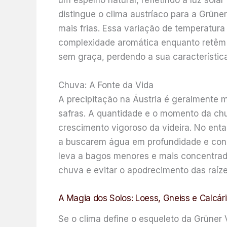
um espelho natural, refletindo a luz sol
distingue o clima austríaco para a Grüner
mais frias. Essa variação de temperatur
complexidade aromática enquanto retêm su
sem graça, perdendo a sua característic
Chuva: A Fonte da Vida
A precipitação na Áustria é geralmente m
safras. A quantidade e o momento da chu
crescimento vigoroso da videira. No enta
a buscarem água em profundidade e conce
leva a bagos menores e mais concentrado
chuva e evitar o apodrecimento das raíze
A Magia dos Solos: Loess, Gneiss e Calcári
Se o clima define o esqueleto da Grüner 