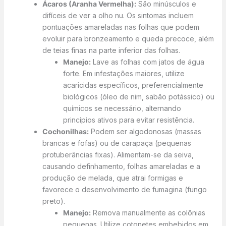
Ácaros (Aranha Vermelha):
São minúsculos e
difíceis de ver a olho nu. Os sintomas incluem
pontuações amareladas nas folhas que podem
evoluir para bronzeamento e queda precoce, além
de teias finas na parte inferior das folhas.
Manejo:
Lave as folhas com jatos de água
forte. Em infestações maiores, utilize
acaricidas específicos, preferencialmente
biológicos (óleo de nim, sabão potássico) ou
químicos se necessário, alternando
princípios ativos para evitar resistência.
Cochonilhas:
Podem ser algodonosas (massas
brancas e fofas) ou de carapaça (pequenas
protuberâncias fixas). Alimentam-se da seiva,
causando definhamento, folhas amareladas e a
produção de melada, que atrai formigas e
favorece o desenvolvimento de fumagina (fungo
preto).
Manejo:
Remova manualmente as colônias
pequenas. Utilize cotonetes embebidos em