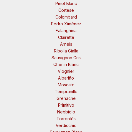
Pinot Blanc
Cortese
Colombard
Pedro Ximénez
Falanghina
Clairette
Arneis
Ribolla Gialla
Sauvignon Gris
Chenin Blanc
Viognier
Albariño
Moscato
Tempranillo
Grenache
Primitivo
Nebbiolo
Torrontés
Verdicchio