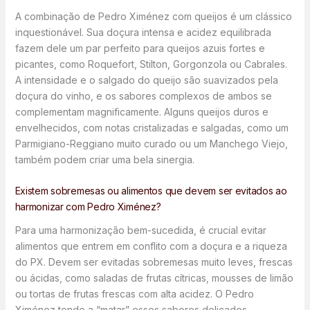
A combinação de Pedro Ximénez com queijos é um clássico
inquestionável. Sua doçura intensa e acidez equilibrada
fazem dele um par perfeito para queijos azuis fortes e
picantes, como Roquefort, Stilton, Gorgonzola ou Cabrales.
A intensidade e o salgado do queijo são suavizados pela
doçura do vinho, e os sabores complexos de ambos se
complementam magnificamente. Alguns queijos duros e
envelhecidos, com notas cristalizadas e salgadas, como um
Parmigiano-Reggiano muito curado ou um Manchego Viejo,
também podem criar uma bela sinergia.
Existem sobremesas ou alimentos que devem ser evitados ao
harmonizar com Pedro Ximénez?
Para uma harmonização bem-sucedida, é crucial evitar
alimentos que entrem em conflito com a doçura e a riqueza
do PX. Devem ser evitadas sobremesas muito leves, frescas
ou ácidas, como saladas de frutas cítricas, mousses de limão
ou tortas de frutas frescas com alta acidez. O Pedro
Ximénez tende a “matar” esses sabores delicados,