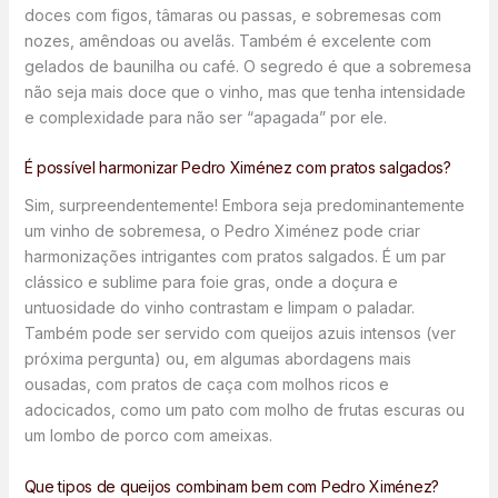
doces com figos, tâmaras ou passas, e sobremesas com
nozes, amêndoas ou avelãs. Também é excelente com
gelados de baunilha ou café. O segredo é que a sobremesa
não seja mais doce que o vinho, mas que tenha intensidade
e complexidade para não ser “apagada” por ele.
É possível harmonizar Pedro Ximénez com pratos salgados?
Sim, surpreendentemente! Embora seja predominantemente
um vinho de sobremesa, o Pedro Ximénez pode criar
harmonizações intrigantes com pratos salgados. É um par
clássico e sublime para foie gras, onde a doçura e
untuosidade do vinho contrastam e limpam o paladar.
Também pode ser servido com queijos azuis intensos (ver
próxima pergunta) ou, em algumas abordagens mais
ousadas, com pratos de caça com molhos ricos e
adocicados, como um pato com molho de frutas escuras ou
um lombo de porco com ameixas.
Que tipos de queijos combinam bem com Pedro Ximénez?