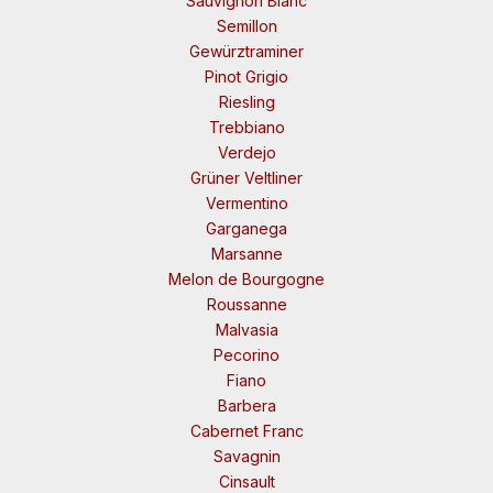
Sauvignon Blanc
Semillon
Gewürztraminer
Pinot Grigio
Riesling
Trebbiano
Verdejo
Grüner Veltliner
Vermentino
Garganega
Marsanne
Melon de Bourgogne
Roussanne
Malvasia
Pecorino
Fiano
Barbera
Cabernet Franc
Savagnin
Cinsault