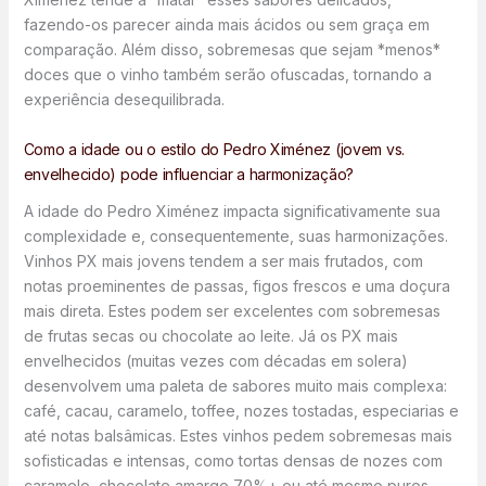
fazendo-os parecer ainda mais ácidos ou sem graça em
comparação. Além disso, sobremesas que sejam *menos*
doces que o vinho também serão ofuscadas, tornando a
experiência desequilibrada.
Como a idade ou o estilo do Pedro Ximénez (jovem vs.
envelhecido) pode influenciar a harmonização?
A idade do Pedro Ximénez impacta significativamente sua
complexidade e, consequentemente, suas harmonizações.
Vinhos PX mais jovens tendem a ser mais frutados, com
notas proeminentes de passas, figos frescos e uma doçura
mais direta. Estes podem ser excelentes com sobremesas
de frutas secas ou chocolate ao leite. Já os PX mais
envelhecidos (muitas vezes com décadas em solera)
desenvolvem uma paleta de sabores muito mais complexa:
café, cacau, caramelo, toffee, nozes tostadas, especiarias e
até notas balsâmicas. Estes vinhos pedem sobremesas mais
sofisticadas e intensas, como tortas densas de nozes com
caramelo, chocolate amargo 70%+ ou até mesmo puros,