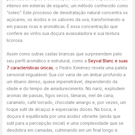
intenso em esteiras de esparto, um método conhecido como
“soleo”. Este processo de desidratação natural concentra os
açúcares, os ácidos e os sabores da uva, transformando-a
em passas ricas e aromáticas. É essa concentração que
confere ao vinho sua doçura avassaladora e sua textura
licorosa.
Assim como outras castas brancas que surpreendem pelo
seu perfil aromático e estrutural, como a
Seyval Blanc e suas
7 características únicas
, o Pedro Ximénez revela uma paleta
sensorial inigualável. Sua cor varia de um âmbar profundo a
um ébano denso, quase impenetrável, dependendo da
idade e do tempo de amadurecimento. No nariz, explodem
aromas de passas, figos secos, tâmaras, mel de cana,
caramelo, café torrado, chocolate amargo e, por vezes, um
toque sutil de alcaçuz e especiarias doces. Na boca, a
doçura é equilibrada por uma acidez vibrante (ainda que
sutil para a percepção inicial) e uma complexidade que se
desdobra em camadas, culminando em um final longo e