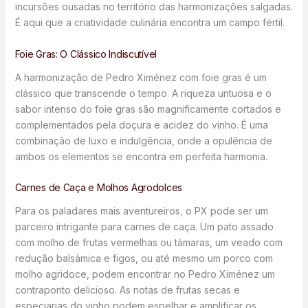
incursões ousadas no território das harmonizações salgadas.
É aqui que a criatividade culinária encontra um campo fértil.
Foie Gras: O Clássico Indiscutível
A harmonização de Pedro Ximénez com foie gras é um
clássico que transcende o tempo. A riqueza untuosa e o
sabor intenso do foie gras são magnificamente cortados e
complementados pela doçura e acidez do vinho. É uma
combinação de luxo e indulgência, onde a opulência de
ambos os elementos se encontra em perfeita harmonia.
Carnes de Caça e Molhos Agrodolces
Para os paladares mais aventureiros, o PX pode ser um
parceiro intrigante para carnes de caça. Um pato assado
com molho de frutas vermelhas ou tâmaras, um veado com
redução balsâmica e figos, ou até mesmo um porco com
molho agridoce, podem encontrar no Pedro Ximénez um
contraponto delicioso. As notas de frutas secas e
especiarias do vinho podem espelhar e amplificar os