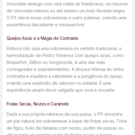
chocolate amargo com uma calda de framboesa, um mousse
de chocolate intenso ou até mesmo um bolo floresta negra.
O PX eleva essas sobremesas a outro patamar, criando uma
experiência decadente e inesquecível.
Queijos Azuis e a Magia do Contraste
Embora não seja uma sobremesa no sentido tradicional, a
harmonização de Pedro Ximénez com queijos azuis, como
Roquefort, Stilton ou Gorgonzola, é uma das mais
consagradas e surpreendentes. A doçura intensa do vinho
contrasta e equilibra a salinidade e a pungência do queijo,
criando uma explosão de sabores no paladar. É uma
experiência umami-doce-salgada que vicia e encanta.
Frutas Secas, Nozes e Caramelo
Dada a sua própria natureza de uva passa, o PX encontra
um par natural em sobremesas à base de frutas secas. Torta
de figos, bolo de tâmaras com nozes, pudim de passas ou
até mesmo um simples prato de frutas secas e nozes