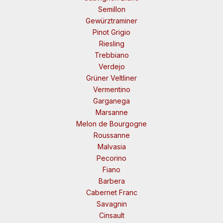
Semillon
Gewürztraminer
Pinot Grigio
Riesling
Trebbiano
Verdejo
Grüner Veltliner
Vermentino
Garganega
Marsanne
Melon de Bourgogne
Roussanne
Malvasia
Pecorino
Fiano
Barbera
Cabernet Franc
Savagnin
Cinsault