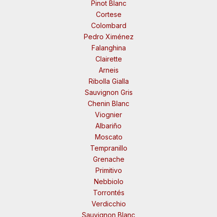
Pinot Blanc
Cortese
Colombard
Pedro Ximénez
Falanghina
Clairette
Arneis
Ribolla Gialla
Sauvignon Gris
Chenin Blanc
Viognier
Albariño
Moscato
Tempranillo
Grenache
Primitivo
Nebbiolo
Torrontés
Verdicchio
Sauvignon Blanc