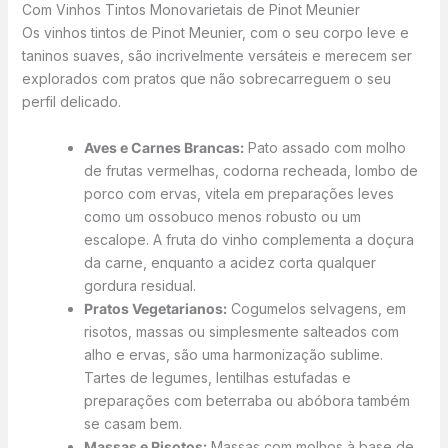
Com Vinhos Tintos Monovarietais de Pinot Meunier
Os vinhos tintos de Pinot Meunier, com o seu corpo leve e
taninos suaves, são incrivelmente versáteis e merecem ser
explorados com pratos que não sobrecarreguem o seu
perfil delicado.
Aves e Carnes Brancas:
Pato assado com molho
de frutas vermelhas, codorna recheada, lombo de
porco com ervas, vitela em preparações leves
como um ossobuco menos robusto ou um
escalope. A fruta do vinho complementa a doçura
da carne, enquanto a acidez corta qualquer
gordura residual.
Pratos Vegetarianos:
Cogumelos selvagens, em
risotos, massas ou simplesmente salteados com
alho e ervas, são uma harmonização sublime.
Tartes de legumes, lentilhas estufadas e
preparações com beterraba ou abóbora também
se casam bem.
Massas e Risotos:
Massas com molhos à base de