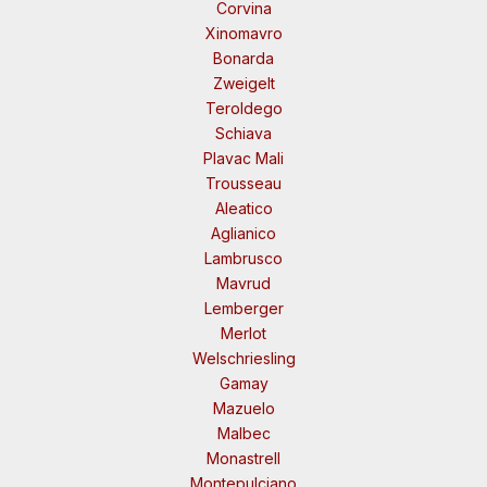
Corvina
Xinomavro
Bonarda
Zweigelt
Teroldego
Schiava
Plavac Mali
Trousseau
Aleatico
Aglianico
Lambrusco
Mavrud
Lemberger
Merlot
Welschriesling
Gamay
Mazuelo
Malbec
Monastrell
Montepulciano