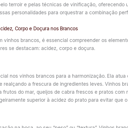
lo terroir e pelas técnicas de vinificação, oferecendo u
sas personalidades para orquestrar a combinação perfe
cidez, Corpo e Doçura nos Brancos
 vinhos brancos, é essencial compreender os elementos
ares se destacam: acidez, corpo e doçura.
cial nos vinhos brancos para a harmonização. Ela atua
 e realçando a frescura de ingredientes leves. Vinhos 
ra frutos do mar, queijos de cabra frescos e pratos com 
igeiramente superior à acidez do prato para evitar que 
ação na boca, ao seu “peso” ou “textura”. Vinhos bran