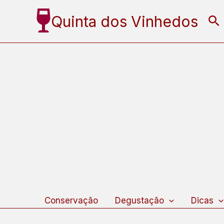
Ir
Quinta dos Vinhedos
Pe
para
o
conteúdo
Conservação
Degustação
Dicas