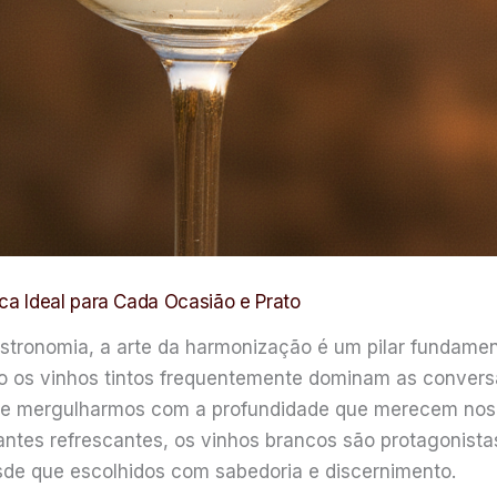
a Ideal para Cada Ocasião e Prato
stronomia, a arte da harmonização é um pilar fundament
to os vinhos tintos frequentemente dominam as conve
e mergulharmos com a profundidade que merecem nos e
ntes refrescantes, os vinhos brancos são protagonista
e que escolhidos com sabedoria e discernimento.