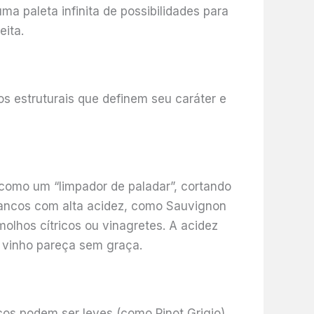
ma paleta infinita de possibilidades para
ita.
 estruturais que definem seu caráter e
 como um “limpador de paladar”, cortando
brancos com alta acidez, como Sauvignon
molhos cítricos ou vinagretes. A acidez
o vinho pareça sem graça.
cos podem ser leves (como Pinot Grigio),