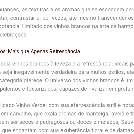
 nuances, as texturas e os aromas que se escondem por
r, contrastar e, por vezes, até mesmo transcender os
o potencial ilimitado dos vinhos brancos na arte da ha
elebrações.
os: Mais que Apenas Refrescância
a vinhos brancos à leveza e à refrescância, ideais p
eja inegavelmente verdadeira para muitos estilos, ela 
ategoria oferece. O universo dos vinhos brancos é um c
pulentos e texturizados, capazes de rivalizar em profun
cado Vinho Verde, com sua efervescência sutil e notas
em carvalho, que exala aromas de manteiga, avelã e fr
dem ser secos e pedregosos ou doces e melados, Sauvi
ers que encantam com sua exuberância floral e de dama