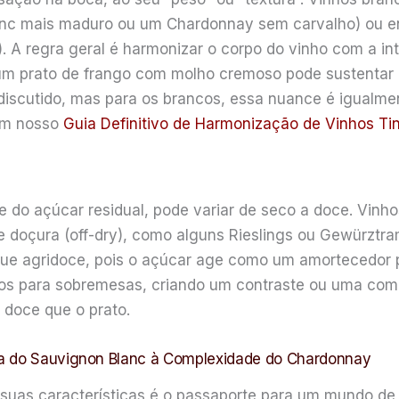
anc mais maduro ou um Chardonnay sem carvalho) ou 
 A regra geral é harmonizar o corpo do vinho com a in
um prato de frango com molho cremoso pode sustentar 
 discutido, mas para os brancos, essa nuance é igualme
em nosso
Guia Definitivo de Harmonização de Vinhos Ti
 do açúcar residual, pode variar de seco a doce. Vinho
doçura (off-dry), como alguns Rieslings ou Gewürztram
que agridoce, pois o açúcar age como um amortecedor 
dos para sobremesas, criando um contraste ou uma com
 doce que o prato.
za do Sauvignon Blanc à Complexidade do Chardonnay
e suas características é o passaporte para um mundo d