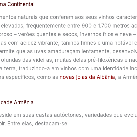
ima Continental
mentos naturais que conferem aos seus vinhos caracterís
s elevadas, frequentemente entre 900 e 1.700 metros aci
oso – verões quentes e secos, invernos frios e neve – 
uvas com acidez vibrante, taninos firmes e uma notável
e, permite que as uvas amadureçam lentamente, desenvo
rofundas das videiras, muitas delas pré-filoxéricas e n
da terra, traduzindo-a em vinhos com uma identidade in
irs específicos, como as
novas joias da Albânia
, a Armê
tidade Armênia
eside em suas castas autóctones, variedades que evolu
ir. Entre elas, destacam-se: