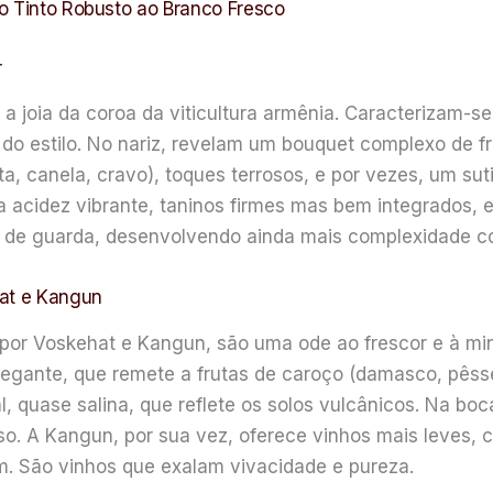
o Tinto Robusto ao Branco Fresco
r
 a joia da coroa da viticultura armênia. Caracterizam-se
do estilo. No nariz, revelam um bouquet complexo de fr
ta, canela, cravo), toques terrosos, e por vezes, um su
 acidez vibrante, taninos firmes mas bem integrados, 
al de guarda, desenvolvendo ainda mais complexidade 
hat e Kangun
or Voskehat e Kangun, são uma ode ao frescor e à mine
egante, que remete a frutas de caroço (damasco, pêssego
l, quase salina, que reflete os solos vulcânicos. Na bo
so. A Kangun, por sua vez, oferece vinhos mais leves,
. São vinhos que exalam vivacidade e pureza.