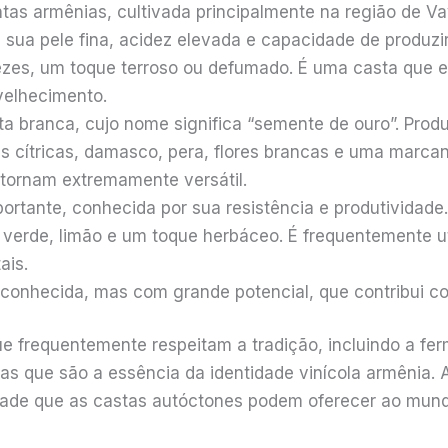
ntas armênias, cultivada principalmente na região de Va
 sua pele fina, acidez elevada e capacidade de produzi
ezes, um toque terroso ou defumado. É uma casta que ex
velhecimento.
a branca, cujo nome significa “semente de ouro”. Prod
s cítricas, damasco, pera, flores brancas e uma marcan
a tornam extremamente versátil.
rtante, conhecida por sua resistência e produtividade
verde, limão e um toque herbáceo. É frequentemente 
ais.
onhecida, mas com grande potencial, que contribui com
e frequentemente respeitam a tradição, incluindo a fer
as que são a essência da identidade vinícola armênia
dade que as castas autóctones podem oferecer ao mund