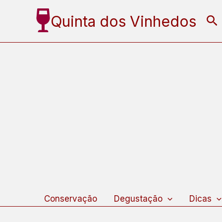
Ir
Quinta dos Vinhedos
Pe
para
o
conteúdo
Conservação
Degustação
Dicas