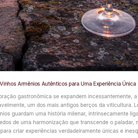
Vinhos Armênios Autênticos para Uma Experiência Única
loração gastronômica se expandem incessantemente, 
tavelmente, um dos mais antigos berços da viticultura.
ios guardam uma história milenar, intrinsecamente ligad
redos de uma harmonização que transcende o paladar,
 para criar experiências verdadeiramente únicas e inesq