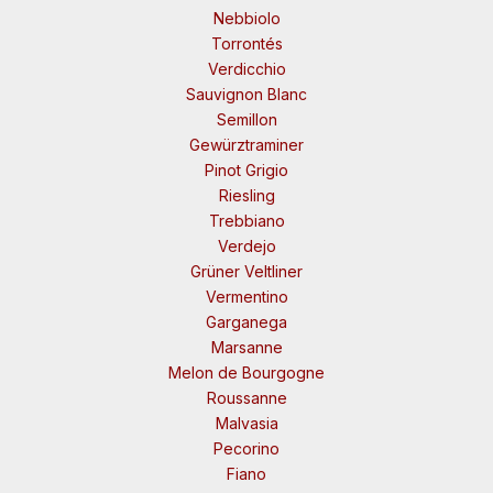
Nebbiolo
Torrontés
Verdicchio
Sauvignon Blanc
Semillon
Gewürztraminer
Pinot Grigio
Riesling
Trebbiano
Verdejo
Grüner Veltliner
Vermentino
Garganega
Marsanne
Melon de Bourgogne
Roussanne
Malvasia
Pecorino
Fiano