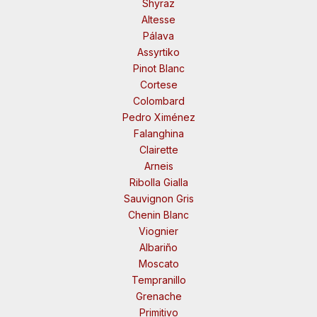
Shyraz
Altesse
Pálava
Assyrtiko
Pinot Blanc
Cortese
Colombard
Pedro Ximénez
Falanghina
Clairette
Arneis
Ribolla Gialla
Sauvignon Gris
Chenin Blanc
Viognier
Albariño
Moscato
Tempranillo
Grenache
Primitivo