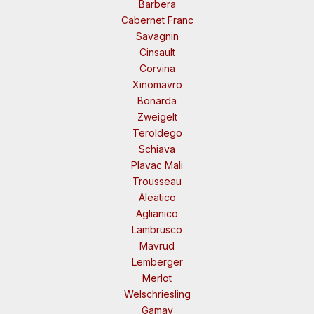
Barbera
Cabernet Franc
Savagnin
Cinsault
Corvina
Xinomavro
Bonarda
Zweigelt
Teroldego
Schiava
Plavac Mali
Trousseau
Aleatico
Aglianico
Lambrusco
Mavrud
Lemberger
Merlot
Welschriesling
Gamay