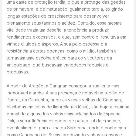
uma casta de brotação tardia, o que a protege das geadas
de primavera, e de maturação igualmente tardia, exigindo
longas estações de crescimento para desenvolver
plenamente seus taninos e acidez. Contudo, essa mesma
vitalidade trazia um desafio: a tendência a produzir
rendimentos excessivos, o que, sem controle, resultava em
vinhos diluídos e ásperos. A sua pele espessa e a
resistência a certas doenças, como o míldio, também a
tornavam uma escolha prática para os viticultores da
antiguidade, que buscavam variedades robustas e
produtivas.
A partir de Aragão, a Carignan começou a sua lenta mas
inexorável marcha. A sua presença é notável na região de
Priorat, na Catalunha, onde as vinhas velhas de Carignan,
plantadas em solos de llicorella (ardósia), são hoje a espinha
dorsal de alguns dos vinhos mais aclamados da Espanha.
Dali, a sua influência estendeu-se para o sul da França e,
eventualmente, para a ilha da Sardenha, onde é conhecida
como Carignano del Sulcis, produzindo vinhos intensos e