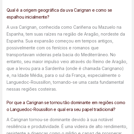
Qual é a origem geográfica da uva Carignan e como se
espalhou inicialmente?
A uva Carignan, conhecida como Cariñena ou Mazuelo na
Espanha, tem suas raízes na região de Aragão, nordeste da
Espanha. Sua expansão começou em tempos antigos,
possivelmente com os fenícios e romanos que
transportavam videiras pela bacia do Mediterrâneo. No
entanto, seu maior impulso veio através do Reino de Aragão,
que a levou para a Sardenha (onde é chamada Carignano)
e, na Idade Média, para o sul da França, especialmente o
Languedoc-Roussillon, tornando-se uma casta fundamental
nessas regiões costeiras.
Por que a Carignan se tornou tão dominante em regiões como
o Languedoc-Roussillon e qual era seu papel tradicional?
A Carignan tornou-se dominante devido à sua notável
resiliência e produtividade. É uma videira de alto rendimento,
resistente a doenças como o míldio e capaz de prosperar