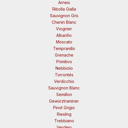
Arneis
Ribolla Gialla
Sauvignon Gris
Chenin Blanc
Viognier
Albariño
Moscato
Tempranillo
Grenache
Primitivo
Nebbiolo
Torrontés
Verdicchio
Sauvignon Blanc
Semillon
Gewürztraminer
Pinot Grigio
Riesling
Trebbiano
Verdejo