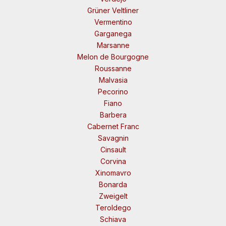
Grüner Veltliner
Vermentino
Garganega
Marsanne
Melon de Bourgogne
Roussanne
Malvasia
Pecorino
Fiano
Barbera
Cabernet Franc
Savagnin
Cinsault
Corvina
Xinomavro
Bonarda
Zweigelt
Teroldego
Schiava