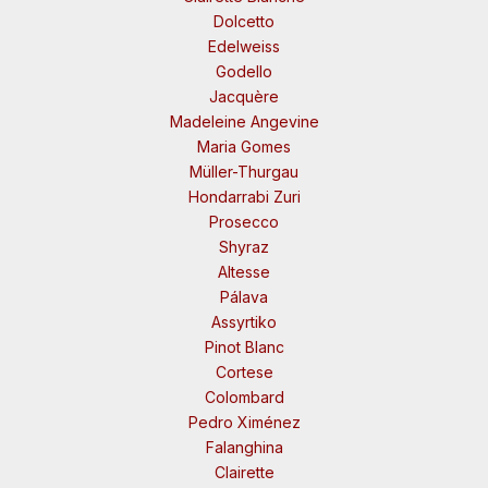
Dolcetto
Edelweiss
Godello
Jacquère
Madeleine Angevine
Maria Gomes
Müller-Thurgau
Hondarrabi Zuri
Prosecco
Shyraz
Altesse
Pálava
Assyrtiko
Pinot Blanc
Cortese
Colombard
Pedro Ximénez
Falanghina
Clairette