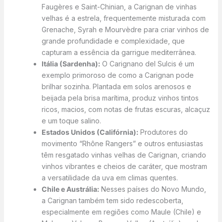
Faugères e Saint-Chinian, a Carignan de vinhas
velhas é a estrela, frequentemente misturada com
Grenache, Syrah e Mourvèdre para criar vinhos de
grande profundidade e complexidade, que
capturam a essência da garrigue mediterrânea.
Itália (Sardenha):
O Carignano del Sulcis é um
exemplo primoroso de como a Carignan pode
brilhar sozinha. Plantada em solos arenosos e
beijada pela brisa marítima, produz vinhos tintos
ricos, macios, com notas de frutas escuras, alcaçuz
e um toque salino.
Estados Unidos (Califórnia):
Produtores do
movimento “Rhône Rangers” e outros entusiastas
têm resgatado vinhas velhas de Carignan, criando
vinhos vibrantes e cheios de caráter, que mostram
a versatilidade da uva em climas quentes.
Chile e Austrália:
Nesses países do Novo Mundo,
a Carignan também tem sido redescoberta,
especialmente em regiões como Maule (Chile) e