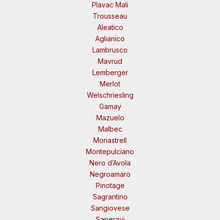
Plavac Mali
Trousseau
Aleatico
Aglianico
Lambrusco
Mavrud
Lemberger
Merlot
Welschriesling
Gamay
Mazuelo
Malbec
Monastrell
Montepulciano
Nero d’Avola
Negroamaro
Pinotage
Sagrantino
Sangiovese
Saperavi