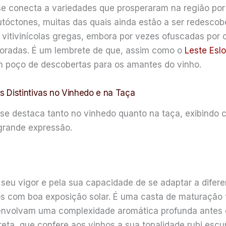
 conecta a variedades que prosperaram na região por mi
utóctones, muitas das quais ainda estão a ser redesc
vitivinícolas gregas, embora por vezes ofuscadas por 
oradas. É um lembrete de que, assim como o
Leste Esl
um poço de descobertas para os amantes do vinho.
 Distintivas no Vinhedo e na Taça
 destaca tanto no vinhedo quanto na taça, exibindo ca
grande expressão.
seu vigor e pela sua capacidade de se adaptar a difere
s com boa exposição solar. É uma casta de maturação t
envolvam uma complexidade aromática profunda antes 
reta, que confere aos vinhos a sua tonalidade rubi esc