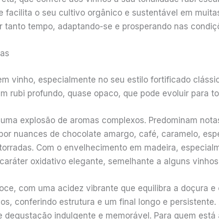
e facilita o seu cultivo orgânico e sustentável em muit
r tanto tempo, adaptando-se e prosperando nas condiç
mas
inho, especialmente no seu estilo fortificado clássico
um rubi profundo, quase opaco, que pode evoluir para 
o uma explosão de aromas complexos. Predominam nota
or nuances de chocolate amargo, café, caramelo, espec
orradas. Com o envelhecimento em madeira, especialm
caráter oxidativo elegante, semelhante a alguns vinhos
e, com uma acidez vibrante que equilibra a doçura e ev
s, conferindo estrutura e um final longo e persistente.
 de degustação indulgente e memorável. Para quem está