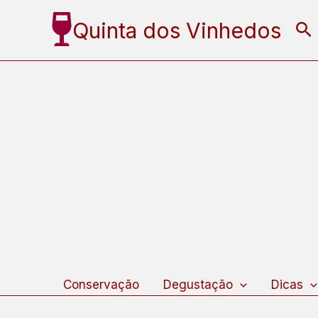
Ir
Quinta dos Vinhedos
Pe
para
o
conteúdo
Conservação
Degustação
Dicas