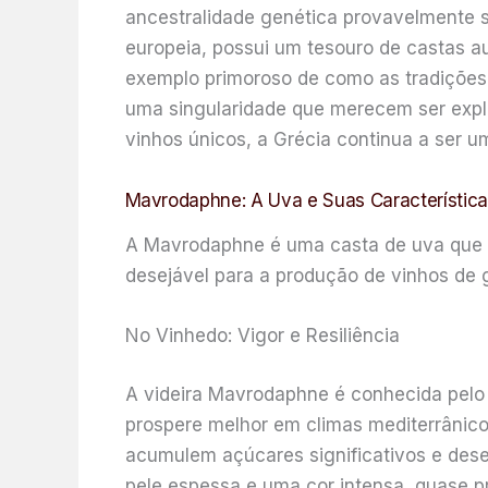
ancestralidade genética provavelmente se
europeia, possui um tesouro de castas a
exemplo primoroso de como as tradições 
uma singularidade que merecem ser expl
vinhos únicos, a Grécia continua a ser 
Mavrodaphne: A Uva e Suas Características
A Mavrodaphne é uma casta de uva que se
desejável para a produção de vinhos de 
No Vinhedo: Vigor e Resiliência
A videira Mavrodaphne é conhecida pelo 
prospere melhor em climas mediterrânico
acumulem açúcares significativos e des
pele espessa e uma cor intensa, quase p