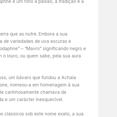
phne é um hino à paixão, à tradição e à
erra que as nutre. Embora a sua
a de variedades de uva escuras e
rodaphne” – “Mavro” significando negro e
m o louro, ou quem sabe, pela sua aura
auss, um bávaro que fundou a Achaia
óctone, nomeou-a em homenagem à sua
 ele carinhosamente chamava de
da e um carácter inesquecível.
os clássicos sob este nome exato, a sua