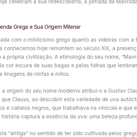
hoje celebram a sua redescoberta, a jornada da Mavroda
enda Grega e Sua Origem Milenar
çada com o misticismo grego quanto as videiras com a t
 a conhecemos hoje remontem ao século XIX, a presenç
 a própria civilização. A etimologia do seu nome, “Mav
ela cor escura de suas bagas e pelas folhas que lembra
 imagens de ninfas e mitos.
e a origem do seu nome moderno atribui-o a Gustav Cl
e que Clauss, ao descobrir esta variedade de uva aut
s e cabelos negros, que trabalhava na vinícola e que
 história captura a essência da uva: uma beleza profun
 “antiga” no sentido de ter sido cultivada pelos greg