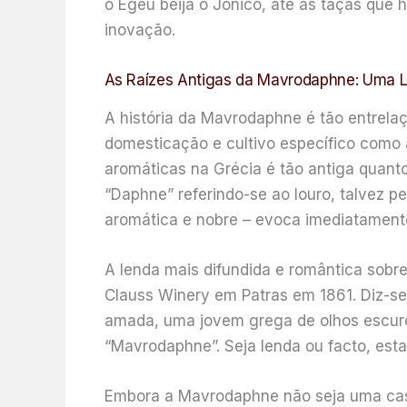
o Egeu beija o Jónico, até às taças que 
inovação.
As Raízes Antigas da Mavrodaphne: Uma L
A história da Mavrodaphne é tão entrela
domesticação e cultivo específico como
aromáticas na Grécia é tão antiga quanto
“Daphne” referindo-se ao louro, talvez p
aromática e nobre – evoca imediatamente
A lenda mais difundida e romântica sobr
Clauss Winery em Patras em 1861. Diz-s
amada, uma jovem grega de olhos escuro
“Mavrodaphne”. Seja lenda ou facto, esta
Embora a Mavrodaphne não seja uma casta