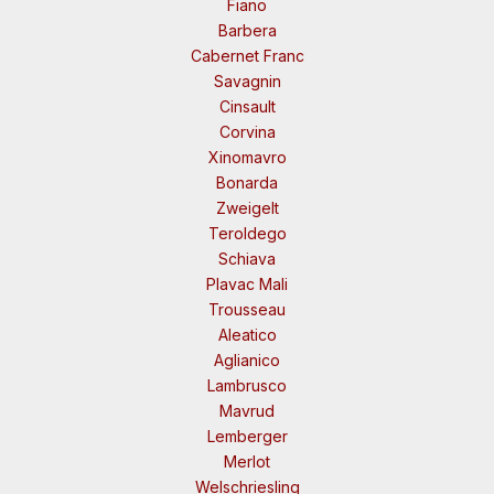
Fiano
Barbera
Cabernet Franc
Savagnin
Cinsault
Corvina
Xinomavro
Bonarda
Zweigelt
Teroldego
Schiava
Plavac Mali
Trousseau
Aleatico
Aglianico
Lambrusco
Mavrud
Lemberger
Merlot
Welschriesling