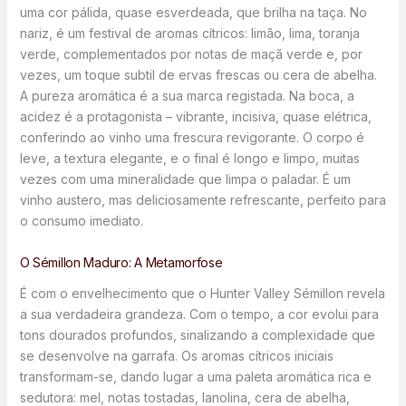
uma cor pálida, quase esverdeada, que brilha na taça. No
nariz, é um festival de aromas cítricos: limão, lima, toranja
verde, complementados por notas de maçã verde e, por
vezes, um toque subtil de ervas frescas ou cera de abelha.
A pureza aromática é a sua marca registada. Na boca, a
acidez é a protagonista – vibrante, incisiva, quase elétrica,
conferindo ao vinho uma frescura revigorante. O corpo é
leve, a textura elegante, e o final é longo e limpo, muitas
vezes com uma mineralidade que limpa o paladar. É um
vinho austero, mas deliciosamente refrescante, perfeito para
o consumo imediato.
O Sémillon Maduro: A Metamorfose
É com o envelhecimento que o Hunter Valley Sémillon revela
a sua verdadeira grandeza. Com o tempo, a cor evolui para
tons dourados profundos, sinalizando a complexidade que
se desenvolve na garrafa. Os aromas cítricos iniciais
transformam-se, dando lugar a uma paleta aromática rica e
sedutora: mel, notas tostadas, lanolina, cera de abelha,