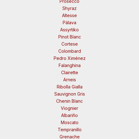
Prosecco
Shyraz
Altesse
Pálava
Assyrtiko
Pinot Blanc
Cortese
Colombard
Pedro Ximénez
Falanghina
Clairette
Arneis
Ribolla Gialla
Sauvignon Gris
Chenin Blanc
Viognier
Albariño
Moscato
Tempranillo
Grenache