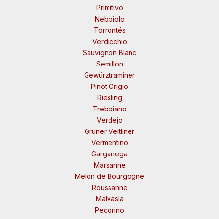
Primitivo
Nebbiolo
Torrontés
Verdicchio
Sauvignon Blanc
Semillon
Gewürztraminer
Pinot Grigio
Riesling
Trebbiano
Verdejo
Grüner Veltliner
Vermentino
Garganega
Marsanne
Melon de Bourgogne
Roussanne
Malvasia
Pecorino