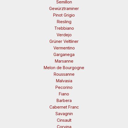
Semillon
Gewürztraminer
Pinot Grigio
Riesling
Trebbiano
Verdejo
Grüner Veltliner
Vermentino
Garganega
Marsanne
Melon de Bourgogne
Roussanne
Malvasia
Pecorino
Fiano
Barbera
Cabernet Franc
Savagnin
Cinsault
Corvina