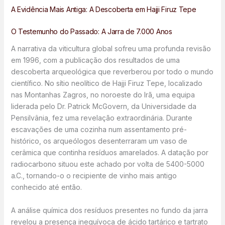
A Evidência Mais Antiga: A Descoberta em Hajji Firuz Tepe
O Testemunho do Passado: A Jarra de 7.000 Anos
A narrativa da viticultura global sofreu uma profunda revisão
em 1996, com a publicação dos resultados de uma
descoberta arqueológica que reverberou por todo o mundo
científico. No sítio neolítico de Hajji Firuz Tepe, localizado
nas Montanhas Zagros, no noroeste do Irã, uma equipa
liderada pelo Dr. Patrick McGovern, da Universidade da
Pensilvânia, fez uma revelação extraordinária. Durante
escavações de uma cozinha num assentamento pré-
histórico, os arqueólogos desenterraram um vaso de
cerâmica que continha resíduos amarelados. A datação por
radiocarbono situou este achado por volta de 5400-5000
a.C., tornando-o o recipiente de vinho mais antigo
conhecido até então.
A análise química dos resíduos presentes no fundo da jarra
revelou a presença inequívoca de ácido tartárico e tartrato