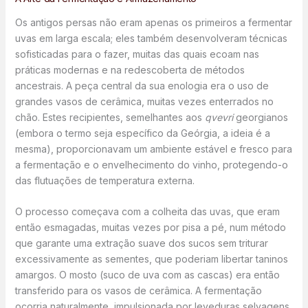
Os antigos persas não eram apenas os primeiros a fermentar
uvas em larga escala; eles também desenvolveram técnicas
sofisticadas para o fazer, muitas das quais ecoam nas
práticas modernas e na redescoberta de métodos
ancestrais. A peça central da sua enologia era o uso de
grandes vasos de cerâmica, muitas vezes enterrados no
chão. Estes recipientes, semelhantes aos
qvevri
georgianos
(embora o termo seja específico da Geórgia, a ideia é a
mesma), proporcionavam um ambiente estável e fresco para
a fermentação e o envelhecimento do vinho, protegendo-o
das flutuações de temperatura externa.
O processo começava com a colheita das uvas, que eram
então esmagadas, muitas vezes por pisa a pé, num método
que garante uma extração suave dos sucos sem triturar
excessivamente as sementes, que poderiam libertar taninos
amargos. O mosto (suco de uva com as cascas) era então
transferido para os vasos de cerâmica. A fermentação
ocorria naturalmente, impulsionada por leveduras selvagens