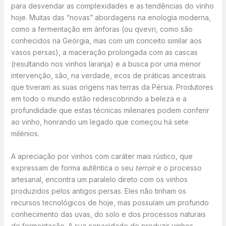
para desvendar as complexidades e as tendências do vinho
hoje. Muitas das “novas” abordagens na enologia moderna,
como a fermentação em ânforas (ou qvevri, como são
conhecidos na Geórgia, mas com um conceito similar aos
vasos persas), a maceração prolongada com as cascas
(resultando nos vinhos laranja) e a busca por uma menor
intervenção, são, na verdade, ecos de práticas ancestrais
que tiveram as suas origens nas terras da Pérsia. Produtores
em todo o mundo estão redescobrindo a beleza e a
profundidade que estas técnicas milenares podem conferir
ao vinho, honrando um legado que começou há sete
milénios.
A apreciação por vinhos com caráter mais rústico, que
expressam de forma autêntica o seu
terroir
e o processo
artesanal, encontra um paralelo direto com os vinhos
produzidos pelos antigos persas. Eles não tinham os
recursos tecnológicos de hoje, mas possuíam um profundo
conhecimento das uvas, do solo e dos processos naturais
de fermentação. A sua capacidade de produzir vinhos