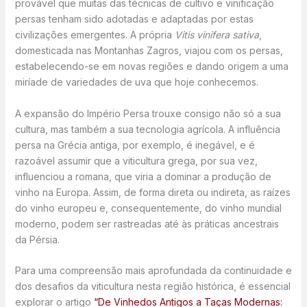
provável que muitas das técnicas de cultivo e vinificação
persas tenham sido adotadas e adaptadas por estas
civilizações emergentes. A própria
Vitis vinifera sativa
,
domesticada nas Montanhas Zagros, viajou com os persas,
estabelecendo-se em novas regiões e dando origem a uma
miríade de variedades de uva que hoje conhecemos.
A expansão do Império Persa trouxe consigo não só a sua
cultura, mas também a sua tecnologia agrícola. A influência
persa na Grécia antiga, por exemplo, é inegável, e é
razoável assumir que a viticultura grega, por sua vez,
influenciou a romana, que viria a dominar a produção de
vinho na Europa. Assim, de forma direta ou indireta, as raízes
do vinho europeu e, consequentemente, do vinho mundial
moderno, podem ser rastreadas até às práticas ancestrais
da Pérsia.
Para uma compreensão mais aprofundada da continuidade e
dos desafios da viticultura nesta região histórica, é essencial
explorar o artigo
“De Vinhedos Antigos a Taças Modernas: