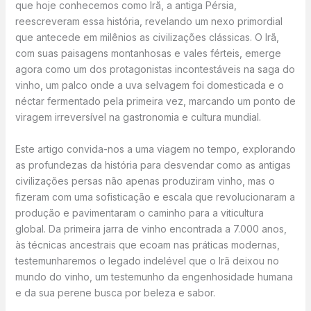
que hoje conhecemos como Irã, a antiga Pérsia,
reescreveram essa história, revelando um nexo primordial
que antecede em milênios as civilizações clássicas. O Irã,
com suas paisagens montanhosas e vales férteis, emerge
agora como um dos protagonistas incontestáveis na saga do
vinho, um palco onde a uva selvagem foi domesticada e o
néctar fermentado pela primeira vez, marcando um ponto de
viragem irreversível na gastronomia e cultura mundial.
Este artigo convida-nos a uma viagem no tempo, explorando
as profundezas da história para desvendar como as antigas
civilizações persas não apenas produziram vinho, mas o
fizeram com uma sofisticação e escala que revolucionaram a
produção e pavimentaram o caminho para a viticultura
global. Da primeira jarra de vinho encontrada a 7.000 anos,
às técnicas ancestrais que ecoam nas práticas modernas,
testemunharemos o legado indelével que o Irã deixou no
mundo do vinho, um testemunho da engenhosidade humana
e da sua perene busca por beleza e sabor.