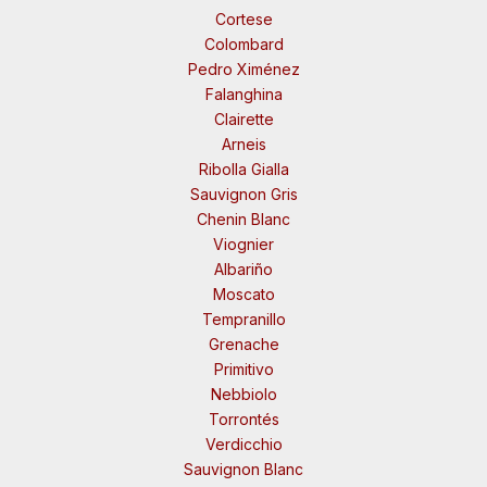
Cortese
Colombard
Pedro Ximénez
Falanghina
Clairette
Arneis
Ribolla Gialla
Sauvignon Gris
Chenin Blanc
Viognier
Albariño
Moscato
Tempranillo
Grenache
Primitivo
Nebbiolo
Torrontés
Verdicchio
Sauvignon Blanc