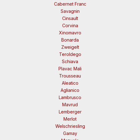
Cabernet Franc
Savagnin
Cinsault
Corvina
Xinomavro
Bonarda
Zweigelt
Teroldego
Schiava
Plavac Mali
Trousseau
Aleatico
Aglianico
Lambrusco
Mavrud
Lemberger
Merlot
Welschriesling
Gamay