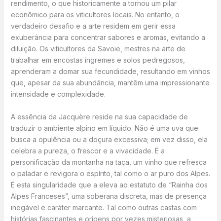
rendimento, o que historicamente a tornou um pilar
econômico para os viticultores locais. No entanto, o
verdadeiro desafio e a arte residem em gerir essa
exuberância para concentrar sabores e aromas, evitando a
diluição. Os viticultores da Savoie, mestres na arte de
trabalhar em encostas íngremes e solos pedregosos,
aprenderam a domar sua fecundidade, resultando em vinhos
que, apesar da sua abundância, mantêm uma impressionante
intensidade e complexidade.
A essência da Jacquère reside na sua capacidade de
traduzir o ambiente alpino em líquido. Não é uma uva que
busca a opulência ou a doçura excessiva; em vez disso, ela
celebra a pureza, o frescor e a vivacidade. É a
personificação da montanha na taça, um vinho que refresca
o paladar e revigora o espírito, tal como o ar puro dos Alpes.
É esta singularidade que a eleva ao estatuto de “Rainha dos
Alpes Franceses”, uma soberana discreta, mas de presença
inegável e caráter marcante. Tal como outras castas com
histórias fascinantes e origens por vezes misteriosas, a