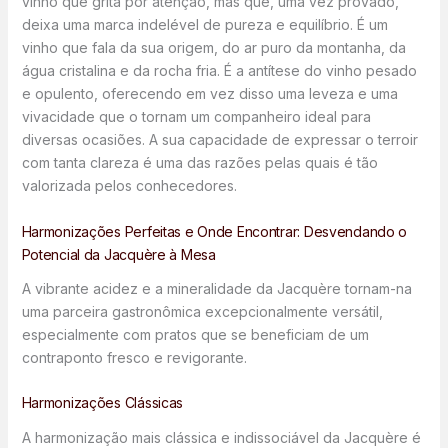
vinho que grita por atenção, mas que, uma vez provado,
deixa uma marca indelével de pureza e equilíbrio. É um
vinho que fala da sua origem, do ar puro da montanha, da
água cristalina e da rocha fria. É a antítese do vinho pesado
e opulento, oferecendo em vez disso uma leveza e uma
vivacidade que o tornam um companheiro ideal para
diversas ocasiões. A sua capacidade de expressar o terroir
com tanta clareza é uma das razões pelas quais é tão
valorizada pelos conhecedores.
Harmonizações Perfeitas e Onde Encontrar: Desvendando o
Potencial da Jacquère à Mesa
A vibrante acidez e a mineralidade da Jacquère tornam-na
uma parceira gastronômica excepcionalmente versátil,
especialmente com pratos que se beneficiam de um
contraponto fresco e revigorante.
Harmonizações Clássicas
A harmonização mais clássica e indissociável da Jacquère é