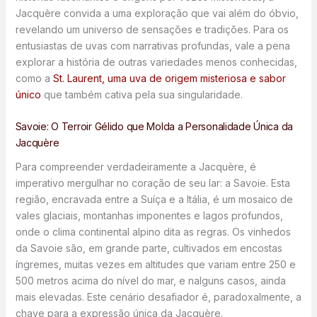
Jacquère convida a uma exploração que vai além do óbvio,
revelando um universo de sensações e tradições. Para os
entusiastas de uvas com narrativas profundas, vale a pena
explorar a história de outras variedades menos conhecidas,
como a
St. Laurent, uma uva de origem misteriosa e sabor
único
que também cativa pela sua singularidade.
Savoie: O Terroir Gélido que Molda a Personalidade Única da
Jacquère
Para compreender verdadeiramente a Jacquère, é
imperativo mergulhar no coração de seu lar: a Savoie. Esta
região, encravada entre a Suíça e a Itália, é um mosaico de
vales glaciais, montanhas imponentes e lagos profundos,
onde o clima continental alpino dita as regras. Os vinhedos
da Savoie são, em grande parte, cultivados em encostas
íngremes, muitas vezes em altitudes que variam entre 250 e
500 metros acima do nível do mar, e nalguns casos, ainda
mais elevadas. Este cenário desafiador é, paradoxalmente, a
chave para a expressão única da Jacquère.