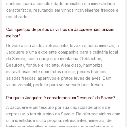
contribui para a complexidade aromática e a mineralidade
característica, resultando em vinhos incrivelmente frescos e
equilibrados.
Com que tipo de pratos os vinhos de Jacquère harmonizam
melhor?
Devido à sua acidez refrescante, leveza e notas minerais, a
Jacquère é uma excelente companhia para a culinária local
da Savoie, como queijos de montanha (Reblochon,
Beaufort), fondue e raclette. Além disso, harmoniza
maravilhosamente com frutos do mar, peixes brancos,
saladas frescas, aperitivos e pratos leves de aves. É um
vinho versátil, perfeito para ser servido bem fresco.
Por que a Jacquère é considerada um “tesouro” da Savoie?
A Jacquère é um tesouro por sua capacidade única de
expressar o terroir alpino da Savoie. Ela oferece vinhos com
uma identidade muito própria: refrescantes, minerais, de
baixo teor alcoólico e com uma pureza que reflete a sua