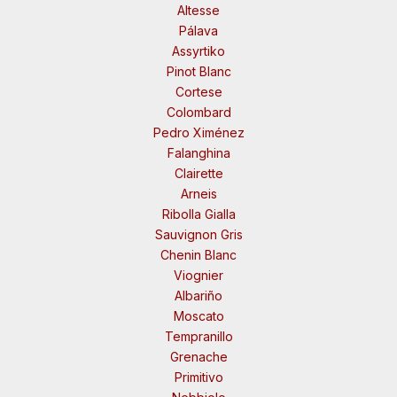
Altesse
Pálava
Assyrtiko
Pinot Blanc
Cortese
Colombard
Pedro Ximénez
Falanghina
Clairette
Arneis
Ribolla Gialla
Sauvignon Gris
Chenin Blanc
Viognier
Albariño
Moscato
Tempranillo
Grenache
Primitivo