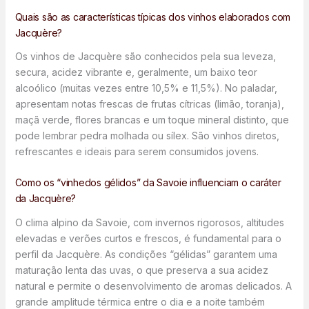
Quais são as características típicas dos vinhos elaborados com
Jacquère?
Os vinhos de Jacquère são conhecidos pela sua leveza,
secura, acidez vibrante e, geralmente, um baixo teor
alcoólico (muitas vezes entre 10,5% e 11,5%). No paladar,
apresentam notas frescas de frutas cítricas (limão, toranja),
maçã verde, flores brancas e um toque mineral distinto, que
pode lembrar pedra molhada ou sílex. São vinhos diretos,
refrescantes e ideais para serem consumidos jovens.
Como os “vinhedos gélidos” da Savoie influenciam o caráter
da Jacquère?
O clima alpino da Savoie, com invernos rigorosos, altitudes
elevadas e verões curtos e frescos, é fundamental para o
perfil da Jacquère. As condições “gélidas” garantem uma
maturação lenta das uvas, o que preserva a sua acidez
natural e permite o desenvolvimento de aromas delicados. A
grande amplitude térmica entre o dia e a noite também