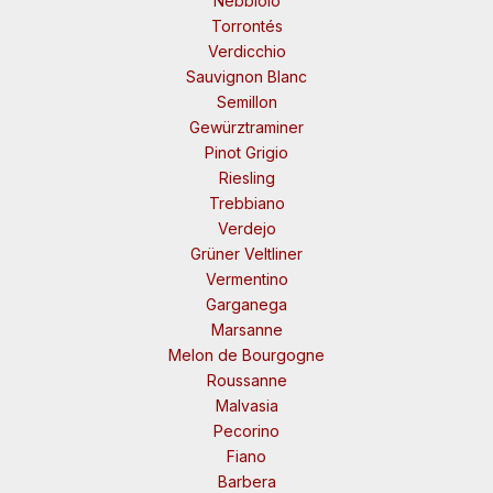
Nebbiolo
Torrontés
Verdicchio
Sauvignon Blanc
Semillon
Gewürztraminer
Pinot Grigio
Riesling
Trebbiano
Verdejo
Grüner Veltliner
Vermentino
Garganega
Marsanne
Melon de Bourgogne
Roussanne
Malvasia
Pecorino
Fiano
Barbera