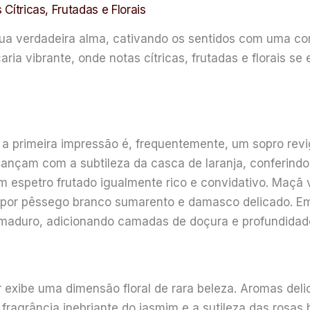
 Cítricas, Frutadas e Florais
sua verdadeira alma, cativando os sentidos com uma co
aria vibrante, onde notas cítricas, frutadas e florais 
 a primeira impressão é, frequentemente, um sopro revig
 dançam com a subtileza da casca de laranja, conferind
 espetro frutado igualmente rico e convidativo. Maçã 
s por pêssego branco sumarento e damasco delicado. Em
maduro, adicionando camadas de doçura e profundidad
 exibe uma dimensão floral de rara beleza. Aromas delic
fragrância inebriante do jasmim e a sutileza das rosas 