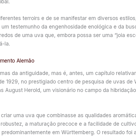
obal.
erentes terroirs e de se manifestar em diversos estilos
, um testemunho da engenhosidade enológica e da busc
gredos de uma uva que, embora possa ser uma “joia esc
-la.
zamento Alemão
mas da antiguidade, mas é, antes, um capítulo relativam
e 1929, no prestigiado centro de pesquisa de uvas d
as August Herold, um visionário no campo da hibridaçã
 criar uma uva que combinasse as qualidades aromáticas
robustez, a maturação precoce e a facilidade de culti
da predominantemente em Württemberg. O resultado foi