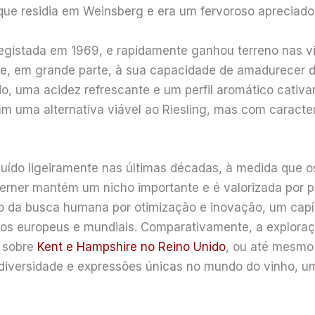
que residia em Weinsberg e era um fervoroso apreciador
 registada em 1969, e rapidamente ganhou terreno nas 
se, em grande parte, à sua capacidade de amadurecer 
do, uma acidez refrescante e um perfil aromático cativan
am uma alternativa viável ao Riesling, mas com caracter
nuído ligeiramente nas últimas décadas, à medida que o
 Kerner mantém um nicho importante e é valorizada por
ho da busca humana por otimização e inovação, um capí
s europeus e mundiais. Comparativamente, a exploraç
s sobre
Kent e Hampshire no Reino Unido
, ou até mesmo
 diversidade e expressões únicas no mundo do vinho, um