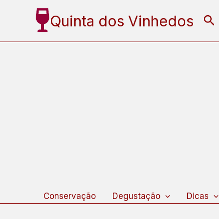
Ir
Quinta dos Vinhedos
Pe
para
o
conteúdo
Conservação
Degustação
Dicas