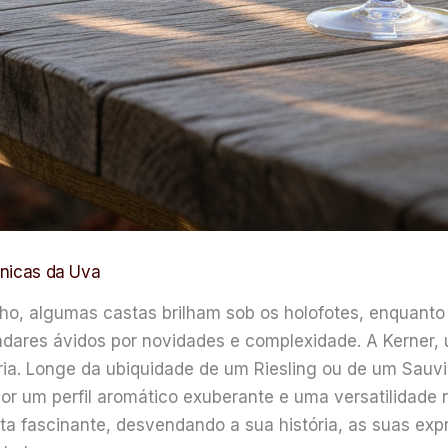
Únicas da Uva
nho, algumas castas brilham sob os holofotes, enquanto
dares ávidos por novidades e complexidade. A Kerner,
ia. Longe da ubiquidade de um Riesling ou de um Sauvi
por um perfil aromático exuberante e uma versatilidade 
 fascinante, desvendando a sua história, as suas expre