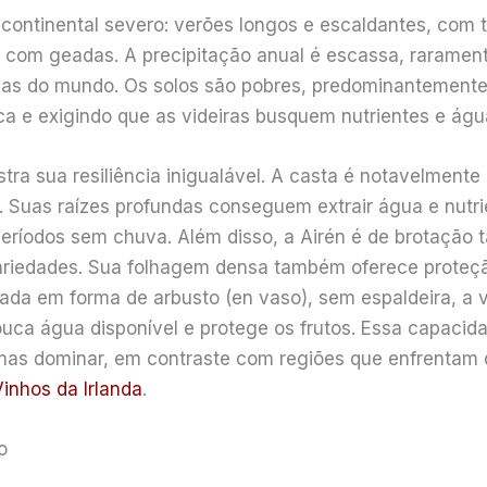
continental severo: verões longos e escaldantes, com
s com geadas. A precipitação anual é escassa, rarame
cas do mundo. Os solos são pobres, predominantemente 
a e exigindo que as videiras busquem nutrientes e águ
tra sua resiliência inigualável. A casta é notavelmente
. Suas raízes profundas conseguem extrair água e nutr
períodos sem chuva. Além disso, a Airén é de brotação 
ariedades. Sua folhagem densa também oferece proteção
ada em forma de arbusto (en vaso), sem espaldeira, a vi
uca água disponível e protege os frutos. Essa capacid
 mas dominar, em contraste com regiões que enfrentam
inhos da Irlanda
.
o