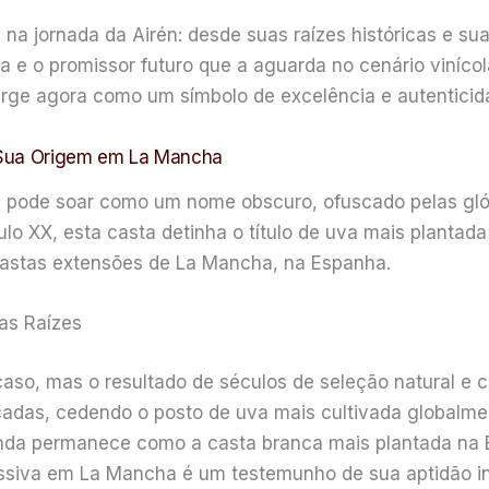
na jornada da Airén: desde suas raízes históricas e su
va e o promissor futuro que a aguarda no cenário vinícol
ge agora como um símbolo de excelência e autenticid
 Sua Origem em La Mancha
én pode soar como um nome obscuro, ofuscado pelas gl
ulo XX, esta casta detinha o título de uva mais planta
stas extensões de La Mancha, na Espanha.
as Raízes
so, mas o resultado de séculos de seleção natural e cu
écadas, cedendo o posto de uva mais cultivada globalm
inda permanece como a casta branca mais plantada na E
ssiva em La Mancha é um testemunho de sua aptidão inig