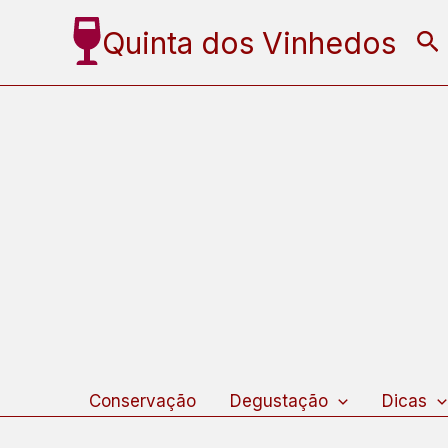
Ir
Quinta dos Vinhedos
Pe
para
o
conteúdo
Conservação
Degustação
Dicas