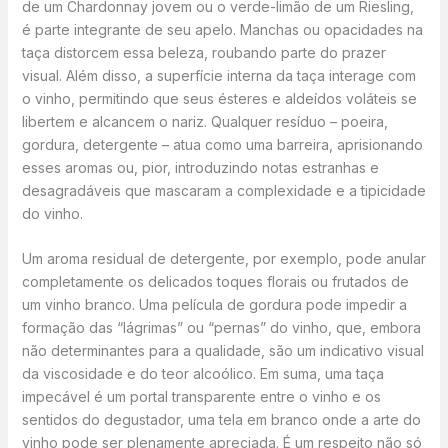
de um Chardonnay jovem ou o verde-limão de um Riesling,
é parte integrante de seu apelo. Manchas ou opacidades na
taça distorcem essa beleza, roubando parte do prazer
visual. Além disso, a superfície interna da taça interage com
o vinho, permitindo que seus ésteres e aldeídos voláteis se
libertem e alcancem o nariz. Qualquer resíduo – poeira,
gordura, detergente – atua como uma barreira, aprisionando
esses aromas ou, pior, introduzindo notas estranhas e
desagradáveis que mascaram a complexidade e a tipicidade
do vinho.
Um aroma residual de detergente, por exemplo, pode anular
completamente os delicados toques florais ou frutados de
um vinho branco. Uma película de gordura pode impedir a
formação das “lágrimas” ou “pernas” do vinho, que, embora
não determinantes para a qualidade, são um indicativo visual
da viscosidade e do teor alcoólico. Em suma, uma taça
impecável é um portal transparente entre o vinho e os
sentidos do degustador, uma tela em branco onde a arte do
vinho pode ser plenamente apreciada. É um respeito não só