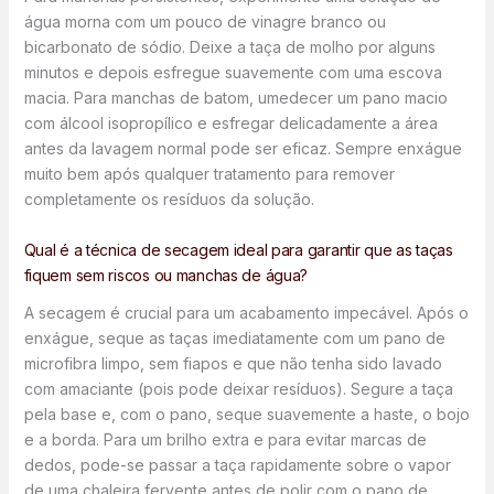
água morna com um pouco de vinagre branco ou
bicarbonato de sódio. Deixe a taça de molho por alguns
minutos e depois esfregue suavemente com uma escova
macia. Para manchas de batom, umedecer um pano macio
com álcool isopropílico e esfregar delicadamente a área
antes da lavagem normal pode ser eficaz. Sempre enxágue
muito bem após qualquer tratamento para remover
completamente os resíduos da solução.
Qual é a técnica de secagem ideal para garantir que as taças
fiquem sem riscos ou manchas de água?
A secagem é crucial para um acabamento impecável. Após o
enxágue, seque as taças imediatamente com um pano de
microfibra limpo, sem fiapos e que não tenha sido lavado
com amaciante (pois pode deixar resíduos). Segure a taça
pela base e, com o pano, seque suavemente a haste, o bojo
e a borda. Para um brilho extra e para evitar marcas de
dedos, pode-se passar a taça rapidamente sobre o vapor
de uma chaleira fervente antes de polir com o pano de