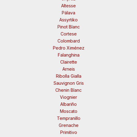
Altesse
Pálava
Assyrtiko
Pinot Blanc
Cortese
Colombard
Pedro Ximénez
Falanghina
Clairette
Arneis
Ribolla Gialla
Sauvignon Gris
Chenin Blanc
Viognier
Albariño
Moscato
Tempranillo
Grenache
Primitivo