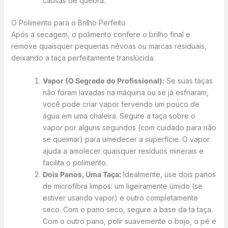
causas de quebra.
O Polimento para o Brilho Perfeito
Após a secagem, o polimento confere o brilho final e
remove quaisquer pequenas névoas ou marcas residuais,
deixando a taça perfeitamente translúcida.
Vapor (O Segredo do Profissional):
Se suas taças
não foram lavadas na máquina ou se já esfriaram,
você pode criar vapor fervendo um pouco de
água em uma chaleira. Segure a taça sobre o
vapor por alguns segundos (com cuidado para não
se queimar) para umedecer a superfície. O vapor
ajuda a amolecer quaisquer resíduos minerais e
facilita o polimento.
Dois Panos, Uma Taça:
Idealmente, use dois panos
de microfibra limpos: um ligeiramente úmido (se
estiver usando vapor) e outro completamente
seco. Com o pano seco, segure a base da ta taça.
Com o outro pano, polir suavemente o bojo, o pé e