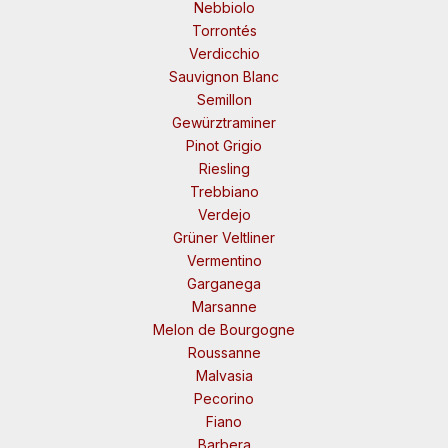
Nebbiolo
Torrontés
Verdicchio
Sauvignon Blanc
Semillon
Gewürztraminer
Pinot Grigio
Riesling
Trebbiano
Verdejo
Grüner Veltliner
Vermentino
Garganega
Marsanne
Melon de Bourgogne
Roussanne
Malvasia
Pecorino
Fiano
Barbera