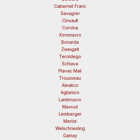
Cabernet Franc
Savagnin
Cinsault
Corvina
Xinomavro
Bonarda
Zweigelt
Teroldego
Schiava
Plavac Mali
Trousseau
Aleatico
Aglianico
Lambrusco
Mavrud
Lemberger
Merlot
Welschriesling
Gamay