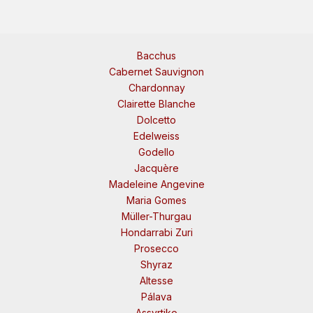
Bacchus
Cabernet Sauvignon
Chardonnay
Clairette Blanche
Dolcetto
Edelweiss
Godello
Jacquère
Madeleine Angevine
Maria Gomes
Müller-Thurgau
Hondarrabi Zuri
Prosecco
Shyraz
Altesse
Pálava
Assyrtiko