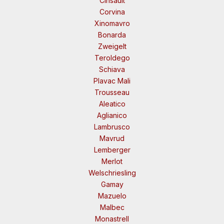
Cinsault
Corvina
Xinomavro
Bonarda
Zweigelt
Teroldego
Schiava
Plavac Mali
Trousseau
Aleatico
Aglianico
Lambrusco
Mavrud
Lemberger
Merlot
Welschriesling
Gamay
Mazuelo
Malbec
Monastrell