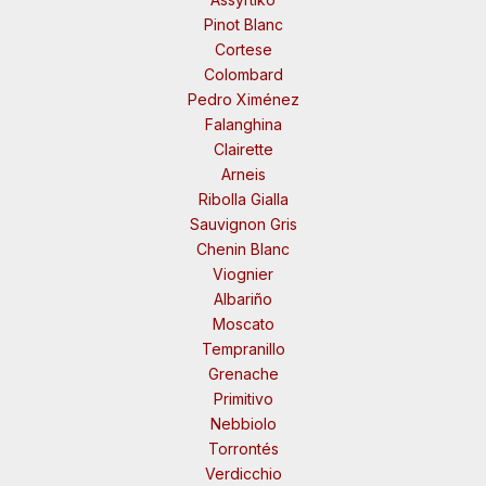
Pinot Blanc
Cortese
Colombard
Pedro Ximénez
Falanghina
Clairette
Arneis
Ribolla Gialla
Sauvignon Gris
Chenin Blanc
Viognier
Albariño
Moscato
Tempranillo
Grenache
Primitivo
Nebbiolo
Torrontés
Verdicchio