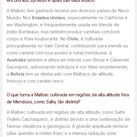
encontrado sucesso e quais são seus estilos?
A Malbec tem ganhado terreno em diversos países do Novo
Mundo. Nos
Estados Unidos
, especialmente na Califórnia e
em Washington, é frequentemente usada em blends de
estilo Bordeaux, mas também produz varietais com bom
corpo e fruta exuberante. No
Chile
, é cultivada
principalmente no Vale Central, contribuindo para blends ou
como varietal com boa acidez e notas herbáceas. A
Austrália
também a utiliza em blends com Shiraz e Cabernet
Sauvignon, adicionando estrutura e cor. Mais recentemente,
a
Bolívia
tem se destacado com Malbecs de altitude,
frescos e com caráter único.
O que torna a Malbec cultivada em regiões de alta altitude fora
de Mendoza, como Salta, tão distinta?
A Malbec cultivada em regiões de alta altitude, como Salta
(Valles Calchaquíes), é distinta devido a uma combinação de
fatores climáticos e geológicos. A grande amplitude térmica
(dias quentes e noites frias) e a intensa radiação solar