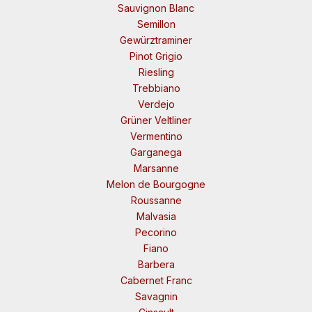
Sauvignon Blanc
Semillon
Gewürztraminer
Pinot Grigio
Riesling
Trebbiano
Verdejo
Grüner Veltliner
Vermentino
Garganega
Marsanne
Melon de Bourgogne
Roussanne
Malvasia
Pecorino
Fiano
Barbera
Cabernet Franc
Savagnin