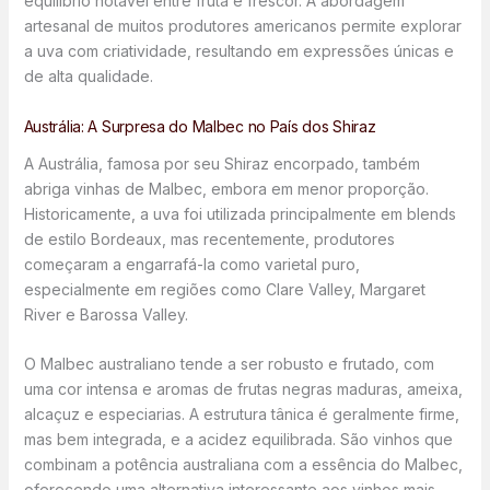
equilíbrio notável entre fruta e frescor. A abordagem
artesanal de muitos produtores americanos permite explorar
a uva com criatividade, resultando em expressões únicas e
de alta qualidade.
Austrália: A Surpresa do Malbec no País dos Shiraz
A Austrália, famosa por seu Shiraz encorpado, também
abriga vinhas de Malbec, embora em menor proporção.
Historicamente, a uva foi utilizada principalmente em blends
de estilo Bordeaux, mas recentemente, produtores
começaram a engarrafá-la como varietal puro,
especialmente em regiões como Clare Valley, Margaret
River e Barossa Valley.
O Malbec australiano tende a ser robusto e frutado, com
uma cor intensa e aromas de frutas negras maduras, ameixa,
alcaçuz e especiarias. A estrutura tânica é geralmente firme,
mas bem integrada, e a acidez equilibrada. São vinhos que
combinam a potência australiana com a essência do Malbec,
oferecendo uma alternativa interessante aos vinhos mais