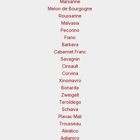
Marsanne
Melon de Bourgogne
Roussanne
Malvasia
Pecorino
Fiano
Barbera
Cabernet Franc
Savagnin
Cinsault
Corvina
Xinomavro
Bonarda
Zweigelt
Teroldego
Schiava
Plavac Mali
Trousseau
Aleatico
Aglianico