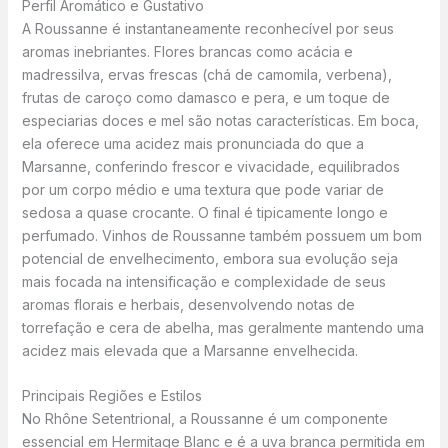
Perfil Aromático e Gustativo
A Roussanne é instantaneamente reconhecível por seus
aromas inebriantes. Flores brancas como acácia e
madressilva, ervas frescas (chá de camomila, verbena),
frutas de caroço como damasco e pera, e um toque de
especiarias doces e mel são notas características. Em boca,
ela oferece uma acidez mais pronunciada do que a
Marsanne, conferindo frescor e vivacidade, equilibrados
por um corpo médio e uma textura que pode variar de
sedosa a quase crocante. O final é tipicamente longo e
perfumado. Vinhos de Roussanne também possuem um bom
potencial de envelhecimento, embora sua evolução seja
mais focada na intensificação e complexidade de seus
aromas florais e herbais, desenvolvendo notas de
torrefação e cera de abelha, mas geralmente mantendo uma
acidez mais elevada que a Marsanne envelhecida.
Principais Regiões e Estilos
No Rhône Setentrional, a Roussanne é um componente
essencial em Hermitage Blanc e é a uva branca permitida em