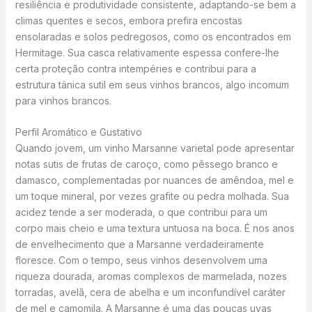
resiliência e produtividade consistente, adaptando-se bem a
climas quentes e secos, embora prefira encostas
ensolaradas e solos pedregosos, como os encontrados em
Hermitage. Sua casca relativamente espessa confere-lhe
certa proteção contra intempéries e contribui para a
estrutura tânica sutil em seus vinhos brancos, algo incomum
para vinhos brancos.
Perfil Aromático e Gustativo
Quando jovem, um vinho Marsanne varietal pode apresentar
notas sutis de frutas de caroço, como pêssego branco e
damasco, complementadas por nuances de amêndoa, mel e
um toque mineral, por vezes grafite ou pedra molhada. Sua
acidez tende a ser moderada, o que contribui para um
corpo mais cheio e uma textura untuosa na boca. É nos anos
de envelhecimento que a Marsanne verdadeiramente
floresce. Com o tempo, seus vinhos desenvolvem uma
riqueza dourada, aromas complexos de marmelada, nozes
torradas, avelã, cera de abelha e um inconfundível caráter
de mel e camomila. A Marsanne é uma das poucas uvas