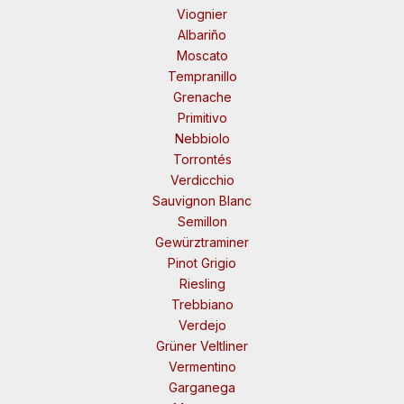
Viognier
Albariño
Moscato
Tempranillo
Grenache
Primitivo
Nebbiolo
Torrontés
Verdicchio
Sauvignon Blanc
Semillon
Gewürztraminer
Pinot Grigio
Riesling
Trebbiano
Verdejo
Grüner Veltliner
Vermentino
Garganega