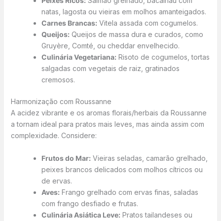
Peixes Ricos:
Salmão grelhado, bacalhau com
natas, lagosta ou vieiras em molhos amanteigados.
Carnes Brancas:
Vitela assada com cogumelos.
Queijos:
Queijos de massa dura e curados, como
Gruyère, Comté, ou cheddar envelhecido.
Culinária Vegetariana:
Risoto de cogumelos, tortas
salgadas com vegetais de raiz, gratinados
cremosos.
Harmonização com Roussanne
A acidez vibrante e os aromas florais/herbais da Roussanne
a tornam ideal para pratos mais leves, mas ainda assim com
complexidade. Considere:
Frutos do Mar:
Vieiras seladas, camarão grelhado,
peixes brancos delicados com molhos cítricos ou
de ervas.
Aves:
Frango grelhado com ervas finas, saladas
com frango desfiado e frutas.
Culinária Asiática Leve:
Pratos tailandeses ou