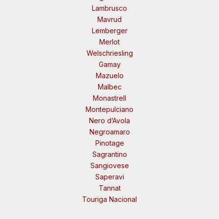
Lambrusco
Mavrud
Lemberger
Merlot
Welschriesling
Gamay
Mazuelo
Malbec
Monastrell
Montepulciano
Nero d’Avola
Negroamaro
Pinotage
Sagrantino
Sangiovese
Saperavi
Tannat
Touriga Nacional