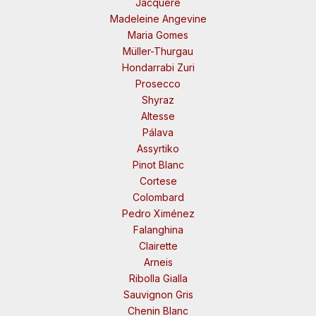
Jacquère
Madeleine Angevine
Maria Gomes
Müller-Thurgau
Hondarrabi Zuri
Prosecco
Shyraz
Altesse
Pálava
Assyrtiko
Pinot Blanc
Cortese
Colombard
Pedro Ximénez
Falanghina
Clairette
Arneis
Ribolla Gialla
Sauvignon Gris
Chenin Blanc