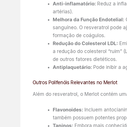
Anti-inflamatório:
Reduz a infl
artérias).
Melhora da Função Endotelial:
O
sanguíneo. O resveratrol pode a
formação de coágulos.
Redução do Colesterol LDL:
Emb
a redução do colesterol “ruim” 
de outros fatores dietéticos.
Antiplaquetário:
Pode inibir a a
Outros Polifenóis Relevantes no Merlot
Além do resveratrol, o Merlot contém uma
Flavonoides:
Incluem antocianin
também possuem potentes proprie
Taninos:
Embora mais conhecidos