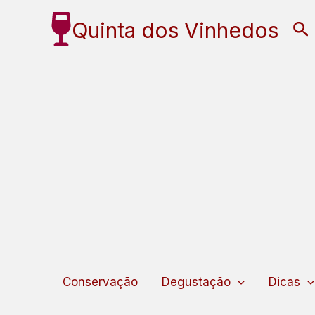
Ir
Quinta dos Vinhedos
Pe
para
o
conteúdo
Conservação
Degustação
Dicas