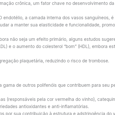
amação crônica, um fator chave no desenvolvimento da
 endotélio, a camada interna dos vasos sanguíneos, é c
judar a manter sua elasticidade e funcionalidade, prom
ora não seja um efeito primário, alguns estudos sugere
(LDL) e o aumento do colesterol “bom” (HDL), embora es
gregação plaquetária, reduzindo o risco de trombose.
 gama de outros polifenóis que contribuem para seu per
as (responsáveis pela cor vermelha do vinho), catequi
dades antioxidantes e anti-inflamatórias.
 por sua contribuição à estrutura e adstringência do v