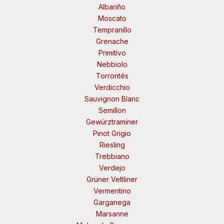
Albariño
Moscato
Tempranillo
Grenache
Primitivo
Nebbiolo
Torrontés
Verdicchio
Sauvignon Blanc
Semillon
Gewürztraminer
Pinot Grigio
Riesling
Trebbiano
Verdejo
Grüner Veltliner
Vermentino
Garganega
Marsanne