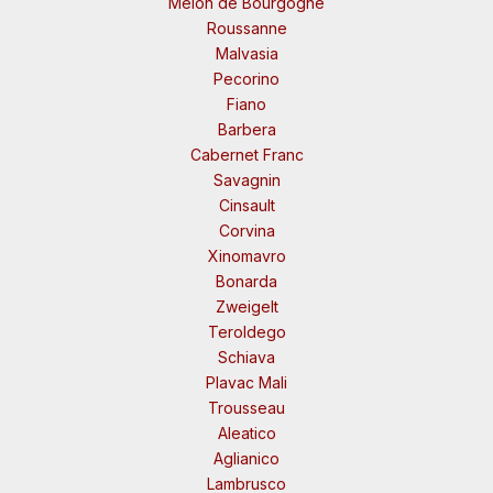
Melon de Bourgogne
Roussanne
Malvasia
Pecorino
Fiano
Barbera
Cabernet Franc
Savagnin
Cinsault
Corvina
Xinomavro
Bonarda
Zweigelt
Teroldego
Schiava
Plavac Mali
Trousseau
Aleatico
Aglianico
Lambrusco