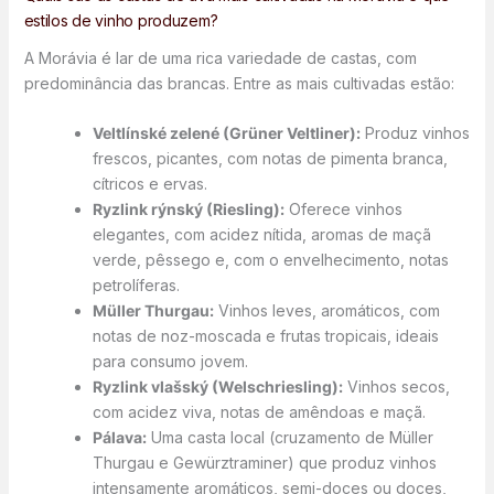
estilos de vinho produzem?
A Morávia é lar de uma rica variedade de castas, com
predominância das brancas. Entre as mais cultivadas estão:
Veltlínské zelené (Grüner Veltliner):
Produz vinhos
frescos, picantes, com notas de pimenta branca,
cítricos e ervas.
Ryzlink rýnský (Riesling):
Oferece vinhos
elegantes, com acidez nítida, aromas de maçã
verde, pêssego e, com o envelhecimento, notas
petrolíferas.
Müller Thurgau:
Vinhos leves, aromáticos, com
notas de noz-moscada e frutas tropicais, ideais
para consumo jovem.
Ryzlink vlašský (Welschriesling):
Vinhos secos,
com acidez viva, notas de amêndoas e maçã.
Pálava:
Uma casta local (cruzamento de Müller
Thurgau e Gewürztraminer) que produz vinhos
intensamente aromáticos, semi-doces ou doces,