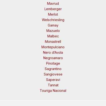
Mavrud
Lemberger
Merlot
Welschriesling
Gamay
Mazuelo
Malbec
Monastrell
Montepulciano
Nero d’Avola
Negroamaro
Pinotage
Sagrantino
Sangiovese
Saperavi
Tannat
Touriga Nacional