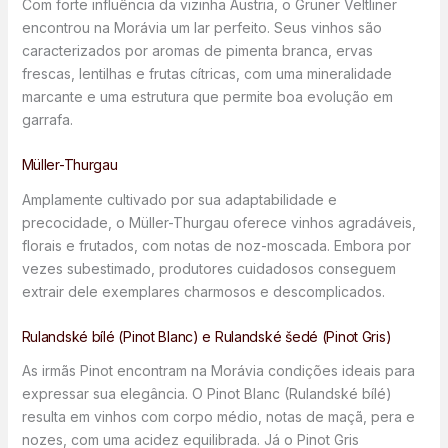
Com forte influência da vizinha Áustria, o Grüner Veltliner
encontrou na Morávia um lar perfeito. Seus vinhos são
caracterizados por aromas de pimenta branca, ervas
frescas, lentilhas e frutas cítricas, com uma mineralidade
marcante e uma estrutura que permite boa evolução em
garrafa.
Müller-Thurgau
Amplamente cultivado por sua adaptabilidade e
precocidade, o Müller-Thurgau oferece vinhos agradáveis,
florais e frutados, com notas de noz-moscada. Embora por
vezes subestimado, produtores cuidadosos conseguem
extrair dele exemplares charmosos e descomplicados.
Rulandské bílé (Pinot Blanc) e Rulandské šedé (Pinot Gris)
As irmãs Pinot encontram na Morávia condições ideais para
expressar sua elegância. O Pinot Blanc (Rulandské bílé)
resulta em vinhos com corpo médio, notas de maçã, pera e
nozes, com uma acidez equilibrada. Já o Pinot Gris