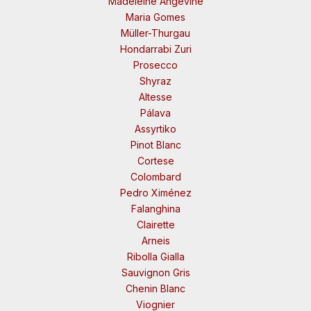
Madeleine Angevine
Maria Gomes
Müller-Thurgau
Hondarrabi Zuri
Prosecco
Shyraz
Altesse
Pálava
Assyrtiko
Pinot Blanc
Cortese
Colombard
Pedro Ximénez
Falanghina
Clairette
Arneis
Ribolla Gialla
Sauvignon Gris
Chenin Blanc
Viognier