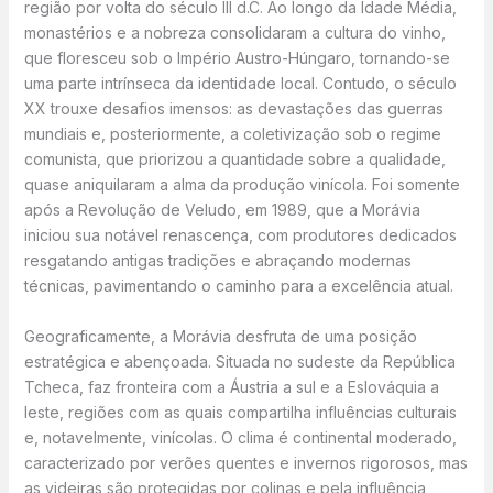
região por volta do século III d.C. Ao longo da Idade Média,
monastérios e a nobreza consolidaram a cultura do vinho,
que floresceu sob o Império Austro-Húngaro, tornando-se
uma parte intrínseca da identidade local. Contudo, o século
XX trouxe desafios imensos: as devastações das guerras
mundiais e, posteriormente, a coletivização sob o regime
comunista, que priorizou a quantidade sobre a qualidade,
quase aniquilaram a alma da produção vinícola. Foi somente
após a Revolução de Veludo, em 1989, que a Morávia
iniciou sua notável renascença, com produtores dedicados
resgatando antigas tradições e abraçando modernas
técnicas, pavimentando o caminho para a excelência atual.
Geograficamente, a Morávia desfruta de uma posição
estratégica e abençoada. Situada no sudeste da República
Tcheca, faz fronteira com a Áustria a sul e a Eslováquia a
leste, regiões com as quais compartilha influências culturais
e, notavelmente, vinícolas. O clima é continental moderado,
caracterizado por verões quentes e invernos rigorosos, mas
as videiras são protegidas por colinas e pela influência