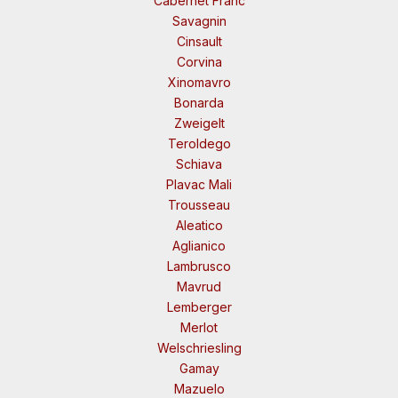
Cabernet Franc
Savagnin
Cinsault
Corvina
Xinomavro
Bonarda
Zweigelt
Teroldego
Schiava
Plavac Mali
Trousseau
Aleatico
Aglianico
Lambrusco
Mavrud
Lemberger
Merlot
Welschriesling
Gamay
Mazuelo