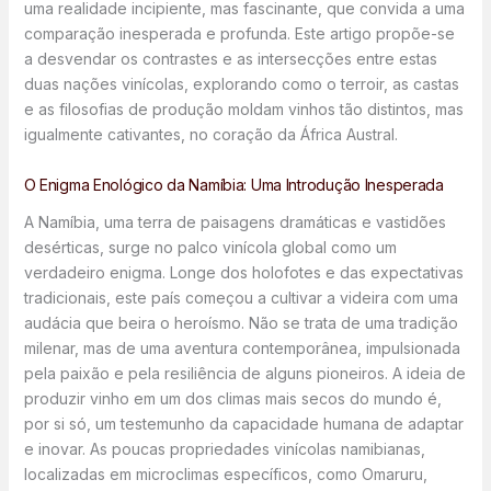
uma realidade incipiente, mas fascinante, que convida a uma
comparação inesperada e profunda. Este artigo propõe-se
a desvendar os contrastes e as intersecções entre estas
duas nações vinícolas, explorando como o terroir, as castas
e as filosofias de produção moldam vinhos tão distintos, mas
igualmente cativantes, no coração da África Austral.
O Enigma Enológico da Namíbia: Uma Introdução Inesperada
A Namíbia, uma terra de paisagens dramáticas e vastidões
desérticas, surge no palco vinícola global como um
verdadeiro enigma. Longe dos holofotes e das expectativas
tradicionais, este país começou a cultivar a videira com uma
audácia que beira o heroísmo. Não se trata de uma tradição
milenar, mas de uma aventura contemporânea, impulsionada
pela paixão e pela resiliência de alguns pioneiros. A ideia de
produzir vinho em um dos climas mais secos do mundo é,
por si só, um testemunho da capacidade humana de adaptar
e inovar. As poucas propriedades vinícolas namibianas,
localizadas em microclimas específicos, como Omaruru,