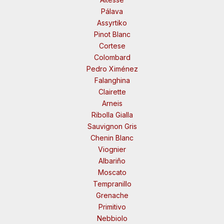
Pálava
Assyrtiko
Pinot Blanc
Cortese
Colombard
Pedro Ximénez
Falanghina
Clairette
Arneis
Ribolla Gialla
Sauvignon Gris
Chenin Blanc
Viognier
Albariño
Moscato
Tempranillo
Grenache
Primitivo
Nebbiolo