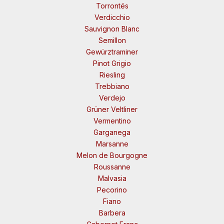
Torrontés
Verdicchio
Sauvignon Blanc
Semillon
Gewürztraminer
Pinot Grigio
Riesling
Trebbiano
Verdejo
Grüner Veltliner
Vermentino
Garganega
Marsanne
Melon de Bourgogne
Roussanne
Malvasia
Pecorino
Fiano
Barbera