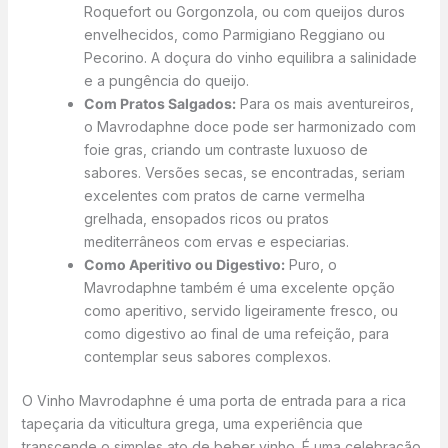
Roquefort ou Gorgonzola, ou com queijos duros
envelhecidos, como Parmigiano Reggiano ou
Pecorino. A doçura do vinho equilibra a salinidade
e a pungência do queijo.
Com Pratos Salgados:
Para os mais aventureiros,
o Mavrodaphne doce pode ser harmonizado com
foie gras, criando um contraste luxuoso de
sabores. Versões secas, se encontradas, seriam
excelentes com pratos de carne vermelha
grelhada, ensopados ricos ou pratos
mediterrâneos com ervas e especiarias.
Como Aperitivo ou Digestivo:
Puro, o
Mavrodaphne também é uma excelente opção
como aperitivo, servido ligeiramente fresco, ou
como digestivo ao final de uma refeição, para
contemplar seus sabores complexos.
O Vinho Mavrodaphne é uma porta de entrada para a rica
tapeçaria da viticultura grega, uma experiência que
transcende o simples ato de beber vinho. É uma celebração