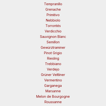
Tempranillo
Grenache
Primitivo
Nebbiolo
Torrontés
Verdicchio
Sauvignon Blanc
Semillon
Gewürztraminer
Pinot Grigio
Riesling
Trebbiano
Verdejo
Grüner Veltliner
Vermentino
Garganega
Marsanne
Melon de Bourgogne
Roussanne