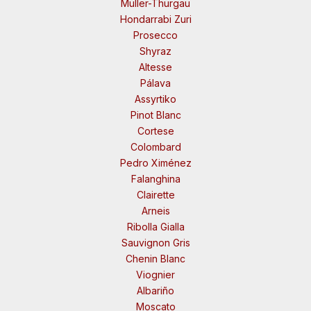
Müller-Thurgau
Hondarrabi Zuri
Prosecco
Shyraz
Altesse
Pálava
Assyrtiko
Pinot Blanc
Cortese
Colombard
Pedro Ximénez
Falanghina
Clairette
Arneis
Ribolla Gialla
Sauvignon Gris
Chenin Blanc
Viognier
Albariño
Moscato