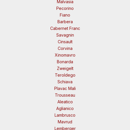
Malvasia
Pecorino
Fiano
Barbera
Cabernet Franc
Savagnin
Cinsault
Corvina
Xinomavro
Bonarda
Zweigelt
Teroldego
Schiava
Plavac Mali
Trousseau
Aleatico
Aglianico
Lambrusco
Mavrud
Lemberger