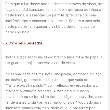
Para que a luz dance adequadamente através do vinho, uma
taça de cristal transparente, com bojo em forma de tulipa e
haste longa, é essencial. Ela permite apreciar a cor sem
interferências e concentrar os aromas. Segure a taça pela
haste para evitar aquecer o vinho ou deixar marcas de
dedos no bojo.
A Cor e Seus Segredos
Incline a taça sobre um fundo branco (uma folha de papel ou
um guardanapo) e observe a cor do vinho.
* **Tonalidade:** Um Pinot Blanc jovem, vinificado em aço
inoxidável, geralmente exibe uma cor que varia do
**amarelo-palha pálido** com reflexos esverdeados a um
**amarelo-citrino** brilhante. À medida que o vinho
envelhece ou se for submetido a estágio em carvalho, a cor
tende a aprofundar-se, assumindo tons de **dourado mais
intenso**. Vinhos com mais idade ou que passaram por