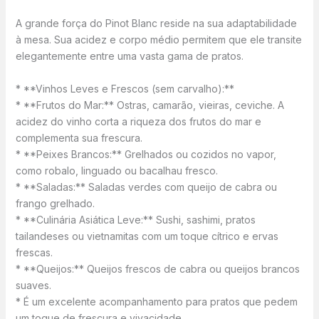
A grande força do Pinot Blanc reside na sua adaptabilidade
à mesa. Sua acidez e corpo médio permitem que ele transite
elegantemente entre uma vasta gama de pratos.
* **Vinhos Leves e Frescos (sem carvalho):**
* **Frutos do Mar:** Ostras, camarão, vieiras, ceviche. A
acidez do vinho corta a riqueza dos frutos do mar e
complementa sua frescura.
* **Peixes Brancos:** Grelhados ou cozidos no vapor,
como robalo, linguado ou bacalhau fresco.
* **Saladas:** Saladas verdes com queijo de cabra ou
frango grelhado.
* **Culinária Asiática Leve:** Sushi, sashimi, pratos
tailandeses ou vietnamitas com um toque cítrico e ervas
frescas.
* **Queijos:** Queijos frescos de cabra ou queijos brancos
suaves.
* É um excelente acompanhamento para pratos que pedem
um toque de frescura e vivacidade.