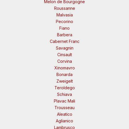
Melon de Bourgogne
Roussanne
Malvasia
Pecorino
Fiano
Barbera
Cabernet Franc
Savagnin
Cinsault
Corvina
Xinomavro
Bonarda
Zweigelt
Teroldego
Schiava
Plavac Mali
Trousseau
Aleatico
Aglianico
Lambrusco