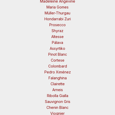
Madeleine Angevine
Maria Gomes
Müller-Thurgau
Hondarrabi Zuri
Prosecco
Shyraz
Altesse
Pálava
Assyrtiko
Pinot Blanc
Cortese
Colombard
Pedro Ximénez
Falanghina
Clairette
Arneis
Ribolla Gialla
Sauvignon Gris
Chenin Blanc
Viognier