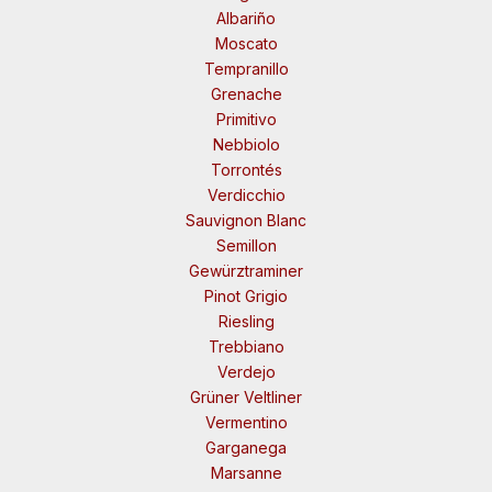
Albariño
Moscato
Tempranillo
Grenache
Primitivo
Nebbiolo
Torrontés
Verdicchio
Sauvignon Blanc
Semillon
Gewürztraminer
Pinot Grigio
Riesling
Trebbiano
Verdejo
Grüner Veltliner
Vermentino
Garganega
Marsanne