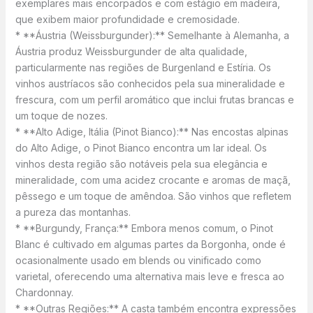
exemplares mais encorpados e com estágio em madeira,
que exibem maior profundidade e cremosidade.
* **Áustria (Weissburgunder):** Semelhante à Alemanha, a
Áustria produz Weissburgunder de alta qualidade,
particularmente nas regiões de Burgenland e Estíria. Os
vinhos austríacos são conhecidos pela sua mineralidade e
frescura, com um perfil aromático que inclui frutas brancas e
um toque de nozes.
* **Alto Adige, Itália (Pinot Bianco):** Nas encostas alpinas
do Alto Adige, o Pinot Bianco encontra um lar ideal. Os
vinhos desta região são notáveis pela sua elegância e
mineralidade, com uma acidez crocante e aromas de maçã,
pêssego e um toque de amêndoa. São vinhos que refletem
a pureza das montanhas.
* **Burgundy, França:** Embora menos comum, o Pinot
Blanc é cultivado em algumas partes da Borgonha, onde é
ocasionalmente usado em blends ou vinificado como
varietal, oferecendo uma alternativa mais leve e fresca ao
Chardonnay.
* **Outras Regiões:** A casta também encontra expressões