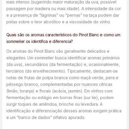
mais intenso (sugerindo maior maturação da uva, possível
passagem por madeira ou mais idade). A intensidade da cor
e a presença de “lágrimas” ou “pernas” na taça podem dar
pistas sobre o teor alcoólico e a viscosidade do vinho.
Quais são os aromas característicos do Pinot Blanc e como um
sommelier os identifica e diferencia?
Os aromas do Pinot Blanc são geralmente delicados e
elegantes. Um sommelier busca identificar aromas primários
(da uva), secundários (da fermentação) e, ocasionalmente,
terciários (do envelhecimento). Tipicamente, destacam-se
notas de frutas de polpa branca como maçã verde, pera e
pêssego branco, complementadas por nuances cítricas
(limão, toranja) e florais (acácia, jasmim). Em vinhos com
fermentação ou estágio em borras finas (sur lie), podem
surgir toques de amêndoa, brioche ou levedura. A
identificação e diferenciação desses aromas exigem prática
e um “banco de dados” olfativo apurado.