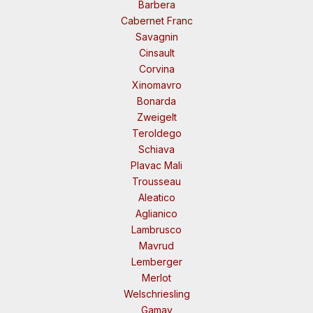
Barbera
Cabernet Franc
Savagnin
Cinsault
Corvina
Xinomavro
Bonarda
Zweigelt
Teroldego
Schiava
Plavac Mali
Trousseau
Aleatico
Aglianico
Lambrusco
Mavrud
Lemberger
Merlot
Welschriesling
Gamay