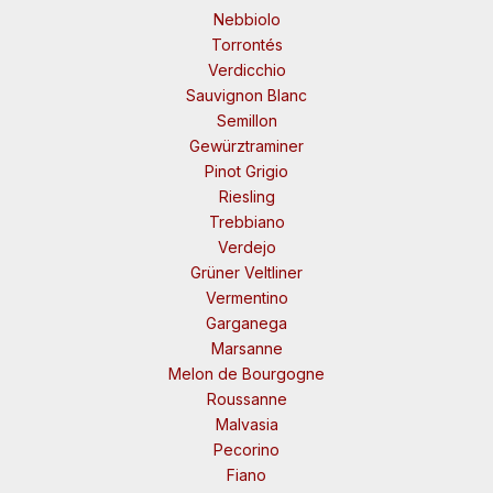
Nebbiolo
Torrontés
Verdicchio
Sauvignon Blanc
Semillon
Gewürztraminer
Pinot Grigio
Riesling
Trebbiano
Verdejo
Grüner Veltliner
Vermentino
Garganega
Marsanne
Melon de Bourgogne
Roussanne
Malvasia
Pecorino
Fiano