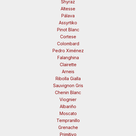
Shyraz
Altesse
Pálava
Assyrtiko
Pinot Blanc
Cortese
Colombard
Pedro Ximénez
Falanghina
Clairette
Arneis
Ribolla Gialla
Sauvignon Gris
Chenin Blanc
Viognier
Albariño
Moscato
Tempranillo
Grenache
Primitivo