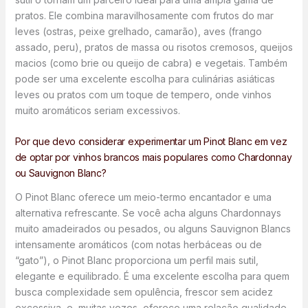
pratos. Ele combina maravilhosamente com frutos do mar
leves (ostras, peixe grelhado, camarão), aves (frango
assado, peru), pratos de massa ou risotos cremosos, queijos
macios (como brie ou queijo de cabra) e vegetais. Também
pode ser uma excelente escolha para culinárias asiáticas
leves ou pratos com um toque de tempero, onde vinhos
muito aromáticos seriam excessivos.
Por que devo considerar experimentar um Pinot Blanc em vez
de optar por vinhos brancos mais populares como Chardonnay
ou Sauvignon Blanc?
O Pinot Blanc oferece um meio-termo encantador e uma
alternativa refrescante. Se você acha alguns Chardonnays
muito amadeirados ou pesados, ou alguns Sauvignon Blancs
intensamente aromáticos (com notas herbáceas ou de
“gato”), o Pinot Blanc proporciona um perfil mais sutil,
elegante e equilibrado. É uma excelente escolha para quem
busca complexidade sem opulência, frescor sem acidez
excessiva, e, muitas vezes, oferece uma relação qualidade-