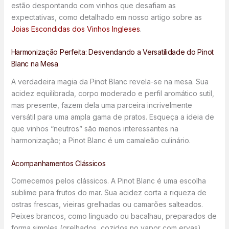
estão despontando com vinhos que desafiam as
expectativas, como detalhado em nosso artigo sobre as
Joias Escondidas dos Vinhos Ingleses
.
Harmonização Perfeita: Desvendando a Versatilidade do Pinot
Blanc na Mesa
A verdadeira magia da Pinot Blanc revela-se na mesa. Sua
acidez equilibrada, corpo moderado e perfil aromático sutil,
mas presente, fazem dela uma parceira incrivelmente
versátil para uma ampla gama de pratos. Esqueça a ideia de
que vinhos “neutros” são menos interessantes na
harmonização; a Pinot Blanc é um camaleão culinário.
Acompanhamentos Clássicos
Comecemos pelos clássicos. A Pinot Blanc é uma escolha
sublime para frutos do mar. Sua acidez corta a riqueza de
ostras frescas, vieiras grelhadas ou camarões salteados.
Peixes brancos, como linguado ou bacalhau, preparados de
forma simples (grelhados, cozidos no vapor com ervas),