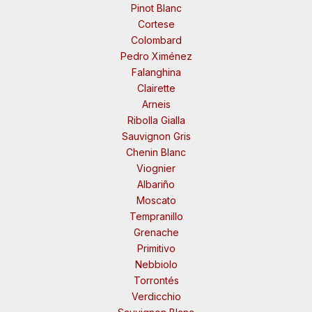
Pinot Blanc
Cortese
Colombard
Pedro Ximénez
Falanghina
Clairette
Arneis
Ribolla Gialla
Sauvignon Gris
Chenin Blanc
Viognier
Albariño
Moscato
Tempranillo
Grenache
Primitivo
Nebbiolo
Torrontés
Verdicchio