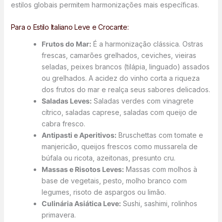
estilos globais permitem harmonizações mais específicas.
Para o Estilo Italiano Leve e Crocante:
Frutos do Mar:
É a harmonização clássica. Ostras
frescas, camarões grelhados, ceviches, vieiras
seladas, peixes brancos (tilápia, linguado) assados
ou grelhados. A acidez do vinho corta a riqueza
dos frutos do mar e realça seus sabores delicados.
Saladas Leves:
Saladas verdes com vinagrete
cítrico, saladas caprese, saladas com queijo de
cabra fresco.
Antipasti e Aperitivos:
Bruschettas com tomate e
manjericão, queijos frescos como mussarela de
búfala ou ricota, azeitonas, presunto cru.
Massas e Risotos Leves:
Massas com molhos à
base de vegetais, pesto, molho branco com
legumes, risoto de aspargos ou limão.
Culinária Asiática Leve:
Sushi, sashimi, rolinhos
primavera.