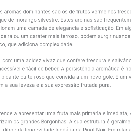
os aromas dominantes são os de frutos vermelhos fresc
que de morango silvestre. Estes aromas são frequente
icionam uma camada de elegância e sofisticação. Em a
ira ou um caráter mais terroso, podem surgir nuance
ico, que adiciona complexidade.
, com uma acidez vivaz que confere frescura e salivân
essível e fácil de beber. A persistência aromática é not
picante ou terroso que convida a um novo gole. É um 
om a sua leveza e a sua expressão frutada pura.
 tende a apresentar uma fruta mais primária e imediat
erizam os grandes Borgonhas. A sua estrutura é geralm
ifere da longevidade lendária da Pinot Noir. Em relaçã