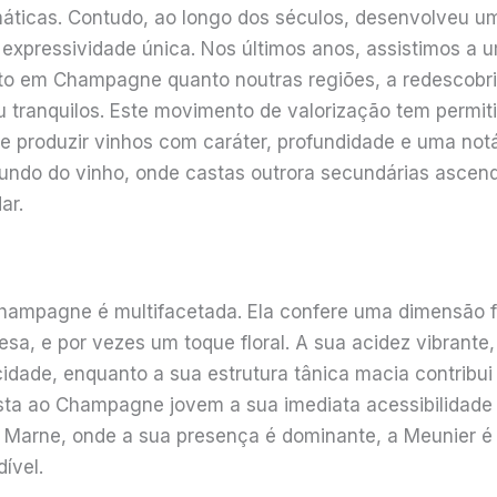
máticas. Contudo, ao longo dos séculos, desenvolveu u
 expressividade única. Nos últimos anos, assistimos a 
o em Champagne quanto noutras regiões, a redescobrir
 tranquilos. Este movimento de valorização tem permit
 produzir vinhos com caráter, profundidade e uma notá
ndo do vinho, onde castas outrora secundárias ascend
ar.
Champagne é multifacetada. Ela confere uma dimensão f
sa, e por vezes um toque floral. A sua acidez vibrante
idade, enquanto a sua estrutura tânica macia contribui
ta ao Champagne jovem a sua imediata acessibilidade e
a Marne, onde a sua presença é dominante, a Meunier 
ível.