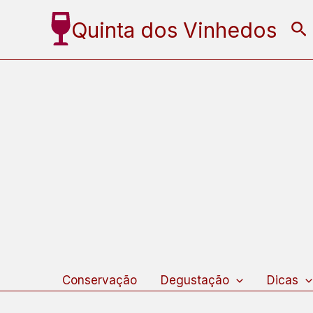
Ir
Quinta dos Vinhedos
Pe
para
o
conteúdo
Conservação
Degustação
Dicas