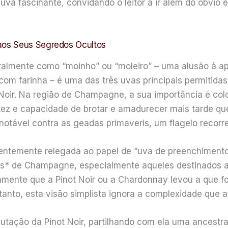
va fascinante, convidando o leitor a ir além do óbvio
aos Seus Segredos Ocultos
eralmente como “moinho” ou “moleiro” – uma alusão à ap
com farinha – é uma das três uvas principais permitid
Noir. Na região de Champagne, a sua importância é col
stez e capacidade de brotar e amadurecer mais tarde que
notável contra as geadas primaveris, um flagelo recorre
uentemente relegada ao papel de “uva de preenchimento”
s* de Champagne, especialmente aqueles destinados a
mente que a Pinot Noir ou a Chardonnay levou a que f
tanto, esta visão simplista ignora a complexidade que a
utação da Pinot Noir, partilhando com ela uma ancest