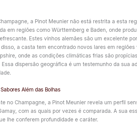
Champagne, a Pinot Meunier não está restrita a esta r
vada em regiões como Württemberg e Baden, onde produz 
refrescante. Estes vinhos alemães são um excelente pon
m disso, a casta tem encontrado novos lares em regiões
shire, onde as condições climáticas frias são propícia
s. Essa dispersão geográfica é um testemunho da sua ad
dade.
e Sabores Além das Bolhas
e no Champagne, a Pinot Meunier revela um perfil sensor
a Gamay, com as quais por vezes é comparada. A sua ess
ue lhe conferem profundidade e caráter.