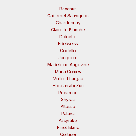
Bacchus
Cabernet Sauvignon
Chardonnay
Clairette Blanche
Dolcetto
Edelweiss
Godello
Jacquère
Madeleine Angevine
Maria Gomes
Müller-Thurgau
Hondarrabi Zuri
Prosecco
Shyraz
Altesse
Pálava
Assyrtiko
Pinot Blanc
Cortese