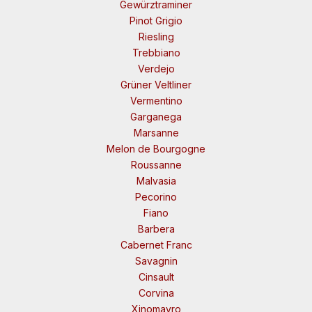
Gewürztraminer
Pinot Grigio
Riesling
Trebbiano
Verdejo
Grüner Veltliner
Vermentino
Garganega
Marsanne
Melon de Bourgogne
Roussanne
Malvasia
Pecorino
Fiano
Barbera
Cabernet Franc
Savagnin
Cinsault
Corvina
Xinomavro