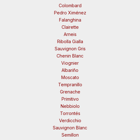
Colombard
Pedro Ximénez
Falanghina
Clairette
Arneis
Ribolla Gialla
Sauvignon Gris
Chenin Blanc
Viognier
Albariño
Moscato
Tempranillo
Grenache
Primitivo
Nebbiolo
Torrontés
Verdicchio
Sauvignon Blanc
Semillon