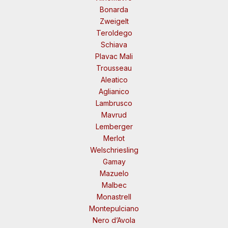
Bonarda
Zweigelt
Teroldego
Schiava
Plavac Mali
Trousseau
Aleatico
Aglianico
Lambrusco
Mavrud
Lemberger
Merlot
Welschriesling
Gamay
Mazuelo
Malbec
Monastrell
Montepulciano
Nero d’Avola