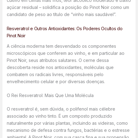
cultivo em climas mais frios, teor alcoólico moderado e baixo
açúcar residual – solidifica a posição do Pinot Noir como um
candidato de peso ao título de “vinho mais saudável”.
Resveratrol e Outros Antioxidantes: Os Poderes Ocultos do
Pinot Noir
A ciência moderna tem desvendado os componentes
microscópicos que conferem ao vinho, e em particular ao
Pinot Noir, seus atributos salutares. O cerne dessa
descoberta reside nos antioxidantes, moléculas que
combatem os radicais livres, responsáveis pelo
envelhecimento celular e por diversas doenças.
O Rei Resveratrol: Mais Que Uma Molécula
O resveratrol é, sem dúvida, o polifenol mais célebre
associado ao vinho tinto. É um composto produzido
naturalmente por várias plantas, incluindo as videiras, como
mecanismo de defesa contra fungos, bactérias e o estresse
ambiental. A Pinot Noir, com sua casca fina e sua propensão