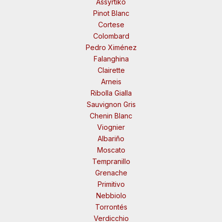
Assyrtiko
Pinot Blanc
Cortese
Colombard
Pedro Ximénez
Falanghina
Clairette
Arneis
Ribolla Gialla
Sauvignon Gris
Chenin Blanc
Viognier
Albariño
Moscato
Tempranillo
Grenache
Primitivo
Nebbiolo
Torrontés
Verdicchio