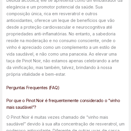
bebida alcoólica; ele se apresenta como um embaixador da
elegância e um promotor potencial da saúde. Sua
composição única, rica em resveratrol e outros
antioxidantes, oferece um leque de benefícios que vão
desde a proteção cardiovascular e neurocognitiva até
propriedades anti-inflamatórias. No entanto, a sabedoria
reside na moderação e no consumo consciente, onde o
vinho é apreciado como um complemento a um estilo de
vida saudável, e não como uma panaceia. Ao elevar uma
taça de Pinot Noir, não estamos apenas celebrando a arte
da vinificação, mas também, talvez, brindando à nossa
própria vitalidade e bem-estar.
Perguntas Frequentes (FAQ)
Por que o Pinot Noir é frequentemente considerado o “vinho
mais saudável”?
O Pinot Noir é muitas vezes chamado de “vinho mais
saudável” devido à sua alta concentração de resveratrol, um
poderoso antioxidante. Diferente de outras uvas de casca