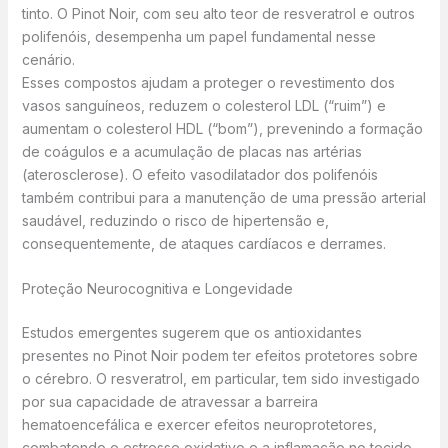
tinto. O Pinot Noir, com seu alto teor de resveratrol e outros
polifenóis, desempenha um papel fundamental nesse
cenário.
Esses compostos ajudam a proteger o revestimento dos
vasos sanguíneos, reduzem o colesterol LDL (“ruim”) e
aumentam o colesterol HDL (“bom”), prevenindo a formação
de coágulos e a acumulação de placas nas artérias
(aterosclerose). O efeito vasodilatador dos polifenóis
também contribui para a manutenção de uma pressão arterial
saudável, reduzindo o risco de hipertensão e,
consequentemente, de ataques cardíacos e derrames.
Proteção Neurocognitiva e Longevidade
Estudos emergentes sugerem que os antioxidantes
presentes no Pinot Noir podem ter efeitos protetores sobre
o cérebro. O resveratrol, em particular, tem sido investigado
por sua capacidade de atravessar a barreira
hematoencefálica e exercer efeitos neuroprotetores,
combatendo o estresse oxidativo e a inflamação no tecido