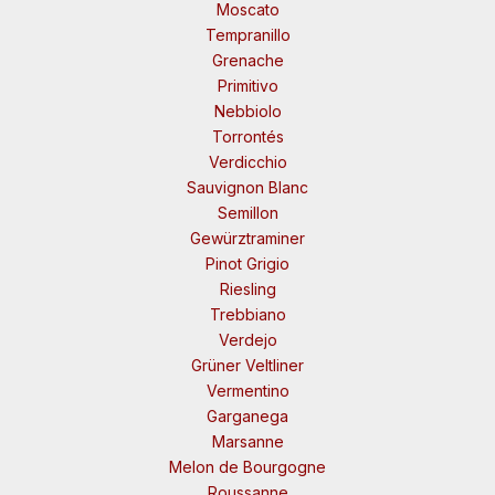
Moscato
Tempranillo
Grenache
Primitivo
Nebbiolo
Torrontés
Verdicchio
Sauvignon Blanc
Semillon
Gewürztraminer
Pinot Grigio
Riesling
Trebbiano
Verdejo
Grüner Veltliner
Vermentino
Garganega
Marsanne
Melon de Bourgogne
Roussanne