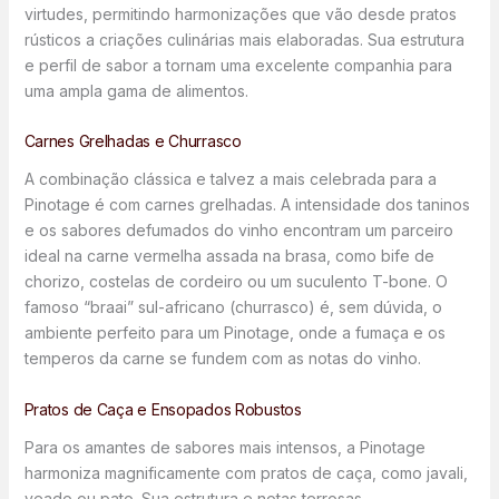
virtudes, permitindo harmonizações que vão desde pratos
rústicos a criações culinárias mais elaboradas. Sua estrutura
e perfil de sabor a tornam uma excelente companhia para
uma ampla gama de alimentos.
Carnes Grelhadas e Churrasco
A combinação clássica e talvez a mais celebrada para a
Pinotage é com carnes grelhadas. A intensidade dos taninos
e os sabores defumados do vinho encontram um parceiro
ideal na carne vermelha assada na brasa, como bife de
chorizo, costelas de cordeiro ou um suculento T-bone. O
famoso “braai” sul-africano (churrasco) é, sem dúvida, o
ambiente perfeito para um Pinotage, onde a fumaça e os
temperos da carne se fundem com as notas do vinho.
Pratos de Caça e Ensopados Robustos
Para os amantes de sabores mais intensos, a Pinotage
harmoniza magnificamente com pratos de caça, como javali,
veado ou pato. Sua estrutura e notas terrosas