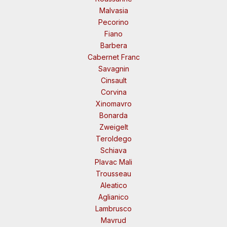
Malvasia
Pecorino
Fiano
Barbera
Cabernet Franc
Savagnin
Cinsault
Corvina
Xinomavro
Bonarda
Zweigelt
Teroldego
Schiava
Plavac Mali
Trousseau
Aleatico
Aglianico
Lambrusco
Mavrud