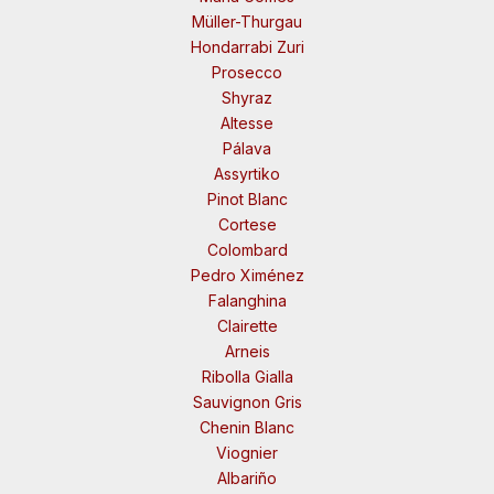
Müller-Thurgau
Hondarrabi Zuri
Prosecco
Shyraz
Altesse
Pálava
Assyrtiko
Pinot Blanc
Cortese
Colombard
Pedro Ximénez
Falanghina
Clairette
Arneis
Ribolla Gialla
Sauvignon Gris
Chenin Blanc
Viognier
Albariño