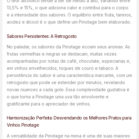
O teor alcoólico tende a ser de médio a alto, variando entre
13,5% e 15%, o que adiciona calor e contribui para o corpo
e a intensidade dos sabores. O equilíbrio entre fruta, taninos,
acidez e álcool é o que define um Pinotage bem elaborado.
Sabores Persistentes: A Retrogosto
No paladar, os sabores da Pinotage ecoam seus aromas. As
frutas vermelhas e negras se destacam, muitas vezes
acompanhadas por notas de café, chocolate, especiarias e,
em vinhos envelhecidos, toques de couro e tabaco. A
persistência do sabor é uma característica marcante, com um
retrogosto que pode se estender por minutos, revelando
novas nuances a cada gole. Essa complexidade gustativa é
o que torna a Pinotage uma uva tão envolvente e
gratificante para o apreciador de vinhos.
Harmonização Perfeita: Desvendando os Melhores Pratos para
Vinhos Pinotage
A versatilidade da Pinotage na mesa é uma de suas maiores