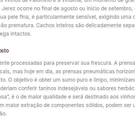
os vinhos de Palomino é a vindima, um momento de gran
Jerez ocorre no final de agosto ou início de setembro, 
ua pele fina, é particularmente sensível, exigindo uma 
ão prematura. Cachos inteiros são delicadamente separ
ga intactos.
osto
nte processadas para preservar sua frescura. A prensa
cais, mas hoje em dia, as prensas pneumáticas horizon
o. O objetivo é obter um sumo puro e limpo, minimizan
eriam conferir taninos indesejáveis ou sabores herbá
a”, é o de maior qualidade e será destinado aos vinhos
maior extração de componentes sólidos, podem ser uti
ão.