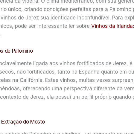
ncia da videira. O clima mediterrâneo, com sua generos
io único, criando condições perfeitas para a Palomino p
s vinhos de Jerez sua identidade inconfundível. Para ex
icos, pode ser interessante ler sobre
Vinhos da Irlanda
s
.
os de Palomino
ociavelmente ligada aos vinhos fortificados de Jerez, 
secos, não fortificados, tanto na Espanha quanto em o
as na Califórnia. Estes vinhos, muitas vezes surpreen
êndoas, oferecendo uma perspectiva diferente da vers
ontexto de Jerez, ela possui um perfil próprio quando
e Extração do Mosto