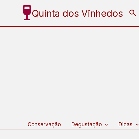
Ir
Quinta dos Vinhedos
Pe
para
o
conteúdo
Conservação
Degustação
Dicas