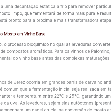
 uma decantação estática a frio para remover partícul
 mosto limpo, que fermentará de forma mais pura e resu
está pronto para a próxima e mais transformadora etapa
 o Mosto em Vinho Base
o, o processo bioquímico no qual as leveduras conver
 de compostos aromáticos. Para os vinhos de Palomino,
damental do vinho base antes das complexas maturações 
hos de Jerez ocorria em grandes barris de carvalho ant
 é comum que a fermentação inicial seja realizada em t
manter a temperatura entre 22°C e 25°C, garantindo u
os da uva. As leveduras, sejam elas autóctones (presen
esempenham um papel crucial na conversão do mosto e