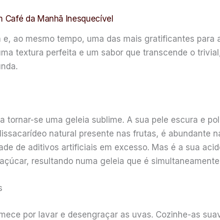
m Café da Manhã Inesquecível
ia e, ao mesmo tempo, uma das mais gratificantes para
uma textura perfeita e um sabor que transcende o trivia
unda.
a tornar-se uma geleia sublime. A sua pele escura e po
lissacarídeo natural presente nas frutas, é abundante n
ade de aditivos artificiais em excesso. Mas é a sua aci
çúcar, resultando numa geleia que é simultaneamente r
s
omece por lavar e desengraçar as uvas. Cozinhe-as s