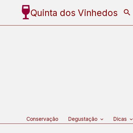
Ir
Quinta dos Vinhedos
Pe
para
o
conteúdo
Conservação
Degustação
Dicas