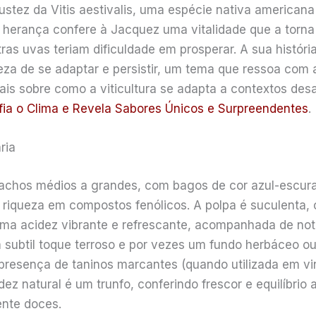
obustez da Vitis aestivalis, uma espécie nativa america
a herança confere à Jacquez uma vitalidade que a torna 
ras uvas teriam dificuldade em prosperar. A sua histór
eza de se adaptar e persistir, um tema que ressoa com
ais sobre como a viticultura se adapta a contextos desa
fia o Clima e Revela Sabores Únicos e Surpreendentes
.
ria
achos médios a grandes, com bagos de cor azul-escura
 riqueza em compostos fenólicos. A polpa é suculenta, 
 uma acidez vibrante e refrescante, acompanhada de n
m subtil toque terroso e por vezes um fundo herbáceo o
à presença de taninos marcantes (quando utilizada em vi
idez natural é um trunfo, conferindo frescor e equilíbrio
nte doces.