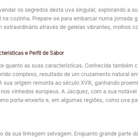
ndar os segredos desta uva singular, explorando a sua r
ial na cozinha. Prepare-se para embarcar numa jornada 
 extraordinário através de geleias vibrantes, molhos 
erísticas e Perfil de Sabor
nte quanto as suas características. Conhecida também
ido complexo, resultado de um cruzamento natural entre a
A sua origem remonta ao século XVIII, ganhando proemi
 nos vinhedos europeus. A Jacquez, com a sua notável 
como porta-enxerto e, em algumas regiões, como uva para
o da sua linhagem selvagem. Enquanto grande parte da 