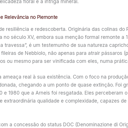
cadeza floral e a intriga mineral.
 e Relevância no Piemonte
de resiliência e redescoberta. Originária das colinas d
ada no século XV, embora sua menção formal remonte a 
 travessa”, é um testemunho de sua natureza caprichosa 
 fileiras de Nebbiolo, não apenas para atrair pássaros 
ntos ou mesmo para ser vinificada com eles, numa prát
a ameaça real à sua existência. Com o foco na produç
ndonada, chegando a um ponto de quase extinção. Foi gr
 e 1980 que a Arneis foi resgatada. Eles perceberam o 
 extraordinária qualidade e complexidade, capazes de e
com a concessão do status DOC (Denominazione di Origin