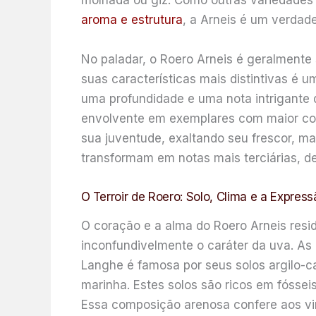
molhada ou giz. Como outras variedades
aroma e estrutura
, a Arneis é um verdad
No paladar, o Roero Arneis é geralmente
suas características mais distintivas é
uma profundidade e uma nota intrigante q
envolvente em exemplares com maior con
sua juventude, exaltando seu frescor, m
transformam em notas mais terciárias, d
O Terroir de Roero: Solo, Clima e a Expre
O coração e a alma do Roero Arneis resi
inconfundivelmente o caráter da uva. As 
Langhe é famosa por seus solos argilo-c
marinha. Estes solos são ricos em fóssei
Essa composição arenosa confere aos vin