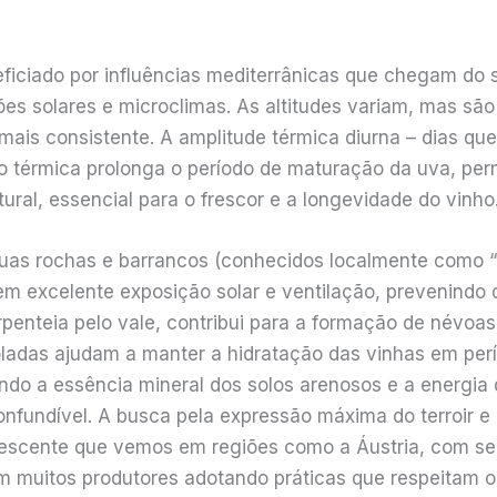
ficiado por influências mediterrânicas que chegam do s
s solares e microclimas. As altitudes variam, mas são
is consistente. A amplitude térmica diurna – dias que
ção térmica prolonga o período de maturação da uva, p
ral, essencial para o frescor e a longevidade do vinho
uas rochas e barrancos (conhecidos localmente como “r
tem excelente exposição solar e ventilação, prevenind
erpenteia pelo vale, contribui para a formação de névo
oladas ajudam a manter a hidratação das vinhas em per
ndo a essência mineral dos solos arenosos e a energia 
onfundível. A busca pela expressão máxima do terroir 
 crescente que vemos em regiões como a Áustria, com s
muitos produtores adotando práticas que respeitam o 