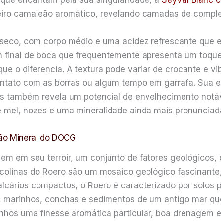
 que encantam pela sua singularidade, a
Seyval Blanc c
eiro camaleão aromático, revelando camadas de comple
 seco, com corpo médio e uma acidez refrescante que eq
 um final de boca que frequentemente apresenta um toq
ue o diferencia. A textura pode variar de crocante e v
tato com as borras ou algum tempo em garrafa. Sua es
as também revela um potencial de envelhecimento notáv
e mel, nozes e uma mineralidade ainda mais pronunciad
ssão Mineral do DOCG
dem em seu terroir, um conjunto de fatores geológicos,
colinas do Roero são um mosaico geológico fascinante,
alcários compactos, o Roero é caracterizado por solos
s marinhos, conchas e sedimentos de um antigo mar que
hos uma finesse aromática particular, boa drenagem e