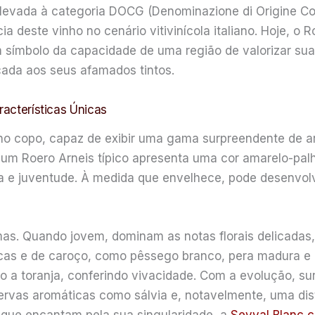
levada à categoria DOCG (Denominazione di Origine Cont
cia deste vinho no cenário vitivinícola italiano. Hoje, 
símbolo da capacidade de uma região de valorizar suas
cada aos seus afamados tintos.
racterísticas Únicas
no copo, capaz de exibir uma gama surpreendente de a
um Roero Arneis típico apresenta uma cor amarelo-palh
 e juventude. À medida que envelhece, pode desenvolv
mas. Quando jovem, dominam as notas florais delicadas
ncas e de caroço, como pêssego branco, pera madura 
imão a toranja, conferindo vivacidade. Com a evolução,
 ervas aromáticas como sálvia e, notavelmente, uma di