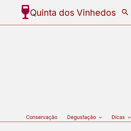
Ir
Quinta dos Vinhedos
Pe
para
o
conteúdo
Conservação
Degustação
Dicas